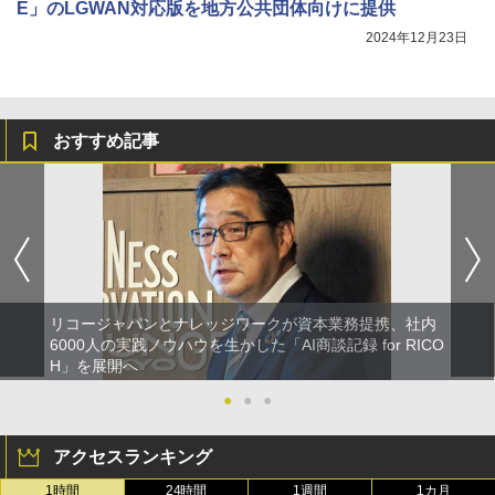
E」のLGWAN対応版を地方公共団体向けに提供
2024年12月23日
おすすめ記事
リコージャパンとナレッジワークが資本業務提携、社内
6000人の実践ノウハウを生かした「AI商談記録 for RICO
H」を展開へ
●
●
●
アクセスランキング
1時間
24時間
1週間
1カ月