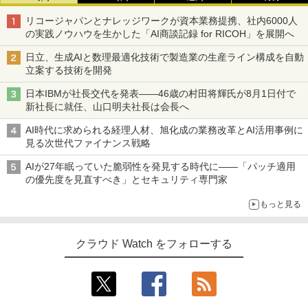
リコージャパンとナレッジワークが資本業務提携、社内6000人
の実践ノウハウを生かした「AI商談記録 for RICOH」を展開へ
日立、生成AIと数理最適化技術で製造業の生産ライン構成を自動
立案する技術を開発
日本IBMが社長交代を発表――46歳の村田将輝氏が8月1日付で
新社長に就任、山口明夫社長は会長へ
AI時代に求められる経理人材、旭化成の業務改革とAI活用事例に
見る次世代ファイナンス戦略
AIが27年眠っていた脆弱性を発見する時代に――「パッチ適用
の優先度を見直すべき」とセキュリティ専門家
もっと見る
クラウド Watch をフォローする