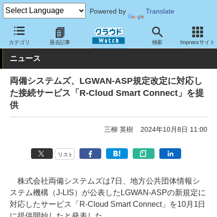
Powered by
Translate
クラウド Watch
サービス・ソフト
サービス
その他
カテゴリ
過去記事
検索
Impressサイト
ニュース
両備システムズ、LGWAN-ASP規定改定に対応し
た接続サービス「R-Cloud Smart Connect」を提
供
三柳 英樹
2024年10月8日 11:00
リスト
株式会社両備システムズは7日、地方公共団体情報シ
ステム機構（J-LIS）が公表したLGWAN-ASPの新規定に
対応したサービス「R-Cloud Smart Connect」を10月1日
に提供開始したと発表した。