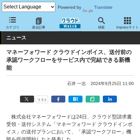
Powered by
Translate
クラウド Watch
サービス・ソフト
サービス
業務関連
カテゴリ
過去記事
検索
Impressサイト
ニュース
マネーフォワード クラウドインボイス、送付前の
承認ワークフローをサービス内で完結できる新機
能
石井 一志
2024年9月25日 11:00
リスト
株式会社マネーフォワードは24日、クラウド型請求書
受領・送付システム「マネーフォワード クラウドインボ
イス」の送付プランにおいて、「承認ワークフロー」機
能を提供開始したと発表した。