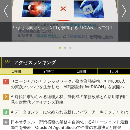
いまさら聞けない、NTTが推進する「IOWN」って何？
●
●
●
アクセスランキング
1時間
24時間
1週間
1カ月
リコージャパンとナレッジワークが資本業務提携、社内6000人
の実践ノウハウを生かした「AI商談記録 for RICOH」を展開へ
AI時代に求められる経理人材、旭化成の業務改革とAI活用事例に
見る次世代ファイナンス戦略
AIデータセンターに求められる新しいパワーアーキテクチャとは
日本オラクル、部門横断の業務を自動化するAIエージェント最新
動向を発表 Oracle AI Agent Studioで企業の意思決定と開発を