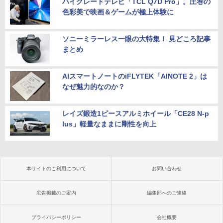
ハイグレードテレビ「TCL Q7D Pro」。圧巻の
色彩美で映画＆ゲームが極上体験に
ソニーミラーレス一眼の大特集！ 見どころ記事
まとめ
AIスマートノートのiFLYTEK「AINOTE 2」は
なぜ魅力的なのか？
レイズ鍛造1ピースアルミホイール「CE28 N-p
lus」軽量なままに剛性を向上
本サイトのご利用について
お問い合わせ
広告掲載のご案内
編集部へのご連絡
プライバシーポリシー
会社概要