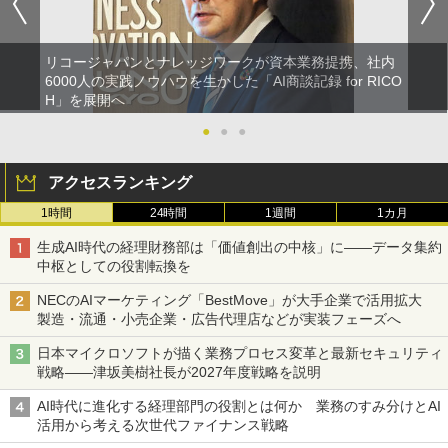
リコージャパンとナレッジワークが資本業務提携、社内
6000人の実践ノウハウを生かした「AI商談記録 for RICO
H」を展開へ
●
●
●
アクセスランキング
1時間
24時間
1週間
1カ月
生成AI時代の経理財務部は「価値創出の中核」に――データ集約
中枢としての役割転換を
NECのAIマーケティング「BestMove」が大手企業で活用拡大
製造・流通・小売企業・広告代理店などが実装フェーズへ
日本マイクロソフトが描く業務プロセス変革と最新セキュリティ
戦略――津坂美樹社長が2027年度戦略を説明
AI時代に進化する経理部門の役割とは何か 業務のすみ分けとAI
活用から考える次世代ファイナンス戦略