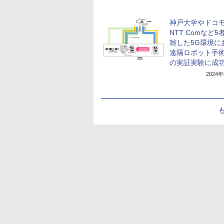
神戸大学やドコ
NTT Comなど5
雑した5G環境に
遠隔ロボット手
の実証実験に成
2024