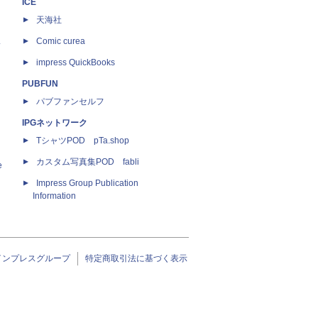
ICE
天海社
ス
Comic curea
impress QuickBooks
PUBFUN
パブファンセルフ
IPGネットワーク
TシャツPOD pTa.shop
カスタム写真集POD fabli
e
Impress Group Publication
Information
インプレスグループ
特定商取引法に基づく表示