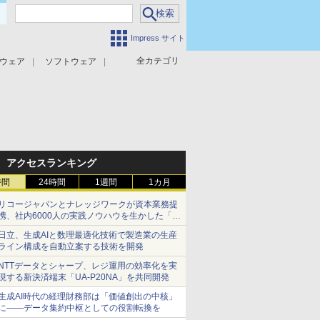
Impress サイト
全カテゴリ
ウェア
ソフトウェア
攻撃対策
マルウェア対策
アクセスランキング
時間
24時間
1週間
1カ月
リコージャパンとナレッジワークが資本業務提
携、社内6000人の実践ノウハウを生かした「AI
商談記録 for RICOH」を展開へ
日立、生成AIと数理最適化技術で製造業の生産
ライン構成を自動立案する技術を開発
NTTデータとシャープ、レジ運用の効率化を実
現する新決済端末「UA-P20NA」を共同開発
生成AI時代の経理財務部は「価値創出の中核」
に――データ集約中枢としての役割転換を