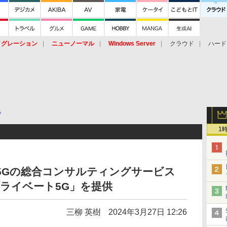
イグレーション
ニューノーマル
Windows Server
クラウド
ハード
トピック
ストレージ（HW）
オープンソース
SaaS
標的型
ント
ラ
1
に5Gの総合コンサルティングサービス
ss プライベート5G」を提供
三柳 英樹
2024年3月27日 12:26