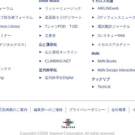
Rittor Music
イカロス出版
dフォーラム
リットーミュージック
AIRLINEweb
ップ担当者フォーラム
楽器探そう!デジマート
Jディフェンスニュー
ness Library
TシャツPOD T-OD
通訳翻訳ジャーナル
セミナー
立東舎
JレスキューWeb
 X（デジタルクロス）
山と溪谷社
イカロスアカデミー
山と溪谷オンライン
MdN
CLIMBING-NET
MdN Books
ブックス
近代科学社
MdN Design Interactiv
ing
近代科学社Digital
テックリブ
TechLib
広告掲載のご案内
編集部へのご連絡
プライバシーポリシー
会社概要
Copyright ©
2026
Impress Corporation. All rights reserved.