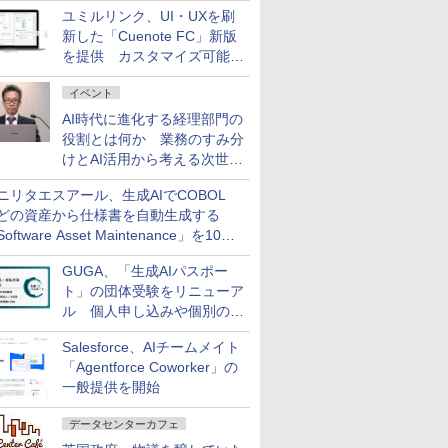
AI ASSIST」を9月より提供
ユミルリンク、UI・UXを刷
新した「Cuenote FC」新版
を提供 カスタマイズ可能な
ダッシュボード画面を搭載
イベント
AI時代に進化する経理部門の
役割とは何か 業務のすみ分
けとAI活用から考える次世代
ファイナンス戦略
ニリタエスアール、生成AIでCOBOL
どの資産から仕様書を自動生成する
oftware Asset Maintenance」を10月
発売
GUGA、「生成AIパスポー
ト」の団体受験をリニューア
ル 個人申し込みや個別の支
払いなどに対応
Salesforce、AIチームメイト
「Agentforce Coworker」の
一般提供を開始
データセンターカフェ