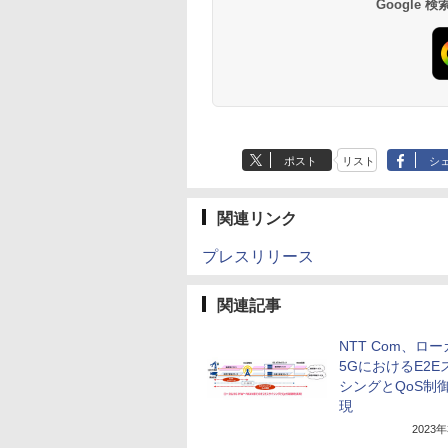
Google
ポスト
リスト
シ
関連リンク
プレスリリース
関連記事
NTT Com、ロ
5GにおけるE2E
シングとQoS制
現
2023