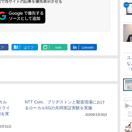
 検索で当サイトの記事を優先表示させる
ェア
はてブ
note
LinkedIn
ユ
な
「S
に
ーカル
NTT Com、ブリヂストンと製造現場におけ
スライ
るローカル5Gの共同実証実験を実施
御を実
2020年3月26日
年3月31日