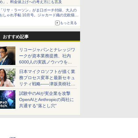
め」、料金値上げへの考え方にも言及
「リサ・ラーソン」がま口ポーチ付録、大人の
おしゃれ手帖 10月号。ジャカード織の北欧猫デ
ザイン
もっと見る
おすすめ記事
リコージャパンとナレッジワ
ークが資本業務提携、社内
6000人の実践ノウハウを生
かした「AI商談記録 for
日本マイクロソフトが描く業
RICOH」を展開へ
務プロセス変革と最新セキュ
リティ戦略――津坂美樹社長
が2027年度戦略を説明
試験中のAIが実企業を攻撃
OpenAIとAnthropicの両社に
共通する“落とし穴”