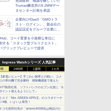
英国政府、物議を醸していた
Truman醸造所の5.2MWデー
タセンター計画を承認
企業向けIDaaS「GMOトラ
スト・ログイン」、親会社の
認証設定をグループ企業に展
開できる新機能を提供
itHub、コード変更を小規模な単位に
割する「スタック型プルリクエスト」
パブリックプレビューで提供
Impress Watchシリーズ 人気記事
時間
24時間
1週間
1カ月
【家電レビュー】手ごわい雑草との戦い、コメ
リの草刈機で完全勝利 掃除機感覚で使えた
NTT島田社長、ソフトバンクのセブン出資に「d
ポイント使えるようにして」
ミスド「Mrs. GREEN APPLE」のコラボドーナ
ツ4種、いよいよ発売！
ドコモ前田社長が「ahamo40GB化は検証のた