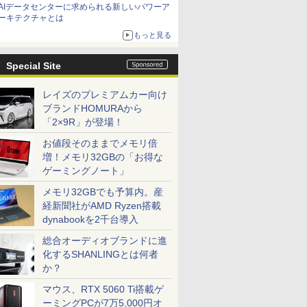
AIデータセンターに求められる新しいパワーア
ーキテクチャとは
もっと見る
Special Site
レイズのプレミアムカー向け
ブランドHOMURAから
「2×9R」が登場！
お値段そのままでメモリ倍
増！メモリ32GBの「お得な
ゲーミングノート」
メモリ32GBでも予算内。産
経新聞社がAMD Ryzen搭載
dynabookを2千台導入
総合オーディオブランドに進
化するSHANLINGとは何者
か？
マウス、RTX 5060 Ti搭載ゲ
ーミングPCが7万5,000円オ