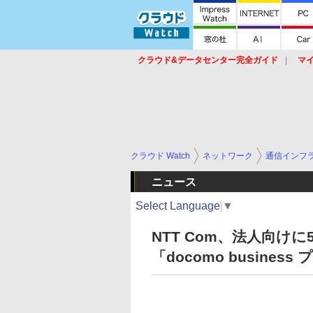
クラウド&データセンター完全ガイド
マ
サービス
セキュリティ
ネットワーク
スイッチ
ルータ
導入事例
イベ
クラウド Watch
ネットワーク
通信インフ
ニュース
Select Language
▼
NTT Com、法人向け
「docomo busine