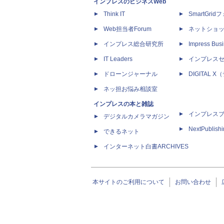
インプレスのビジネスWeb
Think IT
SmartGri
Web担当者Forum
ネットショ
インプレス総合研究所
Impress Busi
IT Leaders
インプレス
ドローンジャーナル
DIGITAL
ネッ担お悩み相談室
インプレスの本と雑誌
インプレス
デジタルカメラマガジン
NextPublish
できるネット
インターネット白書ARCHIVES
本サイトのご利用について
お問い合わせ