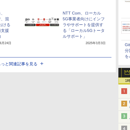
モ、
NTT Com、ローカル
者、混
5G事業者向けにインフ
おける
ラやサポートを提供す
術支援
る「ローカル5Gトータ
功
ルサポート」
年6月24日
2025年3月3日
G
分
を
もっと関連記事を見る
1