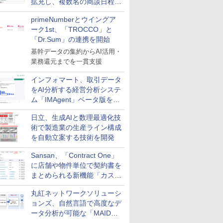
拡充し、複数名の商談日程調
整を効率化
primeNumberとウイングア
ーク1st、「TROCCO」と
「Dr.Sum」の連携を開始
基幹データの集約からAI活用・
業務還元までを一貫支援
インフォマート、取引データ
をAI分析する経営分析システ
ム「IMAgent」ベータ版を提
供
日立、生成AIと数理最適化技
術で製造業の生産ライン構成
を自動立案する技術を開発
Sansan、「Contract One」
に店舗や物件単位で契約書を
まとめられる新機能「カスタ
ム契約ツリー」を追加
丸紅ネットワークソリューシ
ョンズ、自然言語で高度なデ
ータ分析が可能な「MAIDOA