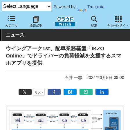
Powered by
Translate
クラウド Watch
サービス・ソフト
サービス
業務関連
カテゴリ
過去記事
検索
Impressサイト
ニュース
ウイングアーク1st、配車業務基盤「IKZO
Online」でドライバーの負荷軽減を支援するスマ
ホアプリを提供
石井 一志
2024年3月5日 09:00
リスト