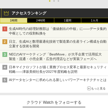
●
●
●
アクセスランキング
1時間
24時間
1週間
1カ月
生成AI時代の経理財務部は「価値創出の中核」に――データ集約
中枢としての役割転換を
日立、生成AIと数理最適化技術で製造業の生産ライン構成を自動
立案する技術を開発
NECのAIマーケティング「BestMove」が大手企業で活用拡大
製造・流通・小売企業・広告代理店などが実装フェーズへ
日本マイクロソフトが描く業務プロセス変革と最新セキュリティ
戦略――津坂美樹社長が2027年度戦略を説明
AIデータセンターに求められる新しいパワーアーキテクチャとは
もっと見る
クラウド Watch をフォローする