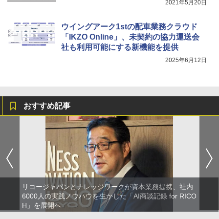
2021年5月20日
ウイングアーク1stの配車業務クラウド
「IKZO Online」、未契約の協力運送会
社も利用可能にする新機能を提供
2025年6月12日
おすすめ記事
リコージャパンとナレッジワークが資本業務提携、社内
6000人の実践ノウハウを生かした「AI商談記録 for RICO
H」を展開へ