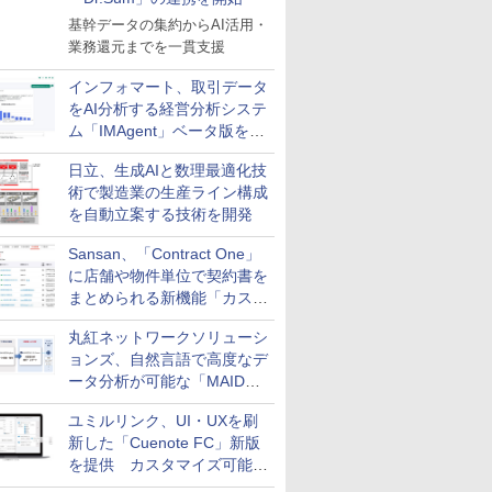
基幹データの集約からAI活用・
業務還元までを一貫支援
インフォマート、取引データ
をAI分析する経営分析システ
ム「IMAgent」ベータ版を提
供
日立、生成AIと数理最適化技
術で製造業の生産ライン構成
を自動立案する技術を開発
Sansan、「Contract One」
に店舗や物件単位で契約書を
まとめられる新機能「カスタ
ム契約ツリー」を追加
丸紅ネットワークソリューシ
ョンズ、自然言語で高度なデ
ータ分析が可能な「MAIDOA
AI ASSIST」を9月より提供
ユミルリンク、UI・UXを刷
新した「Cuenote FC」新版
を提供 カスタマイズ可能な
ダッシュボード画面を搭載