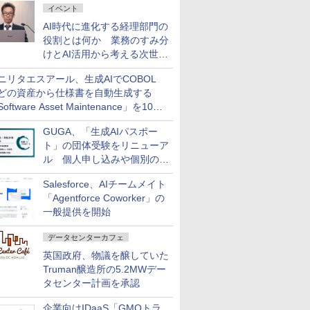
イベント
AI時代に進化する経理部門の
役割とは何か 業務のすみ分
けとAI活用から考える次世代
ファイナンス戦略
ニリタエスアール、生成AIでCOBOL
どの資産から仕様書を自動生成する
oftware Asset Maintenance」を10月
発売
GUGA、「生成AIパスポー
ト」の団体受験をリニューア
ル 個人申し込みや個別の支
払いなどに対応
Salesforce、AIチームメイト
「Agentforce Coworker」の
一般提供を開始
データセンターカフェ
英国政府、物議を醸していた
Truman醸造所の5.2MWデー
タセンター計画を承認
企業向けIDaaS「GMOトラ