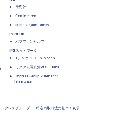
天海社
ス
Comic curea
impress QuickBooks
PUBFUN
パブファンセルフ
IPGネットワーク
TシャツPOD pTa.shop
カスタム写真集POD fabli
e
Impress Group Publication
Information
インプレスグループ
特定商取引法に基づく表示