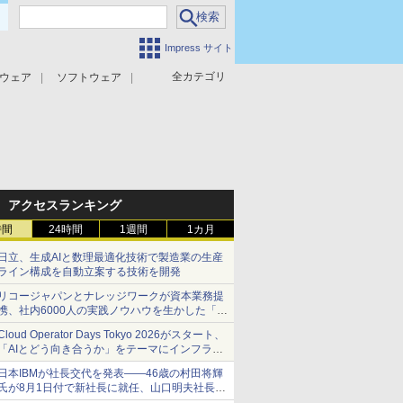
Impress サイト
全カテゴリ
ウェア
ソフトウェア
攻撃対策
マルウェア対策
アクセスランキング
時間
24時間
1週間
1カ月
日立、生成AIと数理最適化技術で製造業の生産
ライン構成を自動立案する技術を開発
リコージャパンとナレッジワークが資本業務提
携、社内6000人の実践ノウハウを生かした「AI
商談記録 for RICOH」を展開へ
Cloud Operator Days Tokyo 2026がスタート、
「AIとどう向き合うか」をテーマにインフラ運
用の知見を集約
日本IBMが社長交代を発表――46歳の村田将輝
氏が8月1日付で新社長に就任、山口明夫社長は
会長へ