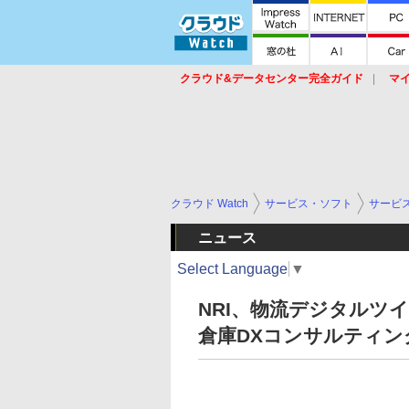
クラウド&データセンター完全ガイド
マ
サービス
セキュリティ
ネットワーク
スイッチ
ルータ
導入事例
イベ
クラウド Watch
サービス・ソフト
サービ
ニュース
Select Language
▼
NRI、物流デジタルツイ
倉庫DXコンサルティン