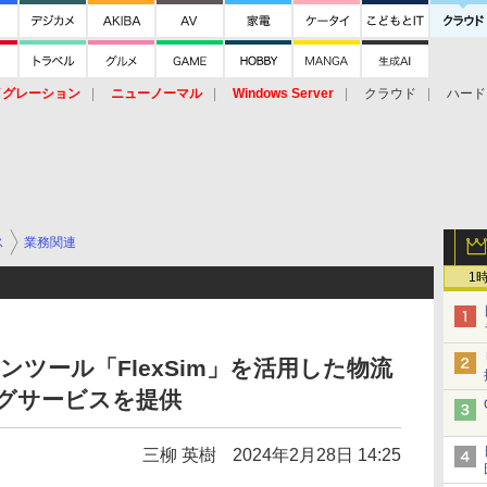
イグレーション
ニューノーマル
Windows Server
クラウド
ハード
トピック
ストレージ（HW）
オープンソース
SaaS
標的型
ント
ス
業務関連
1
ンツール「FlexSim」を活用した物流
グサービスを提供
三柳 英樹
2024年2月28日 14:25