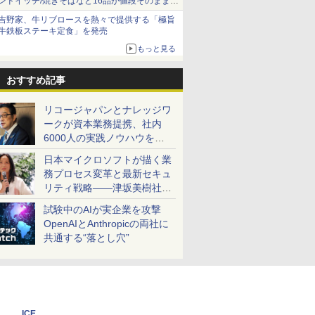
ンドイッチ/焼きそばなど16品が値段そのままで
ボリュームアップ
吉野家、牛リブロースを熱々で提供する「極旨
牛鉄板ステーキ定食」を発売
もっと見る
おすすめ記事
リコージャパンとナレッジワ
ークが資本業務提携、社内
6000人の実践ノウハウを生
かした「AI商談記録 for
日本マイクロソフトが描く業
RICOH」を展開へ
務プロセス変革と最新セキュ
リティ戦略――津坂美樹社長
が2027年度戦略を説明
試験中のAIが実企業を攻撃
OpenAIとAnthropicの両社に
共通する“落とし穴”
ICE