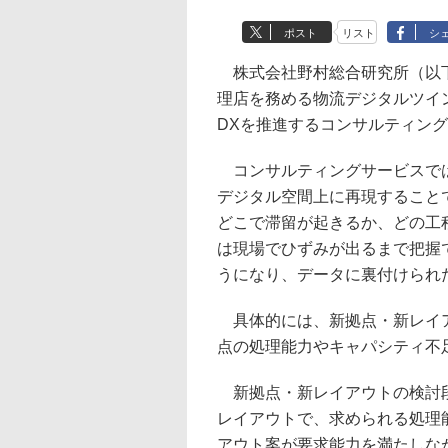
ポスト
リスト
シ
株式会社野村総合研究所（以下
理店を務める物流デジタルツイン
DXを推進するコンサルティン
コンサルティングサービスでは、
デジタル空間上に再現すること
どこで滞留が起きるか、どの工
は現場でひずみが出るまで把握
うになり、データに裏付けられ
具体的には、新拠点・新レイア
点の処理能力やキャパシティ不
新拠点・新レイアウトの検討段
レイアウトで、求められる処理
アウト案が要求能力を満たしな