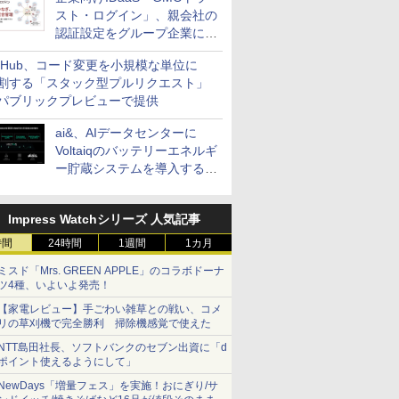
スト・ログイン」、親会社の
認証設定をグループ企業に展
開できる新機能を提供
itHub、コード変更を小規模な単位に
割する「スタック型プルリクエスト」
パブリックプレビューで提供
ai&、AIデータセンターに
Voltaiqのバッテリーエネルギ
ー貯蔵システムを導入する計
画を発表
Impress Watchシリーズ 人気記事
時間
24時間
1週間
1カ月
ミスド「Mrs. GREEN APPLE」のコラボドーナ
ツ4種、いよいよ発売！
【家電レビュー】手ごわい雑草との戦い、コメ
リの草刈機で完全勝利 掃除機感覚で使えた
NTT島田社長、ソフトバンクのセブン出資に「d
ポイント使えるようにして」
NewDays「増量フェス」を実施！おにぎり/サ