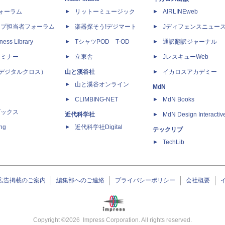
dフォーラム
リットーミュージック
AIRLINEweb
ップ担当者フォーラム
楽器探そう!デジマート
Jディフェンスニュー
ness Library
TシャツPOD T-OD
通訳翻訳ジャーナル
セミナー
立東舎
JレスキューWeb
 X（デジタルクロス）
山と溪谷社
イカロスアカデミー
山と溪谷オンライン
MdN
CLIMBING-NET
MdN Books
ブックス
近代科学社
MdN Design Interactiv
ing
近代科学社Digital
テックリブ
TechLib
広告掲載のご案内
編集部へのご連絡
プライバシーポリシー
会社概要
Copyright ©
2026
Impress Corporation. All rights reserved.