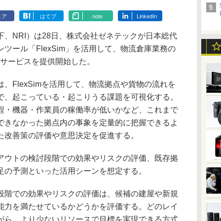
ェア
はてブ
note
LinkedIn
、NRI）は28日、株式会社ゼネテックが日本総代
ツール「FlexSim」を活用して、物流倉庫業務の
グサービスを提供開始した。
FlexSimを活用して、物流拠点や貨物の流れを
で、起こっている・起こりうる課題を可視化する。
程・機器・作業員の稼働率が低いかなど、これまで
できなかった拠点内の事象を定量的に把握できるよ
た改善策の評価や意思決定を促進する。
ウトの検討段階での効果やリスクの評価、既存拠
足の予測といった活用シーンを想定する。
階での効果やリスクの評価は、候補の建屋や新規
能力を満たせているかどうかを評価する。どのレイ
がら、より少ないリソースで目標を実現できる方式