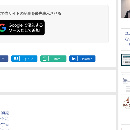
 検索で当サイトの記事を優先表示させる
ユ
な
「S
に
ェア
はてブ
note
LinkedIn
、物流
手不足
援する