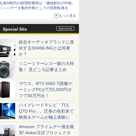
生成AI時代の経理財務部は「価値創出の中核」
に――データ集約中枢としての役割転換を
もっと見る
Special Site
総合オーディオブランドに進
化するSHANLINGとは何者
か？
ソニーミラーレス一眼の大特
集！ 見どころ記事まとめ
マウス、RTX 5060 Ti搭載ゲ
ーミングPCが7万5,000円オ
フで30万円台！
ハイグレードテレビ「TCL
Q7D Pro」。圧巻の色彩美で
映画＆ゲームが極上体験に
Amazon プライムデー過去最
安! Anker注目プロジェクタ