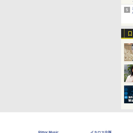
Rittor Music
イカロス出版