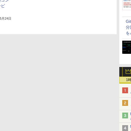
築コン
ービ
年5月24日
G
分
を
1