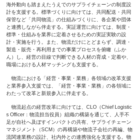
海外動向も踏まえたうえでのサプライチェーンの制度設
計を支援する。標準づくりに向けては、共同配送・共同
保管など「共同物流」の仕組みづくりに、各企業や団体
と連携しながら伴走する。実証運営に向けては、制度・
標準・仕組みを業界に定着させるための実証実験の設
計・実施を行う。また、物流だけにとどまらず、調達・
製造・販売・再利用までの事業プロセスを俯瞰（ふか
ん）し、経営の目線で判断できる人材の育成・定着や、
職場における人材マッチングも支援する。
物流における「経営・事業・業務」各領域の改革支援
と業界参入支援では、「経営・事業・業務」の各領域に
わたって改革と新規参入に伴走する。
物流起点の経営改革に向けては、CLO（Chief Logistic
s Officer：物流担当役員）組織の構築を通じて、人手不
足が自社へ及ぼすインパクトの共有、サプライチェーン
マネジメント（SCM）の再構築や物流子会社の再編、物
流関連業務の設計、社内外との連携強化を支援する。物