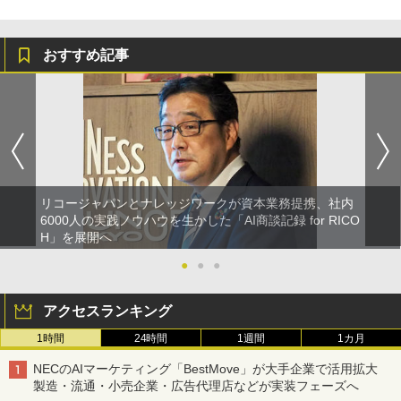
おすすめ記事
リコージャパンとナレッジワークが資本業務提携、社内
6000人の実践ノウハウを生かした「AI商談記録 for RICO
H」を展開へ
●
●
●
アクセスランキング
1時間
24時間
1週間
1カ月
NECのAIマーケティング「BestMove」が大手企業で活用拡大
製造・流通・小売企業・広告代理店などが実装フェーズへ