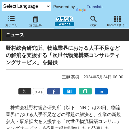
Powered by
Translate
クラウド Watch
サービス・ソフト
サービス
その他
カテゴリ
過去記事
検索
Impressサイト
ニュース
野村総合研究所、物流業界における人手不足など
の解消を支援する「次世代物流構築コンサルティ
ングサービス」を提供
三柳 英樹
2024年5月24日 06:00
リスト
株式会社野村総合研究所（以下、NRI）は23日、物流
業界における人手不足などの課題の解決と、企業の新規
参入・事業拡大を支援する「次世代物流構築コンサルテ
ィングサービス」を5月に提供開始したと発表した。