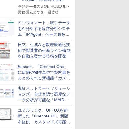
基幹データの集約からAI活用・
業務還元までを一貫支援
インフォマート、取引データ
をAI分析する経営分析システ
ム「IMAgent」ベータ版を提
供
日立、生成AIと数理最適化技
術で製造業の生産ライン構成
を自動立案する技術を開発
Sansan、「Contract One」
に店舗や物件単位で契約書を
まとめられる新機能「カスタ
ム契約ツリー」を追加
丸紅ネットワークソリューシ
ョンズ、自然言語で高度なデ
ータ分析が可能な「MAIDOA
AI ASSIST」を9月より提供
ユミルリンク、UI・UXを刷
新した「Cuenote FC」新版
を提供 カスタマイズ可能な
ダッシュボード画面を搭載