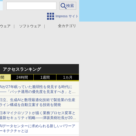
Impress サイト
全カテゴリ
ウェア
ソフトウェア
攻撃対策
マルウェア対策
アクセスランキング
時間
24時間
1週間
1カ月
AIが27年眠っていた脆弱性を発見する時代に
――「パッチ適用の優先度を見直すべき」とセ
キュリティ専門家
日立、生成AIと数理最適化技術で製造業の生産
ライン構成を自動立案する技術を開発
日本マイクロソフトが描く業務プロセス変革と
最新セキュリティ戦略――津坂美樹社長が2027
年度戦略を説明
AIデータセンターに求められる新しいパワーア
ーキテクチャとは