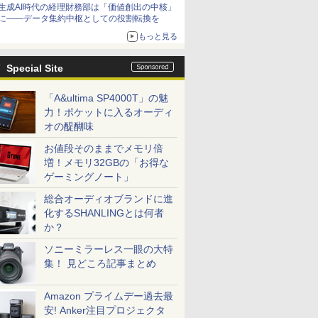
生成AI時代の経理財務部は「価値創出の中核」
に――データ集約中枢としての役割転換を
もっと見る
Special Site
「A&ultima SP4000T」の魅
力！ポケットに入るオーディ
オの醍醐味
お値段そのままでメモリ倍
増！メモリ32GBの「お得な
ゲーミングノート」
総合オーディオブランドに進
化するSHANLINGとは何者
か？
ソニーミラーレス一眼の大特
集！ 見どころ記事まとめ
Amazon プライムデー過去最
安! Anker注目プロジェクタ