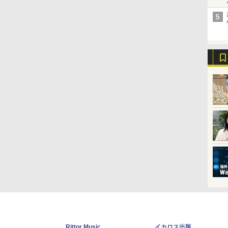
Rittor Music
イカロス出版