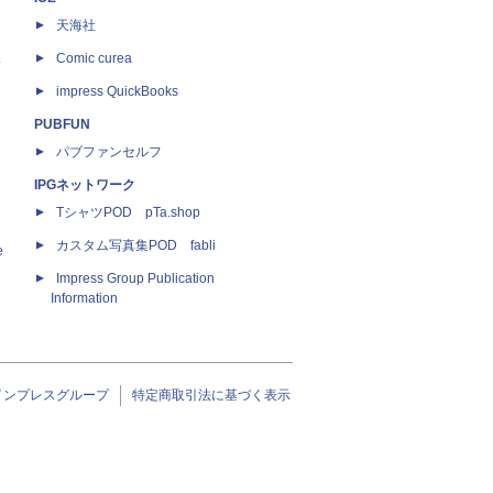
天海社
ス
Comic curea
impress QuickBooks
PUBFUN
パブファンセルフ
IPGネットワーク
TシャツPOD pTa.shop
カスタム写真集POD fabli
e
Impress Group Publication
Information
インプレスグループ
特定商取引法に基づく表示