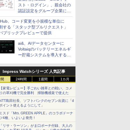
スト・ログイン」、親会社の
認証設定をグループ企業に展
開できる新機能を提供
itHub、コード変更を小規模な単位に
割する「スタック型プルリクエスト」
パブリックプレビューで提供
ai&、AIデータセンターに
Voltaiqのバッテリーエネルギ
ー貯蔵システムを導入する計
画を発表
Impress Watchシリーズ 人気記事
時間
24時間
1週間
1カ月
【家電レビュー】手ごわい雑草との戦い、コメ
リの草刈機で完全勝利 掃除機感覚で使えた
NTT島田社長、ソフトバンクのセブン出資に「d
ポイント使えるようにして」
ミスド「Mrs. GREEN APPLE」のコラボドーナ
ツ4種、いよいよ発売！
「リサ・ラーソン」がま口ポーチ付録、大人の