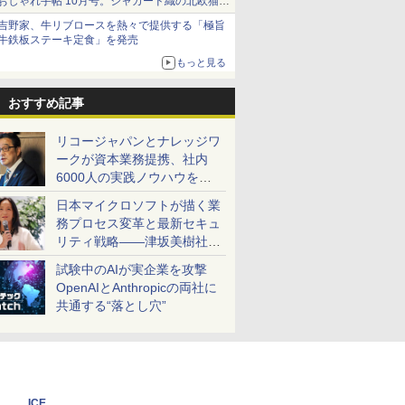
おしゃれ手帖 10月号。ジャカード織の北欧猫デ
ザイン
吉野家、牛リブロースを熱々で提供する「極旨
牛鉄板ステーキ定食」を発売
もっと見る
おすすめ記事
リコージャパンとナレッジワ
ークが資本業務提携、社内
6000人の実践ノウハウを生
かした「AI商談記録 for
日本マイクロソフトが描く業
RICOH」を展開へ
務プロセス変革と最新セキュ
リティ戦略――津坂美樹社長
が2027年度戦略を説明
試験中のAIが実企業を攻撃
OpenAIとAnthropicの両社に
共通する“落とし穴”
ICE