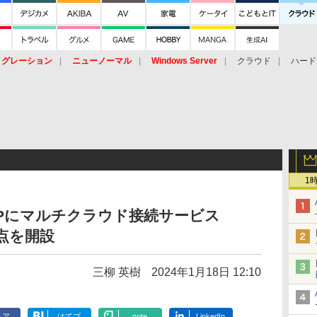
イグレーション
ニューノーマル
Windows Server
クラウド
ハード
トピック
ストレージ（HW）
オープンソース
SaaS
標的型
ント
1
Pにマルチクラウド接続サービス
拠点を開設
三柳 英樹
2024年1月18日 12:10
ェア
はてブ
note
LinkedIn