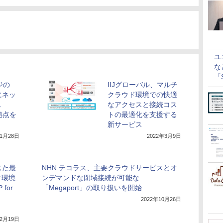
ユ
な
「S
ジの
IIJグローバル、マルチ
に
にネッ
クラウド環境での快適
ス
なアクセスと接続コス
拠点を
トの最適化を支援する
新サービス
11月28日
2022年3月9日
じた最
NHN テコラス、主要クラウドサービスとオ
ク環境
ンデマンドな閉域接続が可能な
for
「Megaport」の取り扱いを開始
2022年10月26日
12月19日