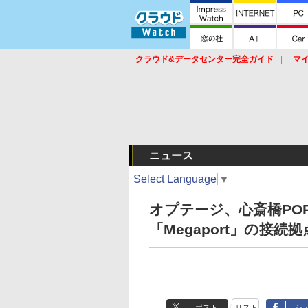
クラウド&データセンター完全ガイド
マ
サービス
セキュリティ
ネットワーク
スイッチ
ルータ
導入事例
イベ
ニュース
Select Language
▼
オプテージ、心斎橋PO
「Megaport」の接続
ポスト
リスト
シ