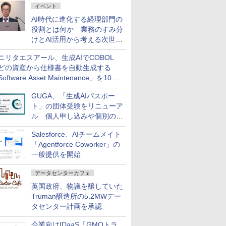
イベント
AI時代に進化する経理部門の
役割とは何か 業務のすみ分
けとAI活用から考える次世代
ファイナンス戦略
ニリタエスアール、生成AIでCOBOL
どの資産から仕様書を自動生成する
oftware Asset Maintenance」を10月
発売
GUGA、「生成AIパスポー
ト」の団体受験をリニューア
ル 個人申し込みや個別の支
払いなどに対応
Salesforce、AIチームメイト
「Agentforce Coworker」の
一般提供を開始
データセンターカフェ
英国政府、物議を醸していた
Truman醸造所の5.2MWデー
タセンター計画を承認
企業向けIDaaS「GMOトラ