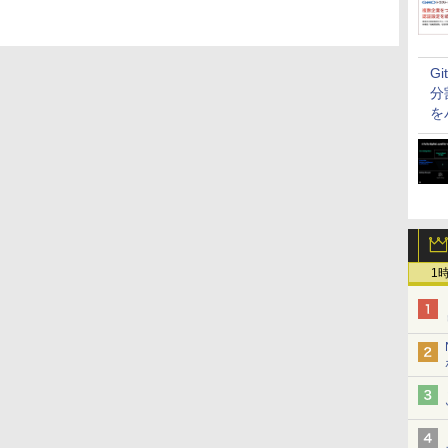
G
分
を
1