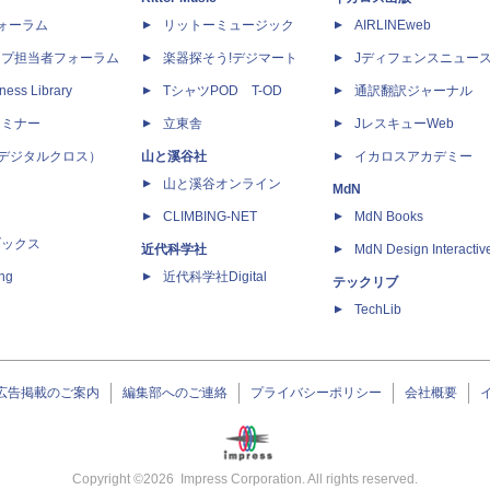
dフォーラム
リットーミュージック
AIRLINEweb
ップ担当者フォーラム
楽器探そう!デジマート
Jディフェンスニュー
ness Library
TシャツPOD T-OD
通訳翻訳ジャーナル
セミナー
立東舎
JレスキューWeb
 X（デジタルクロス）
山と溪谷社
イカロスアカデミー
山と溪谷オンライン
MdN
CLIMBING-NET
MdN Books
ブックス
近代科学社
MdN Design Interactiv
ing
近代科学社Digital
テックリブ
TechLib
広告掲載のご案内
編集部へのご連絡
プライバシーポリシー
会社概要
Copyright ©
2026
Impress Corporation. All rights reserved.