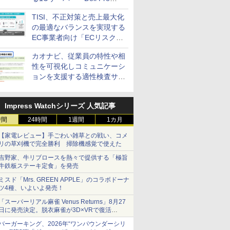
Precision 7 R1ラック」を発
TISI、不正対策と売上最大化
売
の最適なバランスを実現する
EC事業者向け「ECリスク対
策設計・運用支援サービス」
カオナビ、従業員の特性や相
性を可視化しコミュニケーシ
ョンを支援する適性検査サー
ビスを提供
Impress Watchシリーズ 人気記事
時間
24時間
1週間
1カ月
【家電レビュー】手ごわい雑草との戦い、コメ
リの草刈機で完全勝利 掃除機感覚で使えた
吉野家、牛リブロースを熱々で提供する「極旨
牛鉄板ステーキ定食」を発売
ミスド「Mrs. GREEN APPLE」のコラボドーナ
ツ4種、いよいよ発売！
「スーパーリアル麻雀 Venus Returns」8月27
日に発売決定。脱衣麻雀が3D×VRで復活
発売から2週間は20%オフになるセールが実施
バーガーキング、2026年“ワンパウンダーシリ