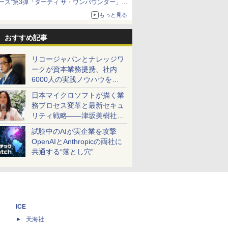
ーズ”第3弾「ダーティ ザ・ワンパウンダー」を
8月7日発売
もっと見る
「特製ガーリックマヨソース」を使用した超大
型チーズバーガー
おすすめ記事
リコージャパンとナレッジワ
ークが資本業務提携、社内
6000人の実践ノウハウを生
かした「AI商談記録 for
日本マイクロソフトが描く業
RICOH」を展開へ
務プロセス変革と最新セキュ
リティ戦略――津坂美樹社長
が2027年度戦略を説明
試験中のAIが実企業を攻撃
OpenAIとAnthropicの両社に
共通する“落とし穴”
ICE
天海社