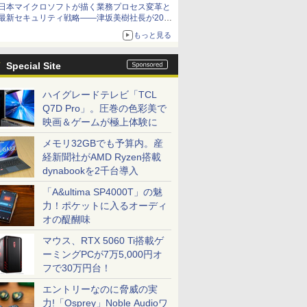
日本マイクロソフトが描く業務プロセス変革と
最新セキュリティ戦略――津坂美樹社長が2027
年度戦略を説明
もっと見る
Special Site
ハイグレードテレビ「TCL
Q7D Pro」。圧巻の色彩美で
映画＆ゲームが極上体験に
メモリ32GBでも予算内。産
経新聞社がAMD Ryzen搭載
dynabookを2千台導入
「A&ultima SP4000T」の魅
力！ポケットに入るオーディ
オの醍醐味
マウス、RTX 5060 Ti搭載ゲ
ーミングPCが7万5,000円オ
フで30万円台！
エントリーなのに脅威の実
力!「Osprey」Noble Audioワ