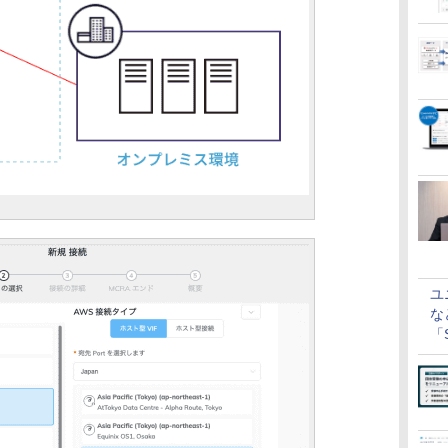
ユ
な
「S
に