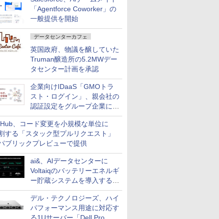
「Agentforce Coworker」の
一般提供を開始
データセンターカフェ
英国政府、物議を醸していた
Truman醸造所の5.2MWデー
タセンター計画を承認
企業向けIDaaS「GMOトラ
スト・ログイン」、親会社の
認証設定をグループ企業に展
開できる新機能を提供
itHub、コード変更を小規模な単位に
割する「スタック型プルリクエスト」
パブリックプレビューで提供
ai&、AIデータセンターに
Voltaiqのバッテリーエネルギ
ー貯蔵システムを導入する計
画を発表
デル・テクノロジーズ、ハイ
パフォーマンス用途に対応す
る1Uサーバー「Dell Pro