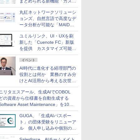
まとめられる新機能「カスタ
ム契約ツリー」を追加
丸紅ネットワークソリューシ
ョンズ、自然言語で高度なデ
ータ分析が可能な「MAIDOA
AI ASSIST」を9月より提供
ユミルリンク、UI・UXを刷
新した「Cuenote FC」新版
を提供 カスタマイズ可能な
ダッシュボード画面を搭載
イベント
AI時代に進化する経理部門の
役割とは何か 業務のすみ分
けとAI活用から考える次世代
ファイナンス戦略
ニリタエスアール、生成AIでCOBOL
どの資産から仕様書を自動生成する
oftware Asset Maintenance」を10月
発売
GUGA、「生成AIパスポー
ト」の団体受験をリニューア
ル 個人申し込みや個別の支
払いなどに対応
Salesforce、AIチームメイト