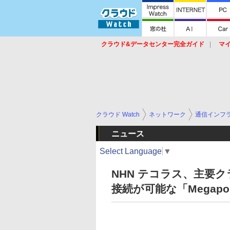
クラウド&データセンター完全ガイド
マ
サービス
セキュリティ
ネットワーク
スイッチ
ルータ
導入事例
イベ
クラウド Watch
ネットワーク
通信インフ
ニュース
Select Language
▼
NHN テコラス、主要
接続が可能な「Megap