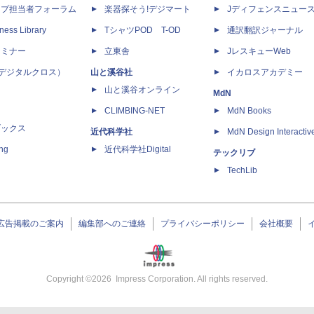
ップ担当者フォーラム
楽器探そう!デジマート
Jディフェンスニュー
ness Library
TシャツPOD T-OD
通訳翻訳ジャーナル
セミナー
立東舎
JレスキューWeb
 X（デジタルクロス）
山と溪谷社
イカロスアカデミー
山と溪谷オンライン
MdN
CLIMBING-NET
MdN Books
ブックス
近代科学社
MdN Design Interactiv
ing
近代科学社Digital
テックリブ
TechLib
広告掲載のご案内
編集部へのご連絡
プライバシーポリシー
会社概要
Copyright ©
2026
Impress Corporation. All rights reserved.