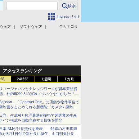
Impress サイト
全カテゴリ
ウェア
ソフトウェア
攻撃対策
マルウェア対策
アクセスランキング
時間
24時間
1週間
1カ月
リコージャパンとナレッジワークが資本業務提
携、社内6000人の実践ノウハウを生かした「AI
商談記録 for RICOH」を展開へ
Sansan、「Contract One」に店舗や物件単位で
契約書をまとめられる新機能「カスタム契約ツ
リー」を追加
日立、生成AIと数理最適化技術で製造業の生産
ライン構成を自動立案する技術を開発
日本IBMが社長交代を発表――46歳の村田将輝
氏が8月1日付で新社長に就任、山口明夫社長は
会長へ