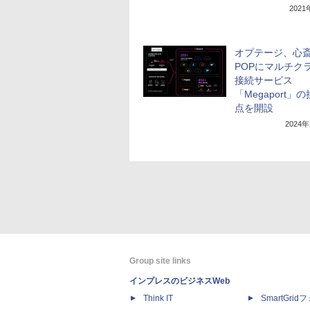
202
オプテージ、心
POPにマルチク
接続サービス
「Megaport」
点を開設
2024
Group site links
インプレスのビジネスWeb
Think IT
SmartGri