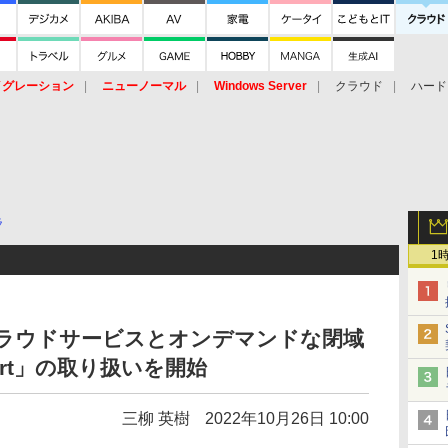
イグレーション
ニューノーマル
Windows Server
クラウド
ハード
トピック
ストレージ（HW）
オープンソース
SaaS
標的型
ント
ラ
1
クラウドサービスとオンデマンドな閉域
ort」の取り扱いを開始
三柳 英樹
2022年10月26日 10:00