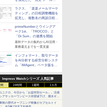
送信防止アドインサービス」
ラクス、「楽楽メールマーケ
を提供
ティング」の日程調整機能を
拡充し、複数名の商談日程調
整を効率化
primeNumberとウイングア
ーク1st、「TROCCO」と
「Dr.Sum」の連携を開始
基幹データの集約からAI活用・
業務還元までを一貫支援
インフォマート、取引データ
をAI分析する経営分析システ
ム「IMAgent」ベータ版を提
供
Impress Watchシリーズ 人気記事
時間
24時間
1週間
1カ月
ユニクロ、今日から「お盆特別セール」。涼感
シアサッカーワンピース待望値下げ、撥水ギア
ショーツは1990円に
東映の歴代オープニング映像がカプセルトイ
に。全5種で8月下旬発売