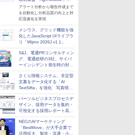
導入
アラート分析から報告作成まで
を自動化し分析品質の向上と対
応迅速化を実現
メシウス、グリッド機能を強
化したJavaScript UIライブラ
リ「Wijmo 2026J v1.1」
S&J、電通PRコンサルティン
グ、電通総研の3社、サイバ
ーインシデント発生時の対応
と危機管理広報を一体的に訓
さくら情報システム、非定型
練するプログラムを提供
文書をデータ化する「AI
TextSifta」を強化 写真情報
のデータ化などに対応
パーソルビジネスプロセスデ
ザイン、採用データを集約・
可視化する採用レポート高速
化サービスを提供
NECのAIマーケティング
「BestMove」が大手企業で
活用拡大 製造・流通・小売