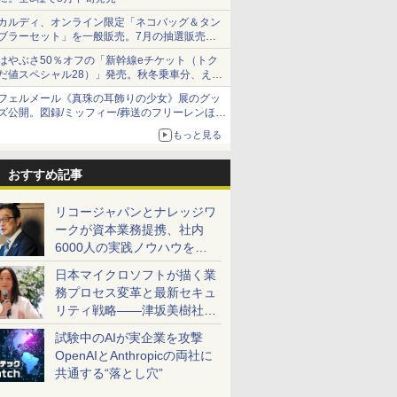
カルディ、オンライン限定「ネコバッグ＆タン
ブラーセット」を一般販売。7月の抽選販売の
当選無効分
はやぶさ50％オフの「新幹線eチケット（トク
だ値スペシャル28）」発売。秋冬乗車分、えき
ねっと限定
フェルメール《真珠の耳飾りの少女》展のグッ
ズ公開。図録/ミッフィー/葬送のフリーレンほ
か、注目ブランドコラボが実現
もっと見る
おすすめ記事
リコージャパンとナレッジワ
ークが資本業務提携、社内
6000人の実践ノウハウを生
かした「AI商談記録 for
日本マイクロソフトが描く業
RICOH」を展開へ
務プロセス変革と最新セキュ
リティ戦略――津坂美樹社長
が2027年度戦略を説明
試験中のAIが実企業を攻撃
OpenAIとAnthropicの両社に
共通する“落とし穴”