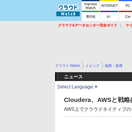
クラウド&データセンター完全ガイド
マ
サービス
セキュリティ
ネットワーク
スイッチ
ルータ
導入事例
イベ
クラウド Watch
トピック
協業・提携
ニュース
Select Language
▼
Cloudera、AWSと
AWS上でクラウドネイティブ