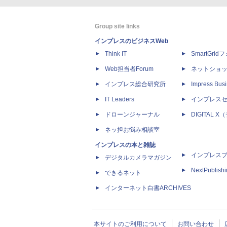
Group site links
インプレスのビジネスWeb
Think IT
SmartGri
Web担当者Forum
ネットショ
インプレス総合研究所
Impress Busi
IT Leaders
インプレス
ドローンジャーナル
DIGITAL
ネッ担お悩み相談室
インプレスの本と雑誌
インプレス
デジタルカメラマガジン
NextPublish
できるネット
インターネット白書ARCHIVES
本サイトのご利用について
お問い合わせ