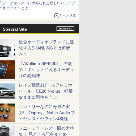
AIデータセンターに求められる新しいパワーア
ーキテクチャとは
もっと見る
Special Site
総合オーディオブランドに進
化するSHANLINGとは何者
か？
「A&ultima SP4000T」の魅
力！ポケットに入るオーディ
オの醍醐味
レイズ鍛造1ピースアルミホ
イール「CE28 N-plus」軽量
なままに剛性を向上
エントリーなのに脅威の実
力!「Osprey」Noble Audioワ
イヤレスイヤフォン4機種を
一気に聴く
ソニーミラーレス一眼の大特
集！ 見どころ記事まとめ