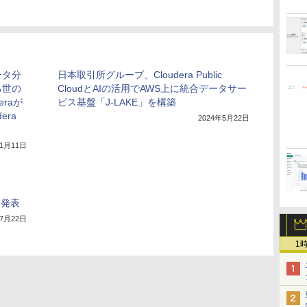
ータ分
日本取引所グループ、Cloudera Public
る世の
CloudとAIの活用でAWS上に統合データサー
eraが
ビス基盤「J-LAKE」を構築
era
2024年5月22日
11月11日
能を発表
年7月22日
1