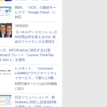
企業・広告代理店などが実装
BBIX、「OCX」の接続サー
フェーズへ
ビスで「Google Cloud」に
対応
イベント
【パネルディスカッション】
AI活用は何を変えるのか 攻
めのファイナンスを実現する
業務設計とマインドセット変
ノボ、NFC/FeliCaに対応する11型
革
droidタブレット「Lenovo ThinkTab
11 Gen 1」を発売
レコモット、「moconavi
LGWANクラウドゲートウェ
イサービス」で新たに5種類
のサービスと連携開始
利用可能サービスは計102種類
に拡大
日立ソリューションズ、新
Outlookに対応し誤送信対策
を強化した「活文 メール誤