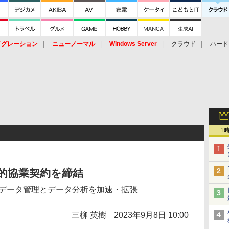
イグレーション
ニューノーマル
Windows Server
クラウド
ハード
トピック
ストレージ（HW）
オープンソース
SaaS
標的型
ント
1
戦略的協業契約を締結
のデータ管理とデータ分析を加速・拡張
三柳 英樹
2023年9月8日 10:00