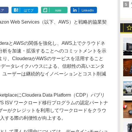
ェア
はてブ
note
LinkedIn
zon Web Services（以下、AWS）と戦略的協業契
ouderaとAWSの関係を強化し、AWS上でクラウドネ
分析を加速・拡張することへのコミットメントを示
、ClouderaがAWSのサービスを活用すること
オープンデータレイクハウスによる、信頼性の高いエンタ
し、ユーザーは継続的なイノベーションとコスト削減
placeにCloudera Data Platform（CDP）パブリ
S ISV ワークロード移行プログラムの認定パートナ
ザーがクレジットを利用してワークロードをクラウ
購入する際の利便性が向上する。
トナーとして選んだ理由については、データインモーショ