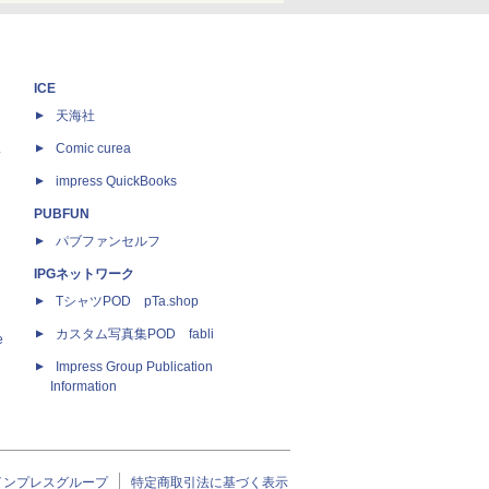
ICE
天海社
ス
Comic curea
impress QuickBooks
PUBFUN
パブファンセルフ
IPGネットワーク
TシャツPOD pTa.shop
カスタム写真集POD fabli
e
Impress Group Publication
Information
インプレスグループ
特定商取引法に基づく表示