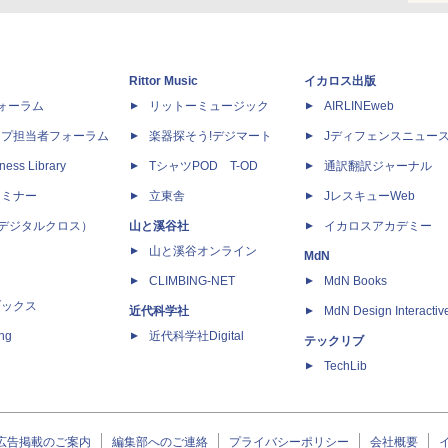
Rittor Music
イカロス出版
dフォーラム
リットーミュージック
AIRLINEweb
ップ担当者フォーラム
楽器探そう!デジマート
Jディフェンスニュー
ness Library
TシャツPOD T-OD
通訳翻訳ジャーナル
セミナー
立東舎
JレスキューWeb
 X（デジタルクロス）
山と溪谷社
イカロスアカデミー
山と溪谷オンライン
MdN
CLIMBING-NET
MdN Books
ブックス
近代科学社
MdN Design Interactiv
ing
近代科学社Digital
テックリブ
TechLib
広告掲載のご案内
編集部へのご連絡
プライバシーポリシー
会社概要