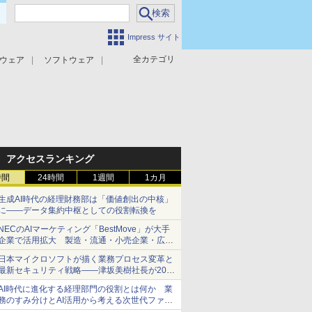
Impress サイト
全カテゴリ
ウェア
ソフトウェア
攻撃対策
マルウェア対策
アクセスランキング
時間
24時間
1週間
1カ月
生成AI時代の経理財務部は「価値創出の中核」
に――データ集約中枢としての役割転換を
NECのAIマーケティング「BestMove」が大手
企業で活用拡大 製造・流通・小売企業・広告
代理店などが実装フェーズへ
日本マイクロソフトが描く業務プロセス変革と
最新セキュリティ戦略――津坂美樹社長が2027
年度戦略を説明
AI時代に進化する経理部門の役割とは何か 業
務のすみ分けとAI活用から考える次世代ファイ
ナンス戦略