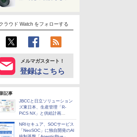
クラウド Watch をフォローする
メルマガスタート！
登録はこちら
新記事
JBCCと日立ソリューション
ズ東日本、生産管理「R-
PiCS NX」と供給計画
「scSQUARE ISP」の連携サ
NRIセキュア、SOCサービス
ービスを提供開始
「NeoSOC」に独自開発のAI
統制基盤「AgenticBlue」を