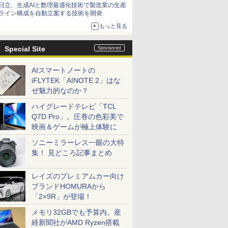
日立、生成AIと数理最適化技術で製造業の生産
ライン構成を自動立案する技術を開発
もっと見る
Special Site
AIスマートノートの
iFLYTEK「AINOTE 2」はな
ぜ魅力的なのか？
ハイグレードテレビ「TCL
Q7D Pro」。圧巻の色彩美で
映画＆ゲームが極上体験に
ソニーミラーレス一眼の大特
集！ 見どころ記事まとめ
レイズのプレミアムカー向け
ブランドHOMURAから
「2×9R」が登場！
メモリ32GBでも予算内。産
経新聞社がAMD Ryzen搭載