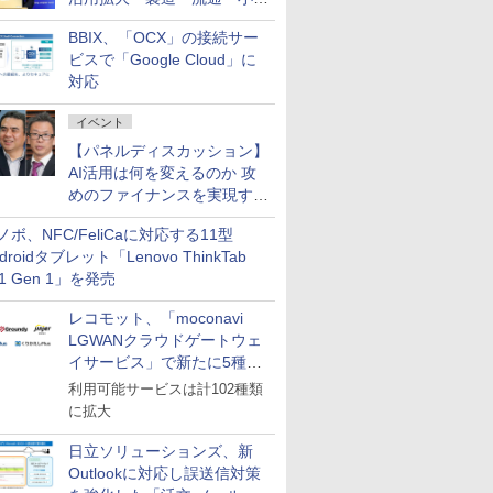
企業・広告代理店などが実装
BBIX、「OCX」の接続サー
フェーズへ
ビスで「Google Cloud」に
対応
イベント
【パネルディスカッション】
AI活用は何を変えるのか 攻
めのファイナンスを実現する
業務設計とマインドセット変
ノボ、NFC/FeliCaに対応する11型
革
droidタブレット「Lenovo ThinkTab
11 Gen 1」を発売
レコモット、「moconavi
LGWANクラウドゲートウェ
イサービス」で新たに5種類
のサービスと連携開始
利用可能サービスは計102種類
に拡大
日立ソリューションズ、新
Outlookに対応し誤送信対策