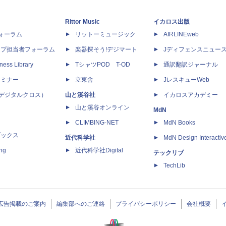
Rittor Music
イカロス出版
dフォーラム
リットーミュージック
AIRLINEweb
ップ担当者フォーラム
楽器探そう!デジマート
Jディフェンスニュー
ness Library
TシャツPOD T-OD
通訳翻訳ジャーナル
セミナー
立東舎
JレスキューWeb
 X（デジタルクロス）
山と溪谷社
イカロスアカデミー
山と溪谷オンライン
MdN
CLIMBING-NET
MdN Books
ブックス
近代科学社
MdN Design Interactiv
ing
近代科学社Digital
テックリブ
TechLib
広告掲載のご案内
編集部へのご連絡
プライバシーポリシー
会社概要