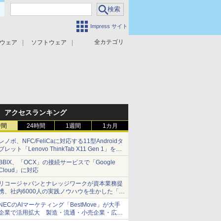
Impress サイト
全カテゴリ
ウェア
ソフトウェア
攻撃対策
マルウェア対策
アクセスランキング
時間
24時間
1週間
1カ月
レノボ、NFC/FeliCaに対応する11型Androidタ
ブレット「Lenovo ThinkTab X11 Gen 1」を発
売
BBIX、「OCX」の接続サービスで「Google
Cloud」に対応
リコージャパンとナレッジワークが資本業務提
携、社内6000人の実践ノウハウを生かした「AI
商談記録 for RICOH」を展開へ
NECのAIマーケティング「BestMove」が大手
企業で活用拡大 製造・流通・小売企業・広告
代理店などが実装フェーズへ