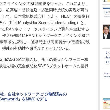
ークスライシングの機能開発を行った。これにより、
ある、超高速・超低遅延・多数同時接続の実現が可能
として、日本電気株式会社（以下、NEC）の映像解
dAnalyst for Scene Understanding）と、
作するRANネットワークスライシング機能を連動する
、侵入検知時にRANネットワークスライシング機能
無線帯域を拡張し、通常時より高画質かつ低遅延で映
、機能の有効性を確認できたとしている。
レ
An
用の5G SAに導入し、傘下の楽天シンフォニー株
X
最先端の完全仮想化5G SAプラットホームの世界
社、自社ネットワークにて構築済みの
Symworld」をMWCでデモ