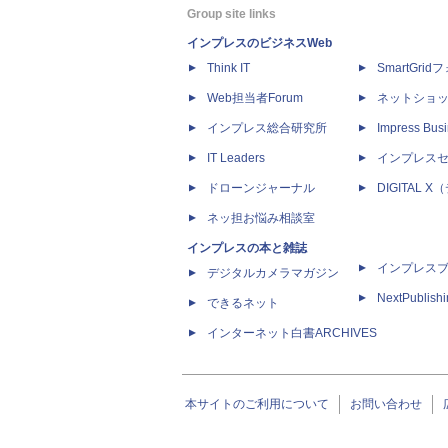
Group site links
インプレスのビジネスWeb
Think IT
SmartGri
Web担当者Forum
ネットショ
インプレス総合研究所
Impress Busi
IT Leaders
インプレス
ドローンジャーナル
DIGITAL
ネッ担お悩み相談室
インプレスの本と雑誌
インプレス
デジタルカメラマガジン
NextPublish
できるネット
インターネット白書ARCHIVES
本サイトのご利用について
お問い合わせ