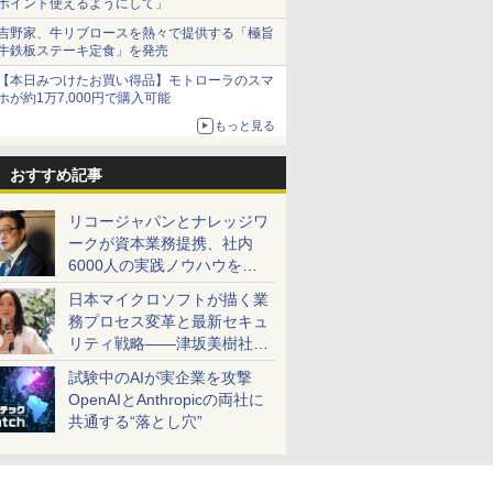
ポイント使えるようにして」
吉野家、牛リブロースを熱々で提供する「極旨
牛鉄板ステーキ定食」を発売
【本日みつけたお買い得品】モトローラのスマ
ホが約1万7,000円で購入可能
もっと見る
おすすめ記事
リコージャパンとナレッジワ
ークが資本業務提携、社内
6000人の実践ノウハウを生
かした「AI商談記録 for
日本マイクロソフトが描く業
RICOH」を展開へ
務プロセス変革と最新セキュ
リティ戦略――津坂美樹社長
が2027年度戦略を説明
試験中のAIが実企業を攻撃
OpenAIとAnthropicの両社に
共通する“落とし穴”