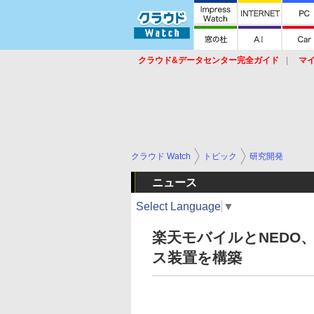
クラウド&データセンター完全ガイド
マ
サービス
セキュリティ
ネットワーク
スイッチ
ルータ
導入事例
イベ
クラウド Watch
トピック
研究開発
ニュース
Select Language
▼
楽天モバイルとNEDO、
ス装置を構築