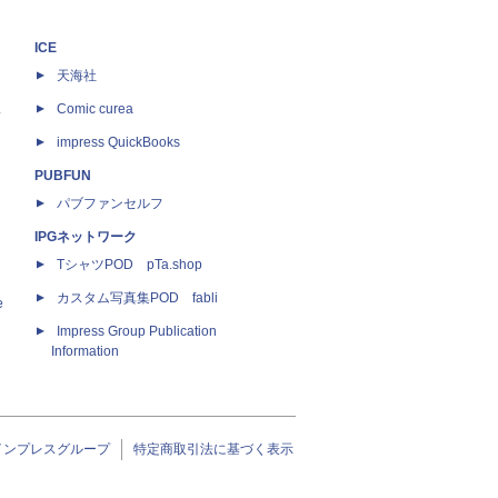
ICE
天海社
ス
Comic curea
impress QuickBooks
PUBFUN
パブファンセルフ
IPGネットワーク
TシャツPOD pTa.shop
カスタム写真集POD fabli
e
Impress Group Publication
Information
インプレスグループ
特定商取引法に基づく表示