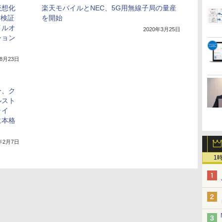
仮想化
楽天モバイルとNEC、5G用無線子局の量産
術検証
を開始
イルオ
2020年3月25日
ション
年8月23日
ー、ク
ルスト
ライ
に本格
4年2月7日
1