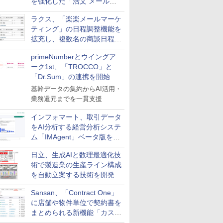
を強化した「活文 メール誤
送信防止アドインサービス」
ラクス、「楽楽メールマーケ
を提供
ティング」の日程調整機能を
拡充し、複数名の商談日程調
整を効率化
primeNumberとウイングア
ーク1st、「TROCCO」と
「Dr.Sum」の連携を開始
基幹データの集約からAI活用・
業務還元までを一貫支援
インフォマート、取引データ
をAI分析する経営分析システ
ム「IMAgent」ベータ版を提
供
日立、生成AIと数理最適化技
術で製造業の生産ライン構成
を自動立案する技術を開発
Sansan、「Contract One」
に店舗や物件単位で契約書を
まとめられる新機能「カスタ
ム契約ツリー」を追加