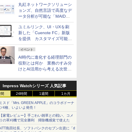
丸紅ネットワークソリューシ
ョンズ、自然言語で高度なデ
ータ分析が可能な「MAIDOA
AI ASSIST」を9月より提供
ユミルリンク、UI・UXを刷
新した「Cuenote FC」新版
を提供 カスタマイズ可能な
ダッシュボード画面を搭載
イベント
AI時代に進化する経理部門の
役割とは何か 業務のすみ分
けとAI活用から考える次世代
ファイナンス戦略
Impress Watchシリーズ 人気記事
時間
24時間
1週間
1カ月
ミスド「Mrs. GREEN APPLE」のコラボドーナ
ツ4種、いよいよ発売！
【家電レビュー】手ごわい雑草との戦い、コメ
リの草刈機で完全勝利 掃除機感覚で使えた
NTT島田社長、ソフトバンクのセブン出資に「d