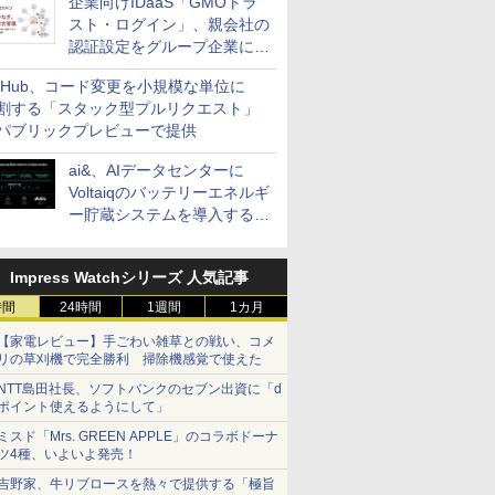
企業向けIDaaS「GMOトラ
スト・ログイン」、親会社の
認証設定をグループ企業に展
開できる新機能を提供
itHub、コード変更を小規模な単位に
割する「スタック型プルリクエスト」
パブリックプレビューで提供
ai&、AIデータセンターに
Voltaiqのバッテリーエネルギ
ー貯蔵システムを導入する計
画を発表
Impress Watchシリーズ 人気記事
時間
24時間
1週間
1カ月
【家電レビュー】手ごわい雑草との戦い、コメ
リの草刈機で完全勝利 掃除機感覚で使えた
NTT島田社長、ソフトバンクのセブン出資に「d
ポイント使えるようにして」
ミスド「Mrs. GREEN APPLE」のコラボドーナ
ツ4種、いよいよ発売！
吉野家、牛リブロースを熱々で提供する「極旨