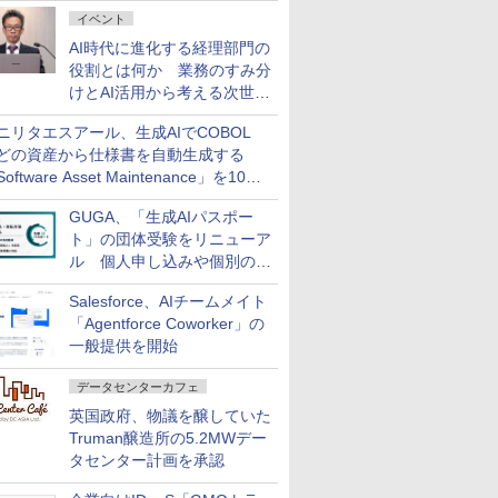
ダッシュボード画面を搭載
イベント
AI時代に進化する経理部門の
役割とは何か 業務のすみ分
けとAI活用から考える次世代
ファイナンス戦略
ニリタエスアール、生成AIでCOBOL
どの資産から仕様書を自動生成する
oftware Asset Maintenance」を10月
発売
GUGA、「生成AIパスポー
ト」の団体受験をリニューア
ル 個人申し込みや個別の支
払いなどに対応
Salesforce、AIチームメイト
「Agentforce Coworker」の
一般提供を開始
データセンターカフェ
英国政府、物議を醸していた
Truman醸造所の5.2MWデー
タセンター計画を承認