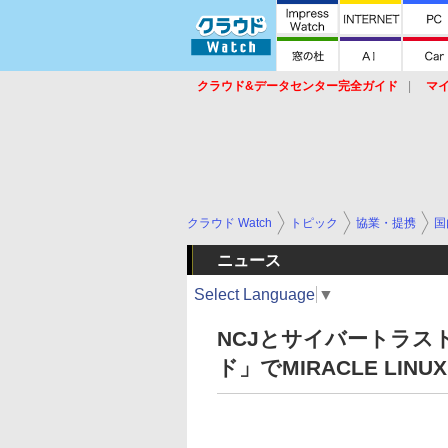
クラウド&データセンター完全ガイド
マ
サービス
セキュリティ
ネットワーク
スイッチ
ルータ
導入事例
イベ
クラウド Watch
トピック
協業・提携
国
ニュース
Select Language
▼
NCJとサイバートラス
ド」でMIRACLE LINU