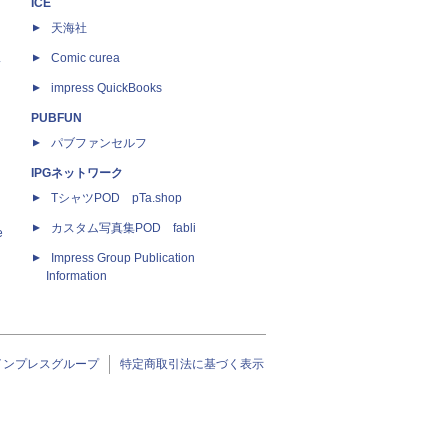
ICE
天海社
ス
Comic curea
impress QuickBooks
PUBFUN
パブファンセルフ
IPGネットワーク
TシャツPOD pTa.shop
カスタム写真集POD fabli
e
Impress Group Publication
Information
インプレスグループ
特定商取引法に基づく表示