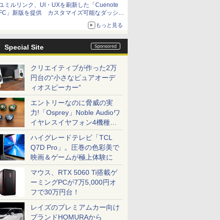
ユミルリンク、UI・UXを刷新した「Cuenote
FC」新版を提供 カスタマイズ可能なダッシュ
ボード画面を搭載
もっと見る
Special Site
クリエイティブが作った2万
円台の“小さなピュアオーデ
ィオスピーカー”
エントリーなのに脅威の実
力!「Osprey」Noble Audioワ
イヤレスイヤフォン4機種を
一気に聴く
ハイグレードテレビ「TCL
Q7D Pro」。圧巻の色彩美で
映画＆ゲームが極上体験に
マウス、RTX 5060 Ti搭載ゲ
ーミングPCが7万5,000円オ
フで30万円台！
レイズのプレミアムカー向け
ブランドHOMURAから