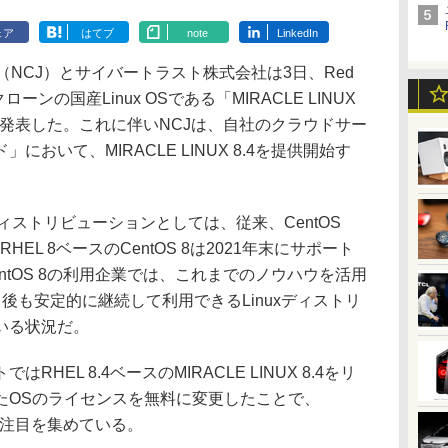
ェア
はてブ
note
LinkedIn
n株式会社（NCJ）とサイバートラスト株式会社は3日、Red
HEL）クローンの国産Linux OSである「MIRACLE LINUX
と発表した。これに伴いNCJは、自社のクラウドサー
おいて、MIRACLE LINUX 8.4を提供開始す
ディストリビューションとしては、従来、CentOS
HEL 8ベースのCentOS 8は2021年末にサポート
ntOS 8の利用企業では、これまでのノウハウを活用
了後も安定的に継続して利用できるLinuxディストリ
いる状況だ。
EL 8.4ベースのMIRACLE LINUX 8.4をリ
たOSのライセンスを無料に変更したことで、
きな注目を集めている。