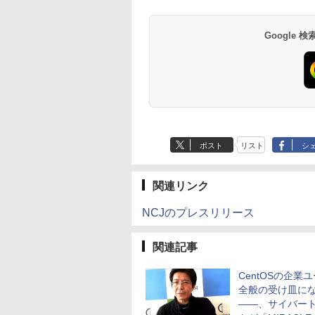
Google
ポスト
リスト
シ
関連リンク
NCJのプレスリリース
関連記事
CentOSの企業
全般の受け皿に
――、サイバー