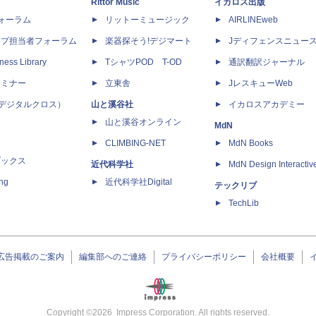
Rittor Music
イカロス出版
dフォーラム
リットーミュージック
AIRLINEweb
ップ担当者フォーラム
楽器探そう!デジマート
Jディフェンスニュー
ness Library
TシャツPOD T-OD
通訳翻訳ジャーナル
セミナー
立東舎
JレスキューWeb
 X（デジタルクロス）
山と溪谷社
イカロスアカデミー
山と溪谷オンライン
MdN
CLIMBING-NET
MdN Books
ブックス
近代科学社
MdN Design Interactiv
ing
近代科学社Digital
テックリブ
TechLib
広告掲載のご案内
編集部へのご連絡
プライバシーポリシー
会社概要
Copyright ©
2026
Impress Corporation. All rights reserved.