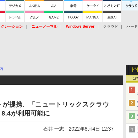
イグレーション
ニューノーマル
Windows Server
クラウド
ハード
トピック
ストレージ（HW）
オープンソース
SaaS
標的型
ント
内
1
トが提携、「ニュートリックスクラウ
X 8.4が利用可能に
石井 一志
2022年8月4日 12:37