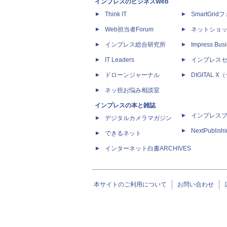
インプレスのビジネスWeb
Think IT
SmartGri
Web担当者Forum
ネットショ
インプレス総合研究所
Impress Busi
IT Leaders
インプレス
ドローンジャーナル
DIGITAL
ネッ担お悩み相談室
インプレスの本と雑誌
インプレス
デジタルカメラマガジン
NextPublish
できるネット
インターネット白書ARCHIVES
本サイトのご利用について
お問い合わせ