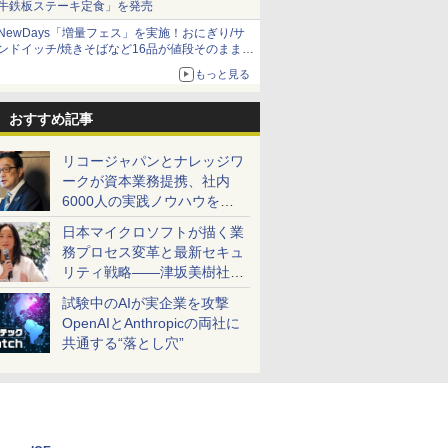
牛鉄板ステーキ定食」を発売
NewDays「増量フェス」を実施！おにぎり/サ
ンドイッチ/焼きそばなど16品が値段そのままで
ボリュームアップ
もっと見る
おすすめ記事
リコージャパンとナレッジワ
ークが資本業務提携、社内
6000人の実践ノウハウを生
かした「AI商談記録 for
日本マイクロソフトが描く業
RICOH」を展開へ
務プロセス変革と最新セキュ
リティ戦略――津坂美樹社長
が2027年度戦略を説明
試験中のAIが実企業を攻撃
OpenAIとAnthropicの両社に
共通する“落とし穴”