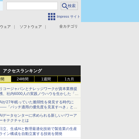
Impress サイト
全カテゴリ
ウェア
ソフトウェア
攻撃対策
マルウェア対策
アクセスランキング
時間
24時間
1週間
1カ月
リコージャパンとナレッジワークが資本業務提
携、社内6000人の実践ノウハウを生かした「AI
商談記録 for RICOH」を展開へ
AIが27年眠っていた脆弱性を発見する時代に
――「パッチ適用の優先度を見直すべき」とセ
キュリティ専門家
AIデータセンターに求められる新しいパワーア
ーキテクチャとは
日立、生成AIと数理最適化技術で製造業の生産
ライン構成を自動立案する技術を開発