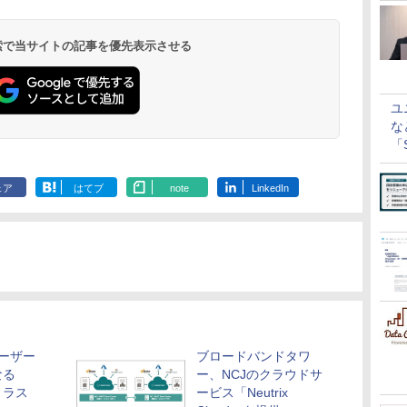
 検索で当サイトの記事を優先表示させる
ユ
な
「S
に
ェア
はてブ
note
LinkedIn
ユーザー
ブロードバンドタワ
なる
ー、NCJのクラウドサ
トラス
ービス「Neutrix