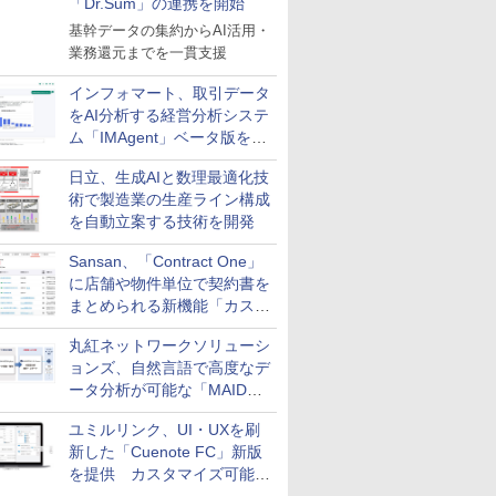
「Dr.Sum」の連携を開始
基幹データの集約からAI活用・
業務還元までを一貫支援
インフォマート、取引データ
をAI分析する経営分析システ
ム「IMAgent」ベータ版を提
供
日立、生成AIと数理最適化技
術で製造業の生産ライン構成
を自動立案する技術を開発
Sansan、「Contract One」
に店舗や物件単位で契約書を
まとめられる新機能「カスタ
ム契約ツリー」を追加
丸紅ネットワークソリューシ
ョンズ、自然言語で高度なデ
ータ分析が可能な「MAIDOA
AI ASSIST」を9月より提供
ユミルリンク、UI・UXを刷
新した「Cuenote FC」新版
を提供 カスタマイズ可能な