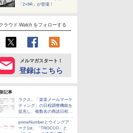
「2×9R」が登場！
クラウド Watch をフォローする
メルマガスタート！
登録はこちら
新記事
ラクス、「楽楽メールマーケ
ティング」の日程調整機能を
拡充し、複数名の商談日程調
整を効率化
primeNumberとウイングア
ーク1st、「TROCCO」と