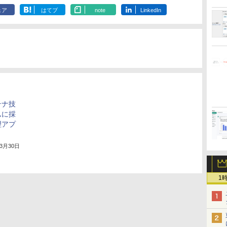
ェア
はてブ
note
LinkedIn
テナ技
ムに採
理アプ
年3月30日
1