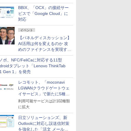
企業・広告代理店などが実装
BBIX、「OCX」の接続サー
フェーズへ
ビスで「Google Cloud」に
対応
イベント
【パネルディスカッション】
AI活用は何を変えるのか 攻
めのファイナンスを実現する
業務設計とマインドセット変
ノボ、NFC/FeliCaに対応する11型
革
droidタブレット「Lenovo ThinkTab
11 Gen 1」を発売
レコモット、「moconavi
LGWANクラウドゲートウェ
イサービス」で新たに5種類
のサービスと連携開始
利用可能サービスは計102種類
に拡大
日立ソリューションズ、新
Outlookに対応し誤送信対策
を強化した「活文 メール誤