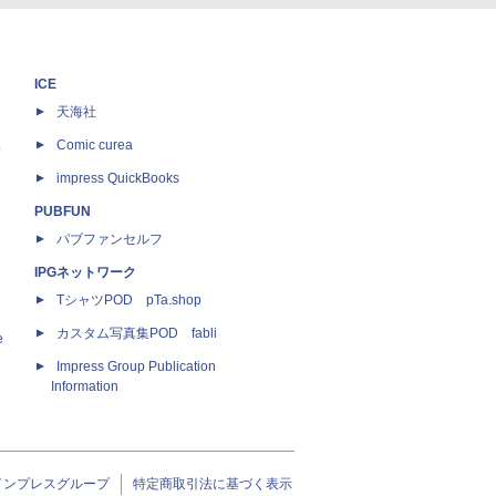
ICE
天海社
ス
Comic curea
impress QuickBooks
PUBFUN
パブファンセルフ
IPGネットワーク
TシャツPOD pTa.shop
カスタム写真集POD fabli
e
Impress Group Publication
Information
インプレスグループ
特定商取引法に基づく表示