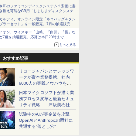
令和のファミコンディスクシステム？安価に書
き換え可能なGB用「しましまディスクシステ
ム」
カルディ、オンライン限定「ネコバッグ＆タン
ブラーセット」を一般販売。7月の抽選販売の
当選無効分
イオン、ウイスキー「山崎」「白州」「響」な
ど7種を抽選販売。応募は本日20時まで
もっと見る
おすすめ記事
リコージャパンとナレッジワ
ークが資本業務提携、社内
6000人の実践ノウハウを生
かした「AI商談記録 for
日本マイクロソフトが描く業
RICOH」を展開へ
務プロセス変革と最新セキュ
リティ戦略――津坂美樹社長
が2027年度戦略を説明
試験中のAIが実企業を攻撃
OpenAIとAnthropicの両社に
共通する“落とし穴”