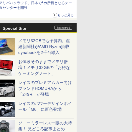
アリババクラウド、日本で5カ所目となるデー
タセンターを開設
もっと見る
Special Site
メモリ32GBでも予算内。産
経新聞社がAMD Ryzen搭載
dynabookを2千台導入
お値段そのままでメモリ倍
増！メモリ32GBの「お得な
ゲーミングノート」
レイズのプレミアムカー向け
ブランドHOMURAから
「2×9R」が登場！
レイズのパワーデザインホイ
ール「M6」に新色登場!!
ソニーミラーレス一眼の大特
集！ 見どころ記事まとめ