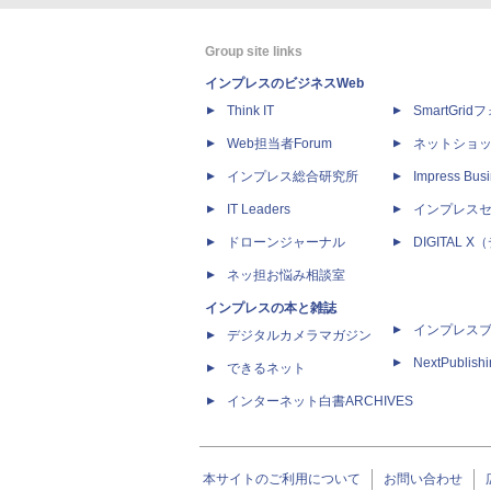
Group site links
インプレスのビジネスWeb
Think IT
SmartGri
Web担当者Forum
ネットショ
インプレス総合研究所
Impress Busi
IT Leaders
インプレス
ドローンジャーナル
DIGITAL
ネッ担お悩み相談室
インプレスの本と雑誌
インプレス
デジタルカメラマガジン
NextPublish
できるネット
インターネット白書ARCHIVES
本サイトのご利用について
お問い合わせ