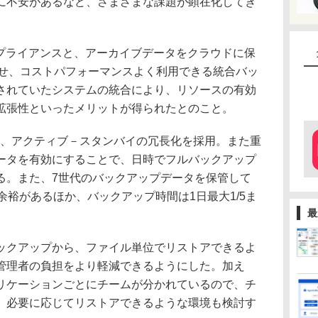
に不安があるなど、さまざまな課題が顕在化してき
pアプライアンスと、アーカイブデータをクラウドに保
連携させ、コストパフォーマンスよく利用できる統合バッ
されていたシステムの統合により、リソースの有効
拡張性といったメリットが得られたとのこと。
が、アクティブ－スタンバイの冗長化を採用。また重
ータを有効にすることで、日時でフルバックアップ
る。また、7世代のバックアップデータを保管して
余裕があるほか、バックアップ時間は1日最大1/5ま
最
クアップから、ファイル単位でリストアできるよ
管理者の負担をより軽減できるようにした。加え
リケーションごとにチームが分かれているので、チ
、必要に応じてリストアできるような環境も検討す