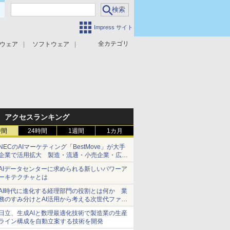
Impress サイト
全カテゴリ
ウェア
ソフトウェア
攻撃対策
マルウェア対策
アクセスランキング
時間
24時間
1週間
1カ月
NECのAIマーケティング「BestMove」が大手
企業で活用拡大 製造・流通・小売企業・広告
代理店などが実装フェーズへ
AIデータセンターに求められる新しいパワーア
ーキテクチャとは
AI時代に進化する経理部門の役割とは何か 業
務のすみ分けとAI活用から考える次世代ファイ
ナンス戦略
日立、生成AIと数理最適化技術で製造業の生産
ライン構成を自動立案する技術を開発