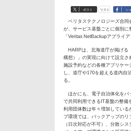
ポスト
リスト
シ
ベリタステクノロジーズ合同会
が、サービス基盤ごとに個別に
「Veritas NetBackup
HARPは、北海道庁が掲げる
構想）」の実現に向けて設立さ
施設予約などの各種アプリケー
し、道庁や170を超える道内
る。
ほかにも、電子自治体化をバッ
で共同利用できるIT基盤の整
利用団体数は年々増加している
プ環境では、バックアップのリ
（日次対応が不可）、分散シス