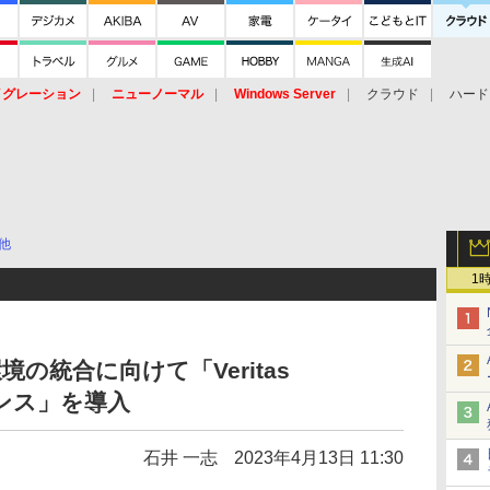
イグレーション
ニューノーマル
Windows Server
クラウド
ハード
トピック
ストレージ（HW）
オープンソース
SaaS
標的型
ント
他
1
の統合に向けて「Veritas
アンス」を導入
石井 一志
2023年4月13日 11:30