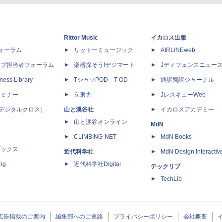
Rittor Music
イカロス出版
dフォーラム
リットーミュージック
AIRLINEweb
ップ担当者フォーラム
楽器探そう!デジマート
Jディフェンスニュー
ness Library
TシャツPOD T-OD
通訳翻訳ジャーナル
セミナー
立東舎
JレスキューWeb
 X（デジタルクロス）
山と溪谷社
イカロスアカデミー
山と溪谷オンライン
MdN
CLIMBING-NET
MdN Books
ブックス
近代科学社
MdN Design Interactiv
ing
近代科学社Digital
テックリブ
TechLib
広告掲載のご案内
編集部へのご連絡
プライバシーポリシー
会社概要