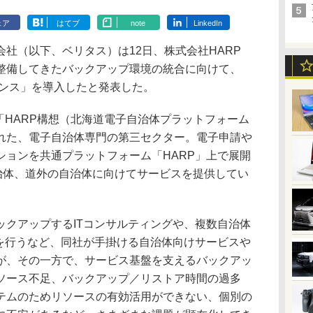
ェア
はてブ
note
LinkedIn
社（以下、ベリタス）は12日、株式会社HARP
整備してきたバックアップ環境の統合に向けて、
アプライアンス」を導入したと発表した。
「HARP構想（北海道電子自治体プラットフォーム
れた、電子自治体専門の第三セクター。電子申請や
ションを共通プラットフォーム「HARP」上で展開
自治体、道外の自治体に向けてサービスを提供してい
クアップするITコンサルティングや、複数自治体
備を行うなど、同社が手掛ける自治体向けサービスや
が、その一方で、サービス基盤を支えるバックアッ
ソース不足、バックアップ／リストア時間の過多
テムのためリソースの有効活用ができない、個別の