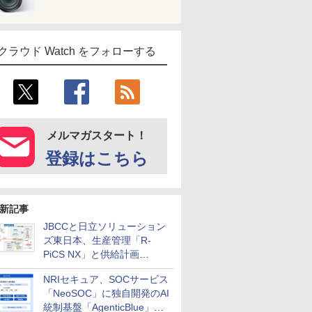
クラウド Watch をフォローする
メルマガスタート！
登録はこちら
新記事
JBCCと日立ソリューション
ズ東日本、生産管理「R-
PiCS NX」と供給計画
「scSQUARE ISP」の連携サ
NRIセキュア、SOCサービス
ービスを提供開始
「NeoSOC」に独自開発のAI
統制基盤「AgenticBlue」を