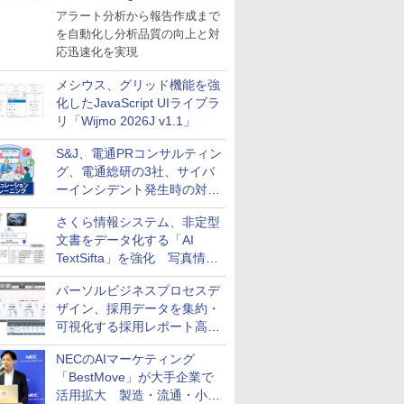
導入
アラート分析から報告作成まで
を自動化し分析品質の向上と対
応迅速化を実現
メシウス、グリッド機能を強
化したJavaScript UIライブラ
リ「Wijmo 2026J v1.1」
S&J、電通PRコンサルティン
グ、電通総研の3社、サイバ
ーインシデント発生時の対応
と危機管理広報を一体的に訓
さくら情報システム、非定型
練するプログラムを提供
文書をデータ化する「AI
TextSifta」を強化 写真情報
のデータ化などに対応
パーソルビジネスプロセスデ
ザイン、採用データを集約・
可視化する採用レポート高速
化サービスを提供
NECのAIマーケティング
「BestMove」が大手企業で
活用拡大 製造・流通・小売