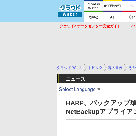
クラウド&データセンター完全ガイド
マ
サービス
セキュリティ
ネットワーク
スイッチ
ルータ
導入事例
イベ
クラウド Watch
トピック
導入事例
その
ニュース
Select Language
▼
HARP、バックアップ環境
NetBackupアプライ