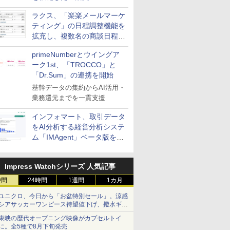
送信防止アドインサービス」
ラクス、「楽楽メールマーケ
を提供
ティング」の日程調整機能を
拡充し、複数名の商談日程調
整を効率化
primeNumberとウイングア
ーク1st、「TROCCO」と
「Dr.Sum」の連携を開始
基幹データの集約からAI活用・
業務還元までを一貫支援
インフォマート、取引データ
をAI分析する経営分析システ
ム「IMAgent」ベータ版を提
供
Impress Watchシリーズ 人気記事
時間
24時間
1週間
1カ月
ユニクロ、今日から「お盆特別セール」。涼感
シアサッカーワンピース待望値下げ、撥水ギア
ショーツは1990円に
東映の歴代オープニング映像がカプセルトイ
に。全5種で8月下旬発売