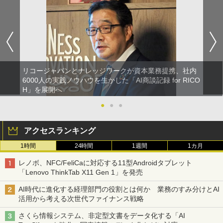
リコージャパンとナレッジワークが資本業務提携、社内
6000人の実践ノウハウを生かした「AI商談記録 for RICO
H」を展開へ
●
●
●
アクセスランキング
1時間
24時間
1週間
1カ月
レノボ、NFC/FeliCaに対応する11型Androidタブレット
「Lenovo ThinkTab X11 Gen 1」を発売
AI時代に進化する経理部門の役割とは何か 業務のすみ分けとAI
活用から考える次世代ファイナンス戦略
さくら情報システム、非定型文書をデータ化する「AI