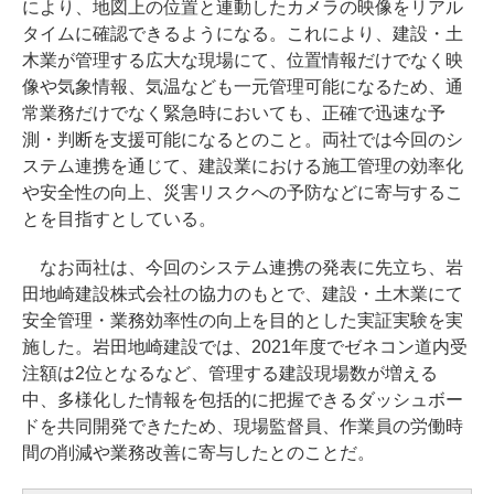
により、地図上の位置と連動したカメラの映像をリアル
タイムに確認できるようになる。これにより、建設・土
木業が管理する広大な現場にて、位置情報だけでなく映
像や気象情報、気温なども一元管理可能になるため、通
常業務だけでなく緊急時においても、正確で迅速な予
測・判断を支援可能になるとのこと。両社では今回のシ
ステム連携を通じて、建設業における施工管理の効率化
や安全性の向上、災害リスクへの予防などに寄与するこ
とを目指すとしている。
なお両社は、今回のシステム連携の発表に先立ち、岩
田地崎建設株式会社の協力のもとで、建設・土木業にて
安全管理・業務効率性の向上を目的とした実証実験を実
施した。岩田地崎建設では、2021年度でゼネコン道内受
注額は2位となるなど、管理する建設現場数が増える
中、多様化した情報を包括的に把握できるダッシュボー
ドを共同開発できたため、現場監督員、作業員の労働時
間の削減や業務改善に寄与したとのことだ。