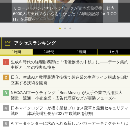
リコージャパンとナレッジワークが資本業務提携、社内
6000人の実践ノウハウを生かした「AI商談記録 for RICO
H」を展開へ
●
●
●
アクセスランキング
1時間
24時間
1週間
1カ月
生成AI時代の経理財務部は「価値創出の中核」に――データ集約
中枢としての役割転換を
日立、生成AIと数理最適化技術で製造業の生産ライン構成を自動
立案する技術を開発
NECのAIマーケティング「BestMove」が大手企業で活用拡大
製造・流通・小売企業・広告代理店などが実装フェーズへ
日本マイクロソフトが描く業務プロセス変革と最新セキュリティ
戦略――津坂美樹社長が2027年度戦略を説明
AIデータセンターに求められる新しいパワーアーキテクチャとは