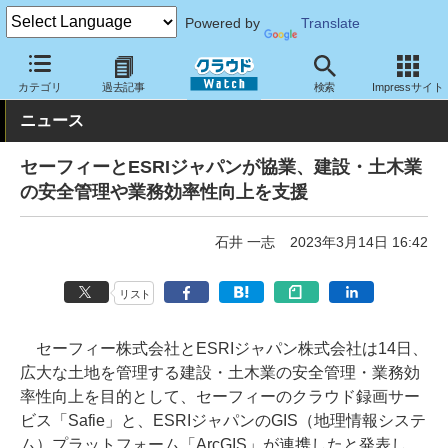
Powered by
Translate
クラウド Watch
トピック
協業・提携
国内
カテゴリ
過去記事
検索
Impressサイト
ニュース
セーフィーとESRIジャパンが協業、建設・土木業
の安全管理や業務効率性向上を支援
石井 一志
2023年3月14日 16:42
リスト
セーフィー株式会社とESRIジャパン株式会社は14日、
広大な土地を管理する建設・土木業の安全管理・業務効
率性向上を目的として、セーフィーのクラウド録画サー
ビス「Safie」と、ESRIジャパンのGIS（地理情報システ
ム）プラットフォーム「ArcGIS」が連携したと発表し