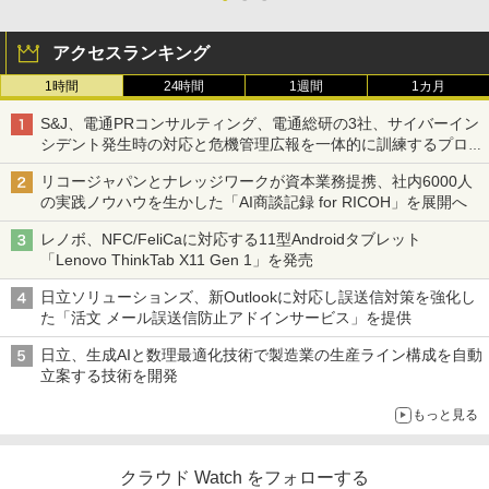
アクセスランキング
1時間
24時間
1週間
1カ月
S&J、電通PRコンサルティング、電通総研の3社、サイバーイン
シデント発生時の対応と危機管理広報を一体的に訓練するプログ
ラムを提供
リコージャパンとナレッジワークが資本業務提携、社内6000人
の実践ノウハウを生かした「AI商談記録 for RICOH」を展開へ
レノボ、NFC/FeliCaに対応する11型Androidタブレット
「Lenovo ThinkTab X11 Gen 1」を発売
日立ソリューションズ、新Outlookに対応し誤送信対策を強化し
た「活文 メール誤送信防止アドインサービス」を提供
日立、生成AIと数理最適化技術で製造業の生産ライン構成を自動
立案する技術を開発
もっと見る
クラウド Watch をフォローする