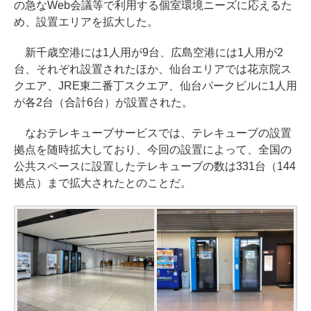
の急なWeb会議等で利用する個室環境ニーズに応えるた
め、設置エリアを拡大した。
新千歳空港には1人用が9台、広島空港には1人用が2
台、それぞれ設置されたほか、仙台エリアでは花京院ス
クエア、JRE東二番丁スクエア、仙台パークビルに1人用
が各2台（合計6台）が設置された。
なおテレキューブサービスでは、テレキューブの設置
拠点を随時拡大しており、今回の設置によって、全国の
公共スペースに設置したテレキューブの数は331台（144
拠点）まで拡大されたとのことだ。