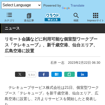
Powered by
Translate
クラウド Watch
サービス・ソフト
サービス
その他
カテゴリ
過去記事
検索
Impressサイト
ニュース
リモート会議などに利用可能な個室型ワークブー
ス「テレキューブ」、新千歳空港、仙台エリア、
広島空港に設置
石井 一志
2023年2月22日 06:30
リスト
テレキューブサービス株式会社は21日、個室型ワーク
ブース「テレキューブ」を新千歳空港、仙台エリア、広
島空港に設置し、2月よりサービスを開始したと発表し
た。