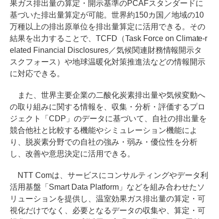
果ガス排出量の算定・開示基準のPCAFスタンダードに
基づいた排出量算定が可能。世界約150カ国／地域の10
万種以上の排出原単位を排出量算定に活用できる。その
結果を出力することで、TCFD（Task Force on Climate-r
elated Financial Disclosures／気候関連財務情報開示タ
スクフォース）や地球温暖化対策推進法などの情報開示
に対応できる。
また、世界主要企業の二酸化炭素排出量や気候変動へ
の取り組みに関する情報を、収集・分析・評価するプロ
ジェクト「CDP」のデータに基づいて、自社の排出量を
競合他社と比較する機能やシミュレーション機能によ
り、脱炭素分野での自社の強み・弱み・優位性を分析
し、改善や意思決定に活用できる。
NTT Comは、サービスにコンサルティングやデータ利
活用基盤「Smart Data Platform」などを組み合わせたソ
リューションを提供し、温室効果ガス排出量の算定・可
視化だけでなく、必要となるデータの収集や、算定・可