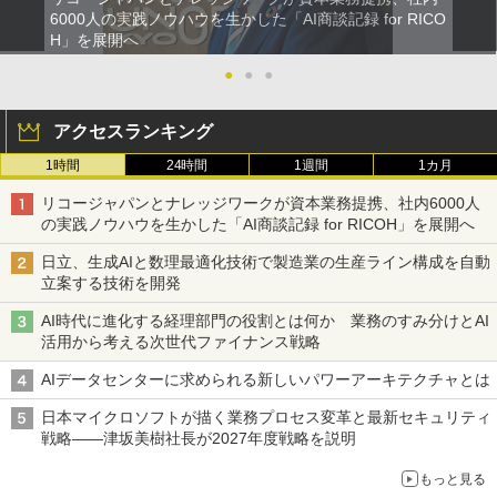
6000人の実践ノウハウを生かした「AI商談記録 for RICO
H」を展開へ
●
●
●
アクセスランキング
1時間
24時間
1週間
1カ月
リコージャパンとナレッジワークが資本業務提携、社内6000人
の実践ノウハウを生かした「AI商談記録 for RICOH」を展開へ
日立、生成AIと数理最適化技術で製造業の生産ライン構成を自動
立案する技術を開発
AI時代に進化する経理部門の役割とは何か 業務のすみ分けとAI
活用から考える次世代ファイナンス戦略
AIデータセンターに求められる新しいパワーアーキテクチャとは
日本マイクロソフトが描く業務プロセス変革と最新セキュリティ
戦略――津坂美樹社長が2027年度戦略を説明
もっと見る