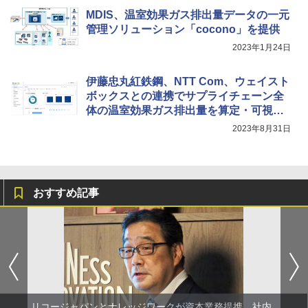
MDIS、温室効果ガス排出量データの一元
管理ソリューション「cocono」を提供
2023年1月24日
伊藤忠丸紅鉄鋼、NTT Com、ウェイスト
ボックスとの連携でサプライチェーン全
体の温室効果ガス排出量を算定・可視
化・分析するクラウドサービス「MIeCO
2023年8月31日
2」を提供
おすすめ記事
リコージャパンとナレッジワークが資本業務提携、社内