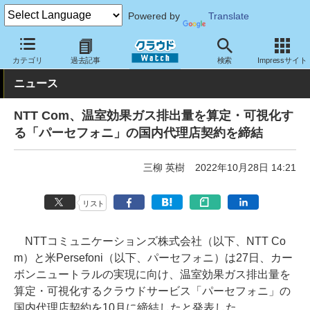
Powered by
Translate
クラウド Watch
サービス・ソフト
サービス
その他
カテゴリ
過去記事
検索
Impressサイト
ニュース
NTT Com、温室効果ガス排出量を算定・可視化す
る「パーセフォニ」の国内代理店契約を締結
三柳 英樹
2022年10月28日 14:21
リスト
NTTコミュニケーションズ株式会社（以下、NTT Co
m）と米Persefoni（以下、パーセフォニ）は27日、カー
ボンニュートラルの実現に向け、温室効果ガス排出量を
算定・可視化するクラウドサービス「パーセフォニ」の
国内代理店契約を10月に締結したと発表した。