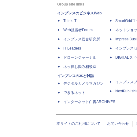
Group site links
インプレスのビジネスWeb
Think IT
SmartGri
Web担当者Forum
ネットショ
インプレス総合研究所
Impress Busi
IT Leaders
インプレス
ドローンジャーナル
DIGITAL
ネッ担お悩み相談室
インプレスの本と雑誌
インプレス
デジタルカメラマガジン
NextPublish
できるネット
インターネット白書ARCHIVES
本サイトのご利用について
お問い合わせ