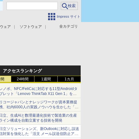
Impress サイト
全カテゴリ
ウェア
ソフトウェア
攻撃対策
マルウェア対策
アクセスランキング
時間
24時間
1週間
1カ月
レノボ、NFC/FeliCaに対応する11型Androidタ
ブレット「Lenovo ThinkTab X11 Gen 1」を発
売
リコージャパンとナレッジワークが資本業務提
携、社内6000人の実践ノウハウを生かした「AI
商談記録 for RICOH」を展開へ
日立、生成AIと数理最適化技術で製造業の生産
ライン構成を自動立案する技術を開発
日立ソリューションズ、新Outlookに対応し誤送
信対策を強化した「活文 メール誤送信防止アド
インサービス」を提供