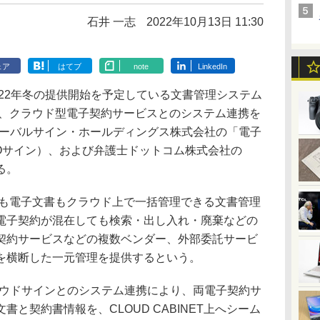
石井 一志
2022年10月13日 11:30
ェア
はてブ
note
LinkedIn
22年冬の提供開始を予定している文書管理システム
おいて、クラウド型電子契約サービスとのシステム連携を
ローバルサイン・ホールディングス株式会社の「電子
MOサイン）、および弁護士ドットコム株式会社の
る。
紙文書も電子文書もクラウド上で一括管理できる文書管理
電子契約が混在しても検索・出し入れ・廃棄などの
契約サービスなどの複数ベンダー、外部委託サービ
を横断した一元管理を提供するという。
ウドサインとのシステム連携により、両電子契約サ
と契約書情報を、CLOUD CABINET上へシーム