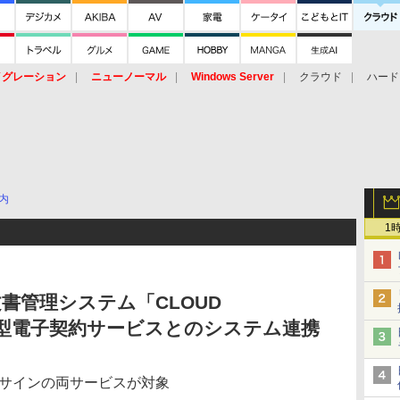
イグレーション
ニューノーマル
Windows Server
クラウド
ハード
トピック
ストレージ（HW）
オープンソース
SaaS
標的型
ント
内
1
書管理システム「CLOUD
ウド型電子契約サービスとのシステム連携
ドサインの両サービスが対象