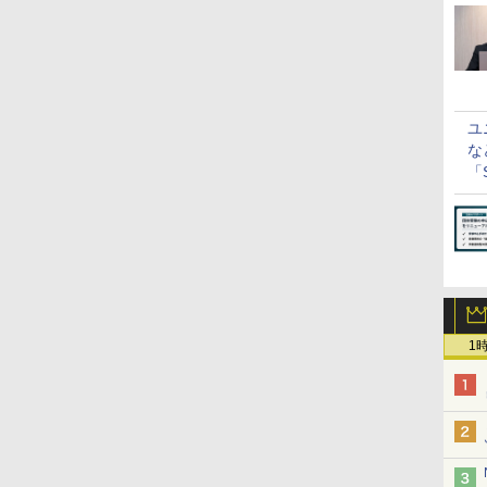
ユ
な
「S
に
1