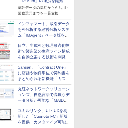
「Dr.Sum」の連携を開始
基幹データの集約からAI活用・
業務還元までを一貫支援
インフォマート、取引データ
をAI分析する経営分析システ
ム「IMAgent」ベータ版を提
供
日立、生成AIと数理最適化技
術で製造業の生産ライン構成
を自動立案する技術を開発
Sansan、「Contract One」
に店舗や物件単位で契約書を
まとめられる新機能「カスタ
ム契約ツリー」を追加
丸紅ネットワークソリューシ
ョンズ、自然言語で高度なデ
ータ分析が可能な「MAIDOA
AI ASSIST」を9月より提供
ユミルリンク、UI・UXを刷
新した「Cuenote FC」新版
を提供 カスタマイズ可能な
ダッシュボード画面を搭載