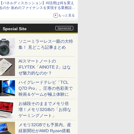
【パネルディスカッション】AI活用は何を変え
るのか 攻めのファイナンスを実現する業務設計
とマインドセット変革
もっと見る
Special Site
ソニーミラーレス一眼の大特
集！ 見どころ記事まとめ
AIスマートノートの
iFLYTEK「AINOTE 2」はな
ぜ魅力的なのか？
ハイグレードテレビ「TCL
Q7D Pro」。圧巻の色彩美で
映画＆ゲームが極上体験に
お値段そのままでメモリ倍
増！メモリ32GBの「お得な
ゲーミングノート」
メモリ32GBでも予算内。産
経新聞社がAMD Ryzen搭載