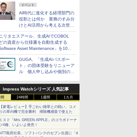
イベント
AI時代に進化する経理部門の
役割とは何か 業務のすみ分
けとAI活用から考える次世代
ファイナンス戦略
ニリタエスアール、生成AIでCOBOL
どの資産から仕様書を自動生成する
oftware Asset Maintenance」を10月
発売
GUGA、「生成AIパスポー
ト」の団体受験をリニューア
ル 個人申し込みや個別の支
払いなどに対応
Impress Watchシリーズ 人気記事
時間
24時間
1週間
1カ月
【家電レビュー】手ごわい雑草との戦い、コメ
リの草刈機で完全勝利 掃除機感覚で使えた
ミスド「Mrs. GREEN APPLE」のコラボドーナ
ツ4種、いよいよ発売！
NTT島田社長、ソフトバンクのセブン出資に「d