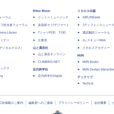
Rittor Music
イカロス出版
dフォーラム
リットーミュージック
AIRLINEweb
ップ担当者フォーラム
楽器探そう!デジマート
Jディフェンスニュー
ness Library
TシャツPOD T-OD
通訳翻訳ジャーナル
セミナー
立東舎
JレスキューWeb
 X（デジタルクロス）
山と溪谷社
イカロスアカデミー
山と溪谷オンライン
MdN
CLIMBING-NET
MdN Books
ブックス
近代科学社
MdN Design Interactiv
ing
近代科学社Digital
テックリブ
TechLib
広告掲載のご案内
編集部へのご連絡
プライバシーポリシー
会社概要