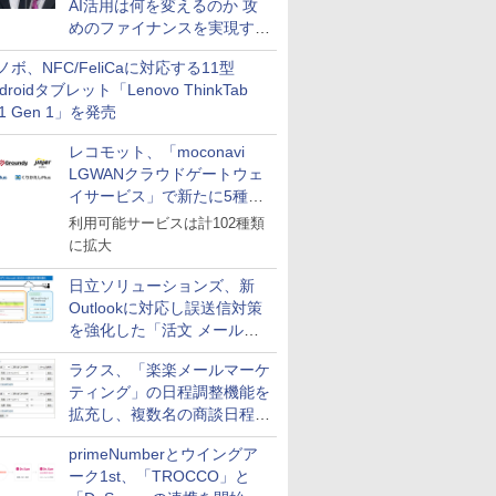
AI活用は何を変えるのか 攻
めのファイナンスを実現する
業務設計とマインドセット変
ノボ、NFC/FeliCaに対応する11型
革
droidタブレット「Lenovo ThinkTab
11 Gen 1」を発売
レコモット、「moconavi
LGWANクラウドゲートウェ
イサービス」で新たに5種類
のサービスと連携開始
利用可能サービスは計102種類
に拡大
日立ソリューションズ、新
Outlookに対応し誤送信対策
を強化した「活文 メール誤
送信防止アドインサービス」
ラクス、「楽楽メールマーケ
を提供
ティング」の日程調整機能を
拡充し、複数名の商談日程調
整を効率化
primeNumberとウイングア
ーク1st、「TROCCO」と