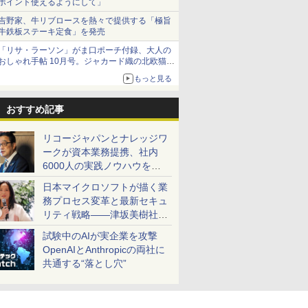
ポイント使えるようにして」
吉野家、牛リブロースを熱々で提供する「極旨
牛鉄板ステーキ定食」を発売
「リサ・ラーソン」がま口ポーチ付録、大人の
おしゃれ手帖 10月号。ジャカード織の北欧猫デ
ザイン
もっと見る
おすすめ記事
リコージャパンとナレッジワ
ークが資本業務提携、社内
6000人の実践ノウハウを生
かした「AI商談記録 for
日本マイクロソフトが描く業
RICOH」を展開へ
務プロセス変革と最新セキュ
リティ戦略――津坂美樹社長
が2027年度戦略を説明
試験中のAIが実企業を攻撃
OpenAIとAnthropicの両社に
共通する“落とし穴”