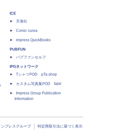
ICE
天海社
ス
Comic curea
impress QuickBooks
PUBFUN
パブファンセルフ
IPGネットワーク
TシャツPOD pTa.shop
カスタム写真集POD fabli
e
Impress Group Publication
Information
インプレスグループ
特定商取引法に基づく表示