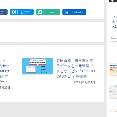
ェア
はてブ
note
LinkedIn
レ
An
X
サイ
寺田倉庫、紙文書と電
約サー
子データを一元管理で
MOサ
きるサービス「CLOUD
約オプ
CABINET」を提供
デート
2022年12月21日
年7月22日