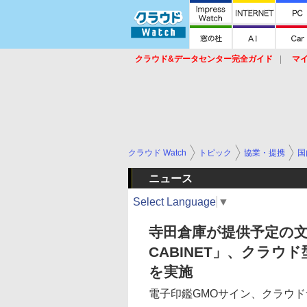
クラウド&データセンター完全ガイド
マ
サービス
セキュリティ
ネットワーク
スイッチ
ルータ
導入事例
イベ
クラウド Watch
トピック
協業・提携
国
ニュース
Select Language
▼
寺田倉庫が提供予定の文
CABINET」、クラ
を実施
電子印鑑GMOサイン、クラウ