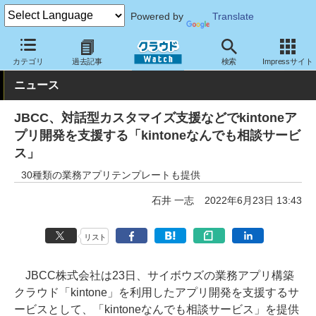
Powered by
Translate
クラウド Watch
サービス・ソフト
サービス
導入支援
カテゴリ
過去記事
検索
Impressサイト
ニュース
JBCC、対話型カスタマイズ支援などでkintoneア
プリ開発を支援する「kintoneなんでも相談サービ
ス」
30種類の業務アプリテンプレートも提供
石井 一志
2022年6月23日 13:43
リスト
JBCC株式会社は23日、サイボウズの業務アプリ構築
クラウド「kintone」を利用したアプリ開発を支援するサ
ービスとして、「kintoneなんでも相談サービス」を提供