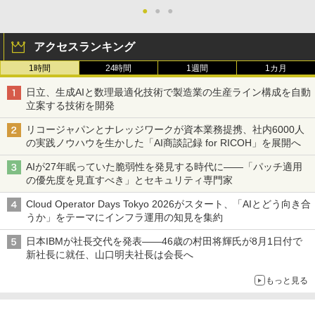
●
●
●
アクセスランキング
1時間
24時間
1週間
1カ月
日立、生成AIと数理最適化技術で製造業の生産ライン構成を自動
立案する技術を開発
リコージャパンとナレッジワークが資本業務提携、社内6000人
の実践ノウハウを生かした「AI商談記録 for RICOH」を展開へ
AIが27年眠っていた脆弱性を発見する時代に――「パッチ適用
の優先度を見直すべき」とセキュリティ専門家
Cloud Operator Days Tokyo 2026がスタート、「AIとどう向き合
うか」をテーマにインフラ運用の知見を集約
日本IBMが社長交代を発表――46歳の村田将輝氏が8月1日付で
新社長に就任、山口明夫社長は会長へ
もっと見る