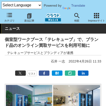
Powered by
Translate
クラウド Watch
サービス・ソフト
サービス
その他
カテゴリ
過去記事
検索
Impressサイト
ニュース
個室型ワークブース「テレキューブ」で、ブラン
ド品のオンライン買取サービスを利用可能に
テレキューブサービスとブランディアが連携
石井 一志
2022年4月26日 11:33
リスト