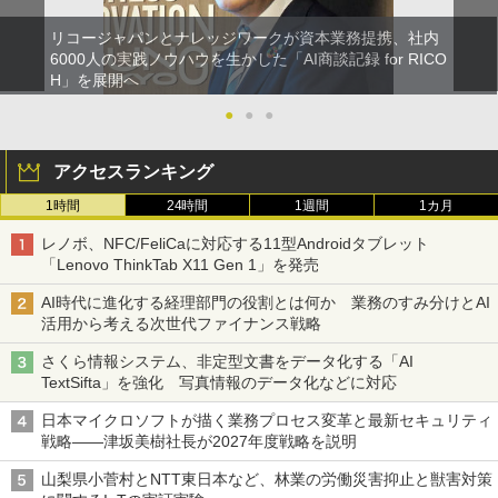
リコージャパンとナレッジワークが資本業務提携、社内
6000人の実践ノウハウを生かした「AI商談記録 for RICO
H」を展開へ
●
●
●
アクセスランキング
1時間
24時間
1週間
1カ月
レノボ、NFC/FeliCaに対応する11型Androidタブレット
「Lenovo ThinkTab X11 Gen 1」を発売
AI時代に進化する経理部門の役割とは何か 業務のすみ分けとAI
活用から考える次世代ファイナンス戦略
さくら情報システム、非定型文書をデータ化する「AI
TextSifta」を強化 写真情報のデータ化などに対応
日本マイクロソフトが描く業務プロセス変革と最新セキュリティ
戦略――津坂美樹社長が2027年度戦略を説明
山梨県小菅村とNTT東日本など、林業の労働災害抑止と獣害対策