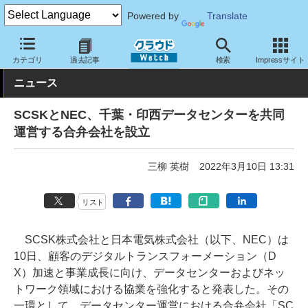
Powered by
Translate
クラウド Watch
トピック
協業・提携
カテゴリ
過去記事
検索
Impressサイト
ニュース
SCSKとNEC、千葉・印西データセンターを共同
運営する合弁会社を設立
三柳 英樹
2022年3月10日 13:31
リスト
SCSK株式会社と日本電気株式会社（以下、NEC）は
10日、顧客のデジタルトランスフォーメーション（D
X）加速と事業成長に向け、データセンターおよびネッ
トワーク領域における協業を強化すると発表した。その
一環として、データセンター運営における合弁会社「SC