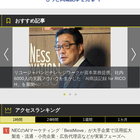
おすすめ記事
リコージャパンとナレッジワークが資本業務提携、社内
6000人の実践ノウハウを生かした「AI商談記録 for RICO
H」を展開へ
●
●
●
アクセスランキング
1時間
24時間
1週間
1カ月
NECのAIマーケティング「BestMove」が大手企業で活用拡大
製造・流通・小売企業・広告代理店などが実装フェーズへ