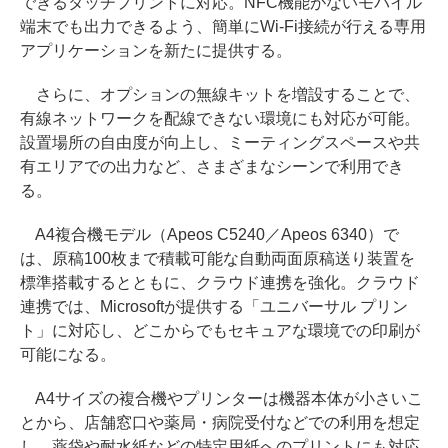
できるタッチプリントに対応。NFC機能がないモバイル
端末でも出力できるよう、簡単にWi-Fi接続が行える専用
アプリケーションを新たに提供する。
さらに、オプションの無線キットを増設することで、
有線ネットワークを配線できない環境にも対応が可能。
設置場所の自由度が向上し、ミーティングスペースや共
有エリアでの出力など、さまざまなシーンで利用でき
る。
A4複合機モデル（Apeos C5240／Apeos 6340）で
は、原稿100枚まで積載可能な自動両面原稿送り装置を
標準搭載するとともに、クラウド連携を強化。クラウド
連携では、Microsoftが提供する「ユニバーサル プリン
ト」に対応し、どこからでもセキュアな環境での印刷が
可能になる。
A4サイズの複合機やプリンターは機器本体が小さいこ
とから、店舗窓口や薬局・病院受付などでの利用を想定
し、薬袋や耐水紙などの特定用紙へのプリントにも対応