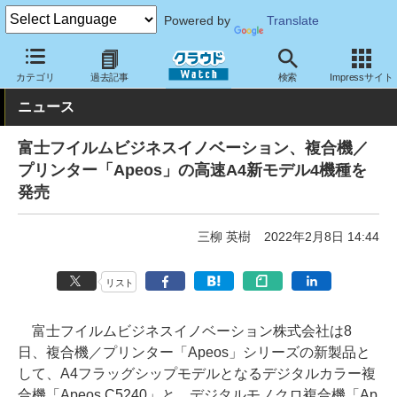
Powered by
Translate
クラウド Watch
ハード・インフラ
ハードウェア
周辺機器
カテゴリ
過去記事
検索
Impressサイト
ニュース
富士フイルムビジネスイノベーション、複合機／
プリンター「Apeos」の高速A4新モデル4機種を
発売
三柳 英樹
2022年2月8日 14:44
リスト
富士フイルムビジネスイノベーション株式会社は8
日、複合機／プリンター「Apeos」シリーズの新製品と
して、A4フラッグシップモデルとなるデジタルカラー複
合機「Apeos C5240」と、デジタルモノクロ複合機「Ap