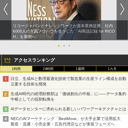
リコージャパンとナレッジワークが資本業務提携、社内
6000人の実践ノウハウを生かした「AI商談記録 for RICO
H」を展開へ
●
●
●
アクセスランキング
1時間
24時間
1週間
1カ月
日立、生成AIと数理最適化技術で製造業の生産ライン構成を自動
立案する技術を開発
生成AI時代の経理財務部は「価値創出の中核」に――データ集約
中枢としての役割転換を
AIデータセンターに求められる新しいパワーアーキテクチャとは
NECのAIマーケティング「BestMove」が大手企業で活用拡大
製造・流通・小売企業・広告代理店などが実装フェーズへ