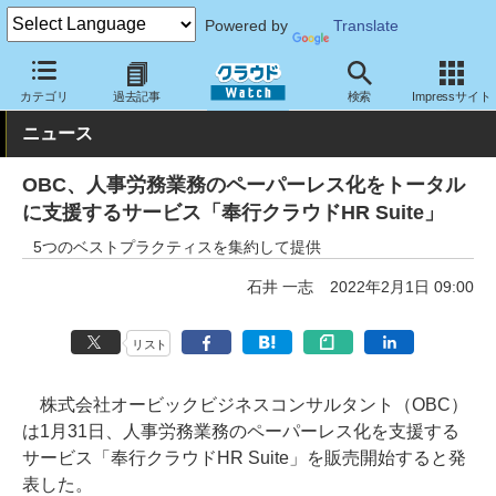
Powered by
Translate
クラウド Watch
サービス・ソフト
サービス
基幹業務
カテゴリ
過去記事
検索
Impressサイト
ニュース
OBC、人事労務業務のペーパーレス化をトータル
に支援するサービス「奉行クラウドHR Suite」
5つのベストプラクティスを集約して提供
石井 一志
2022年2月1日 09:00
リスト
株式会社オービックビジネスコンサルタント（OBC）
は1月31日、人事労務業務のペーパーレス化を支援する
サービス「奉行クラウドHR Suite」を販売開始すると発
表した。