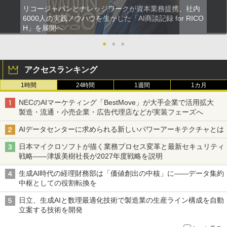
リコージャパンとナレッジワークが資本業務提携、社内
6000人の実践ノウハウを生かした「AI商談記録 for RICO
H」を展開へ
●
●
●
アクセスランキング
1時間
24時間
1週間
1カ月
NECのAIマーケティング「BestMove」が大手企業で活用拡大
製造・流通・小売企業・広告代理店などが実装フェーズへ
AIデータセンターに求められる新しいパワーアーキテクチャとは
日本マイクロソフトが描く業務プロセス変革と最新セキュリティ
戦略――津坂美樹社長が2027年度戦略を説明
生成AI時代の経理財務部は「価値創出の中核」に――データ集約
中枢としての役割転換を
日立、生成AIと数理最適化技術で製造業の生産ライン構成を自動
立案する技術を開発