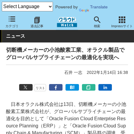
Powered by
Translate
クラウド Watch
トピック
導入事例
クラウド
カテゴリ
過去記事
検索
Impressサイト
ニュース
切断機メーカーの小池酸素工業、オラクル製品で
グローバルサプライチェーンの最適化を実現へ
石井 一志
2022年1月14日 16:38
リスト
日本オラクル株式会社は13日、切断機メーカーの小池
酸素工業株式会社が、グローバルサプライチェーンの最
適化を目的として「Oracle Fusion Cloud Enterprise Res
ource Planning（ERP）」と「Oracle Fusion Cloud Sup
ply Chain & Manufacturing（SCM）」製品群の調達、受