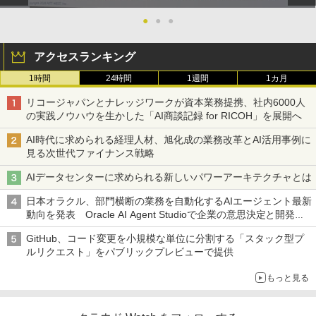
●
●
●
アクセスランキング
1時間
24時間
1週間
1カ月
リコージャパンとナレッジワークが資本業務提携、社内6000人
の実践ノウハウを生かした「AI商談記録 for RICOH」を展開へ
AI時代に求められる経理人材、旭化成の業務改革とAI活用事例に
見る次世代ファイナンス戦略
AIデータセンターに求められる新しいパワーアーキテクチャとは
日本オラクル、部門横断の業務を自動化するAIエージェント最新
動向を発表 Oracle AI Agent Studioで企業の意思決定と開発を
加速
GitHub、コード変更を小規模な単位に分割する「スタック型プ
ルリクエスト」をパブリックプレビューで提供
もっと見る