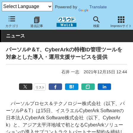
Powered by
Translate
クラウド Watch
サービス・ソフト
サービス
導入支援
カテゴリ
過去記事
検索
Impressサイト
ニュース
パーソルP＆T、CyberArkの特権ID管理ツールを
対象とした導入・運用支援サービスを提供
石井 一志
2021年12月15日 12:44
リスト
パーソルプロセス＆テクノロジー株式会社（以下、パ
ーソルP＆T）は15日、イスラエルCyberArk Softwareの
日本法人CyberArk Software株式会社（以下、CyberAr
k）と、アジア太平洋地域で初となるCyberArkソリュー
ションの導入サブコントラクトパートナー契約を締結し