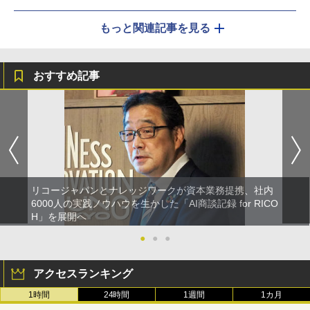
もっと関連記事を見る
おすすめ記事
リコージャパンとナレッジワークが資本業務提携、社内
6000人の実践ノウハウを生かした「AI商談記録 for RICO
H」を展開へ
●
●
●
アクセスランキング
1時間
24時間
1週間
1カ月