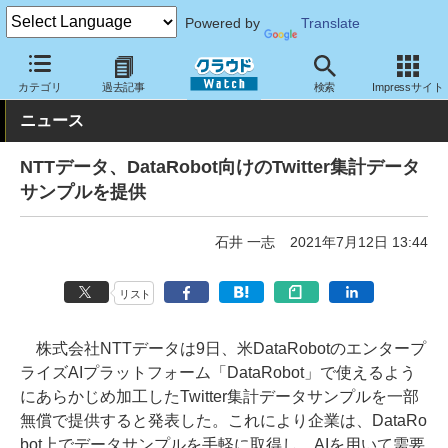
Powered by
Translate
クラウド Watch
サービス・ソフト
ソフトウェア
その他
カテゴリ
過去記事
検索
Impressサイト
ニュース
NTTデータ、DataRobot向けのTwitter集計データ
サンプルを提供
石井 一志
2021年7月12日 13:44
リスト
株式会社NTTデータは9日、米DataRobotのエンタープ
ライズAIプラットフォーム「DataRobot」で使えるよう
にあらかじめ加工したTwitter集計データサンプルを一部
無償で提供すると発表した。これにより企業は、DataRo
bot上でデータサンプルを手軽に取得し、AIを用いて需要