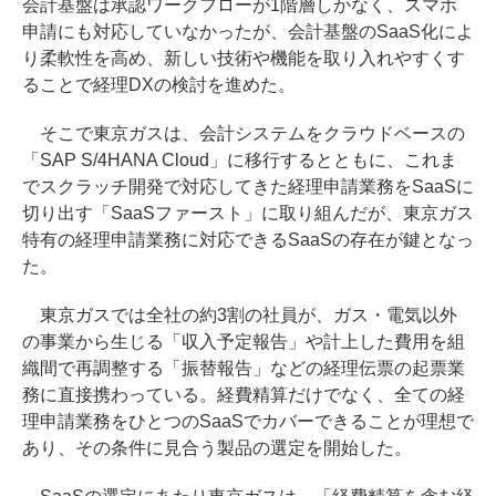
会計基盤は承認ワークフローが1階層しかなく、スマホ
申請にも対応していなかったが、会計基盤のSaaS化によ
り柔軟性を高め、新しい技術や機能を取り入れやすくす
ることで経理DXの検討を進めた。
そこで東京ガスは、会計システムをクラウドベースの
「SAP S/4HANA Cloud」に移行するとともに、これま
でスクラッチ開発で対応してきた経理申請業務をSaaSに
切り出す「SaaSファースト」に取り組んだが、東京ガス
特有の経理申請業務に対応できるSaaSの存在が鍵となっ
た。
東京ガスでは全社の約3割の社員が、ガス・電気以外
の事業から生じる「収入予定報告」や計上した費用を組
織間で再調整する「振替報告」などの経理伝票の起票業
務に直接携わっている。経費精算だけでなく、全ての経
理申請業務をひとつのSaaSでカバーできることが理想で
あり、その条件に見合う製品の選定を開始した。