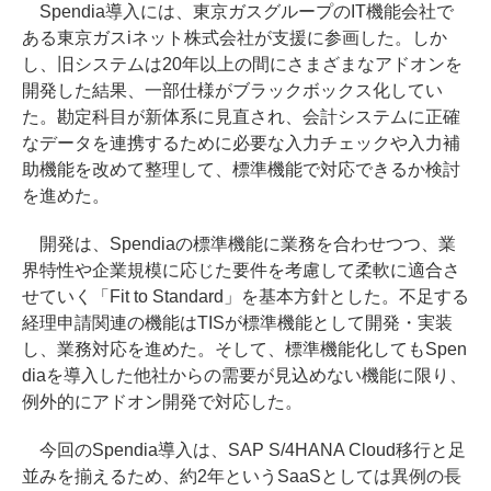
Spendia導入には、東京ガスグループのIT機能会社で
ある東京ガスiネット株式会社が支援に参画した。しか
し、旧システムは20年以上の間にさまざまなアドオンを
開発した結果、一部仕様がブラックボックス化してい
た。勘定科目が新体系に見直され、会計システムに正確
なデータを連携するために必要な入力チェックや入力補
助機能を改めて整理して、標準機能で対応できるか検討
を進めた。
開発は、Spendiaの標準機能に業務を合わせつつ、業
界特性や企業規模に応じた要件を考慮して柔軟に適合さ
せていく「Fit to Standard」を基本方針とした。不足する
経理申請関連の機能はTISが標準機能として開発・実装
し、業務対応を進めた。そして、標準機能化してもSpen
diaを導入した他社からの需要が見込めない機能に限り、
例外的にアドオン開発で対応した。
今回のSpendia導入は、SAP S/4HANA Cloud移行と足
並みを揃えるため、約2年というSaaSとしては異例の長