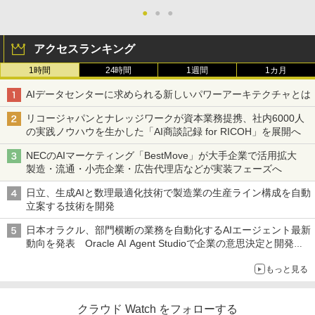
●
●
●
アクセスランキング
1時間
24時間
1週間
1カ月
AIデータセンターに求められる新しいパワーアーキテクチャとは
リコージャパンとナレッジワークが資本業務提携、社内6000人
の実践ノウハウを生かした「AI商談記録 for RICOH」を展開へ
NECのAIマーケティング「BestMove」が大手企業で活用拡大
製造・流通・小売企業・広告代理店などが実装フェーズへ
日立、生成AIと数理最適化技術で製造業の生産ライン構成を自動
立案する技術を開発
日本オラクル、部門横断の業務を自動化するAIエージェント最新
動向を発表 Oracle AI Agent Studioで企業の意思決定と開発を
加速
もっと見る
クラウド Watch をフォローする