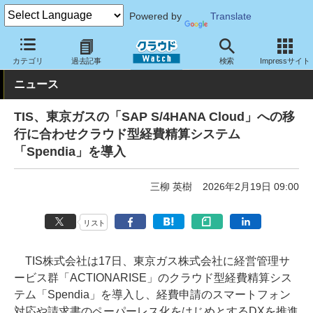
Powered by
Translate
クラウド Watch
トピック
導入事例
カテゴリ
過去記事
検索
Impressサイト
ニュース
TIS、東京ガスの「SAP S/4HANA Cloud」への移
行に合わせクラウド型経費精算システム
「Spendia」を導入
三柳 英樹
2026年2月19日 09:00
リスト
TIS株式会社は17日、東京ガス株式会社に経営管理サ
ービス群「ACTIONARISE」のクラウド型経費精算シス
テム「Spendia」を導入し、経費申請のスマートフォン
対応や請求書のペーパーレス化をはじめとするDXを推進