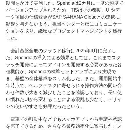
期間をかけて実施した。Spendiaは2カ月に一度の頻度で
バージョンアップされるため、TISはその都度、UIやデ
ータ項目の仕様変更がSAP S/4HANA Cloudとの連携に
影響を与えないよう、担当ベンダーと密にコミュニケー
ションを取り、緻密なプロジェクトマネジメントを遂行
した。
会計基盤全般のクラウド移行は2025年4月に完了し
た。Spendiaの導入による効果としては、これまでスク
ラッチ開発によってアドオンを開発する必要があった各
種機能が、Spendiaの標準セットアップにより実現で
き、基盤の全体構成をスリム化した。また、運用開始半
年時点で、ヘルプデスクに寄せられる操作方法の問い合
わせ件数が大きく減少したことを確認しており、長年使
い慣れたUIから変わることによる混乱も少なく、デザイ
ンの使いやすさも好評だったという。
電車での移動中などでもスマホアプリから申請や承認
を完了できるため、さらなる業務効率化に寄与した。ス