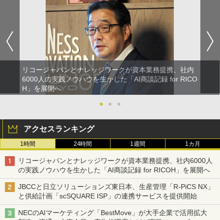
リコージャパンとナレッジワークが資本業務提携、社内
6000人の実践ノウハウを生かした「AI商談記録 for RICO
H」を展開へ
●
●
●
アクセスランキング
1時間
24時間
1週間
1カ月
リコージャパンとナレッジワークが資本業務提携、社内6000人
の実践ノウハウを生かした「AI商談記録 for RICOH」を展開へ
JBCCと日立ソリューションズ東日本、生産管理「R-PiCS NX」
と供給計画「scSQUARE ISP」の連携サービスを提供開始
NECのAIマーケティング「BestMove」が大手企業で活用拡大