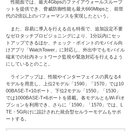
性能面では、最大4Gbpsのファイアウォールスループ
ットを提供でき、脅威防御性能も最大660Mbpsと、前世
代の2倍以上のパフォーマンスを実現したという。
また、容易に導入を行える点も特長で、追加設定不要
なゼロタッチプロビジョニングにより、1分以内にセッ
トアップできるほか、チェック・ポイントのモバイル向
けアプリ「WatchTower」に対応し、外出中でもモバイル
端末での社内ネットワーク監視や緊急対応を行えるよう
にしているとのこと。
ラインアップは、性能やインターフェイスの異なる4
モデルを用意し、上位2モデル「1590」「1570」では10
00BASE-T×10ポート、下位2モデル「1550」「1530」
では1000BASE-T×6ポートを搭載。各モデルともWi-Fiオ
プションを利用でき、さらに「1590」「1570」では、L
TE・5G向けに設計された統合型セルラーモデムもサポ
ートする。