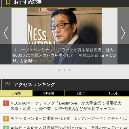
おすすめ記事
リコージャパンとナレッジワークが資本業務提携、社内
6000人の実践ノウハウを生かした「AI商談記録 for RICO
H」を展開へ
●
●
●
アクセスランキング
1時間
24時間
1週間
1カ月
NECのAIマーケティング「BestMove」が大手企業で活用拡大
製造・流通・小売企業・広告代理店などが実装フェーズへ
AIデータセンターに求められる新しいパワーアーキテクチャとは
AI時代に進化する経理部門の役割とは何か 業務のすみ分けとAI