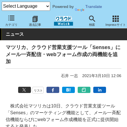
Powered by
Translate
クラウド Watch
サービス・ソフト
サービス
CRM・マーケテ
カテゴリ
過去記事
検索
Impressサイト
ニュース
マツリカ、クラウド営業支援ツール「Senses」に
メール一斉配信・webフォーム作成の両機能を追
加
石井 一志
2021年3月10日 12:06
リスト
株式会社マツリカは10日、クラウド営業支援ツール
「Senses」のマーケティング機能として、メール一斉配
信機能ならびにwebフォーム作成機能を正式に提供開始
すると発表した。