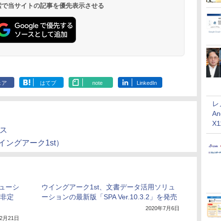
 検索で当サイトの記事を優先表示させる
ェア
はてブ
note
LinkedIn
レ
An
X
ース
ウイングアーク1st）
ューシ
ウイングアーク1st、文書データ活用ソリュ
 非定
ーションの最新版「SPA Ver.10.3.2」を発売
2020年7月6日
12月21日