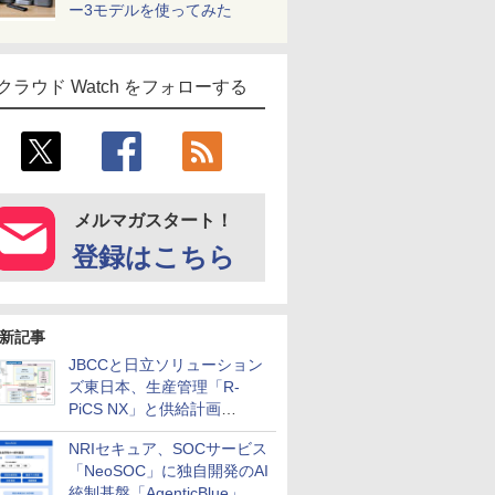
ー3モデルを使ってみた
クラウド Watch をフォローする
メルマガスタート！
登録はこちら
新記事
JBCCと日立ソリューション
ズ東日本、生産管理「R-
PiCS NX」と供給計画
「scSQUARE ISP」の連携サ
NRIセキュア、SOCサービス
ービスを提供開始
「NeoSOC」に独自開発のAI
統制基盤「AgenticBlue」を