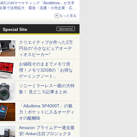
NECのAIマーケティング「BestMove」が大手
企業で活用拡大 製造・流通・小売企業・広告
代理店などが実装フェーズへ
もっと見る
Special Site
クリエイティブが作った2万
円台の“小さなピュアオーデ
ィオスピーカー”
お値段そのままでメモリ倍
増！メモリ32GBの「お得な
ゲーミングノート」
ソニーミラーレス一眼の大特
集！ 見どころ記事まとめ
「A&ultima SP4000T」の魅
力！ポケットに入るオーディ
オの醍醐味
Amazon プライムデー過去最
安! Anker注目プロジェクタ