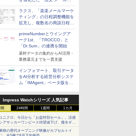
送信防止アドインサービス」
ラクス、「楽楽メールマーケ
を提供
ティング」の日程調整機能を
拡充し、複数名の商談日程調
整を効率化
primeNumberとウイングア
ーク1st、「TROCCO」と
「Dr.Sum」の連携を開始
基幹データの集約からAI活用・
業務還元までを一貫支援
インフォマート、取引データ
をAI分析する経営分析システ
ム「IMAgent」ベータ版を提
供
Impress Watchシリーズ 人気記事
時間
24時間
1週間
1カ月
ユニクロ、今日から「お盆特別セール」。涼感
シアサッカーワンピース待望値下げ、撥水ギア
ショーツは1990円に
東映の歴代オープニング映像がカプセルトイ
に。全5種で8月下旬発売