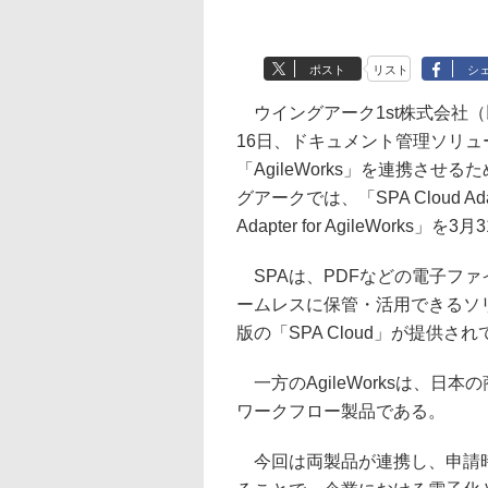
ポスト
リスト
シ
ウイングアーク1st株式会社
16日、ドキュメント管理ソリュ
「AgileWorks」を連携さ
グアークでは、「SPA Cloud Adap
Adapter for AgileWor
SPAは、PDFなどの電子フ
ームレスに保管・活用できるソ
版の「SPA Cloud」が提供さ
一方のAgileWorksは、
ワークフロー製品である。
今回は両製品が連携し、申請時