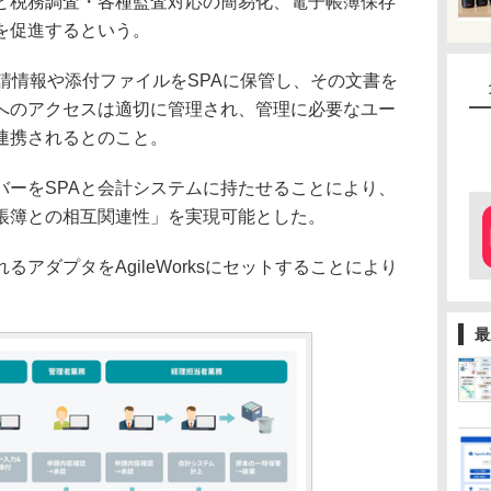
と税務調査・各種監査対応の簡易化、電子帳簿保存
を促進するという。
の申請情報や添付ファイルをSPAに保管し、その文書を
へのアクセスは適切に管理され、管理に必要なユー
連携されるとのこと。
ーをSPAと会計システムに持たせることにより、
帳簿との相互関連性」を実現可能とした。
アダプタをAgileWorksにセットすることにより
最