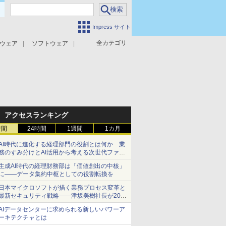
Impress サイト
全カテゴリ
ウェア
ソフトウェア
攻撃対策
マルウェア対策
アクセスランキング
時間
24時間
1週間
1カ月
AI時代に進化する経理部門の役割とは何か 業
務のすみ分けとAI活用から考える次世代ファイ
ナンス戦略
生成AI時代の経理財務部は「価値創出の中核」
に――データ集約中枢としての役割転換を
日本マイクロソフトが描く業務プロセス変革と
最新セキュリティ戦略――津坂美樹社長が2027
年度戦略を説明
AIデータセンターに求められる新しいパワーア
ーキテクチャとは