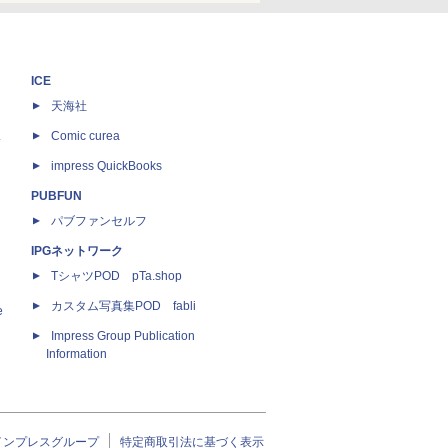
ICE
天海社
ス
Comic curea
impress QuickBooks
PUBFUN
パブファンセルフ
IPGネットワーク
TシャツPOD pTa.shop
カスタム写真集POD fabli
e
Impress Group Publication
Information
インプレスグループ
特定商取引法に基づく表示