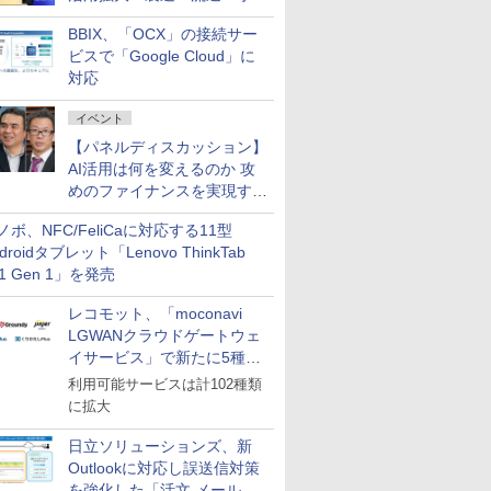
企業・広告代理店などが実装
BBIX、「OCX」の接続サー
フェーズへ
ビスで「Google Cloud」に
対応
イベント
【パネルディスカッション】
AI活用は何を変えるのか 攻
めのファイナンスを実現する
業務設計とマインドセット変
ノボ、NFC/FeliCaに対応する11型
革
droidタブレット「Lenovo ThinkTab
11 Gen 1」を発売
レコモット、「moconavi
LGWANクラウドゲートウェ
イサービス」で新たに5種類
のサービスと連携開始
利用可能サービスは計102種類
に拡大
日立ソリューションズ、新
Outlookに対応し誤送信対策
を強化した「活文 メール誤