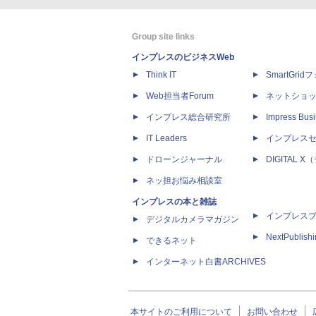
Group site links
インプレスのビジネスWeb
Think IT
SmartGri
Web担当者Forum
ネットショ
インプレス総合研究所
Impress Busi
IT Leaders
インプレス
ドローンジャーナル
DIGITAL
ネッ担お悩み相談室
インプレスの本と雑誌
インプレス
デジタルカメラマガジン
NextPublish
できるネット
インターネット白書ARCHIVES
本サイトのご利用について
お問い合わせ