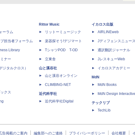
Rittor Music
イカロス出版
dフォーラム
リットーミュージック
AIRLINEweb
ップ担当者フォーラム
楽器探そう!デジマート
Jディフェンスニュー
ness Library
TシャツPOD T-OD
通訳翻訳ジャーナル
セミナー
立東舎
JレスキューWeb
 X（デジタルクロス）
山と溪谷社
イカロスアカデミー
山と溪谷オンライン
MdN
CLIMBING-NET
MdN Books
ブックス
近代科学社
MdN Design Interactiv
ing
近代科学社Digital
テックリブ
TechLib
広告掲載のご案内
編集部へのご連絡
プライバシーポリシー
会社概要