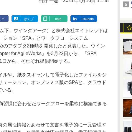
石井 一志
2021年2月16日 11:48
ェア
はてブ
note
LinkedIn
（以下、ウイングアーク）と株式会社エイトレッドは
ーション「SPA」とワークフローシステム
せるためのアダプタ2種類を開発したと発表した。ウイン
ter for AgileWorks」を3月22日から、「SPA
ks」を3月31日から、それぞれ提供開始する。
ァイルや、紙をスキャンして電子化したファイルをシ
リューション。オンプレミス版のSPAと、クラウド
れている。
日本の商習慣に合わせたワークフローを柔軟に構築できる
の属性情報とあわせて文書を電子的に一元管理す