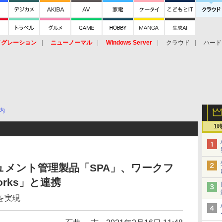
イグレーション
ニューノーマル
Windows Server
クラウド
ハード
トピック
ストレージ（HW）
オープンソース
SaaS
標的型
ント
内
1
メント管理製品「SPA」、ワークフ
orks」と連携
を実現