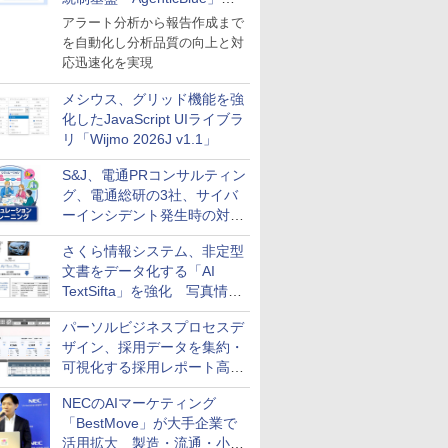
導入
アラート分析から報告作成まで
を自動化し分析品質の向上と対
応迅速化を実現
メシウス、グリッド機能を強
化したJavaScript UIライブラ
リ「Wijmo 2026J v1.1」
S&J、電通PRコンサルティン
グ、電通総研の3社、サイバ
ーインシデント発生時の対応
と危機管理広報を一体的に訓
さくら情報システム、非定型
練するプログラムを提供
文書をデータ化する「AI
TextSifta」を強化 写真情報
のデータ化などに対応
パーソルビジネスプロセスデ
ザイン、採用データを集約・
可視化する採用レポート高速
化サービスを提供
NECのAIマーケティング
「BestMove」が大手企業で
活用拡大 製造・流通・小売