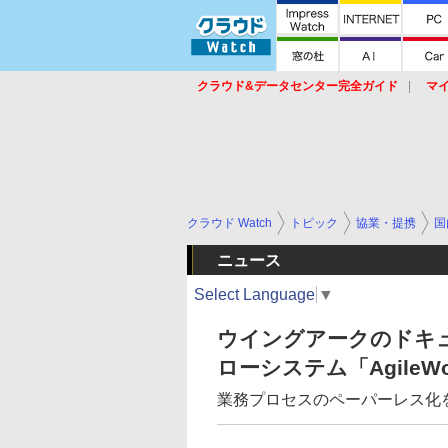
クラウド&データセンター完全ガイド
マ
サービス
セキュリティ
ネットワーク
スイッチ
ルータ
導入事例
イベ
クラウド Watch
トピック
協業・提携
国
ニュース
Select Language
▼
ウイングアークのドキュ
ローシステム「AgileW
業務プロセスのペーパーレス化