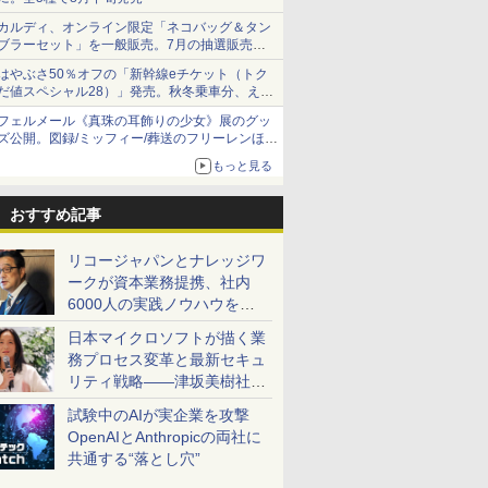
カルディ、オンライン限定「ネコバッグ＆タン
ブラーセット」を一般販売。7月の抽選販売の
当選無効分
はやぶさ50％オフの「新幹線eチケット（トク
だ値スペシャル28）」発売。秋冬乗車分、えき
ねっと限定
フェルメール《真珠の耳飾りの少女》展のグッ
ズ公開。図録/ミッフィー/葬送のフリーレンほ
か、注目ブランドコラボが実現
もっと見る
おすすめ記事
リコージャパンとナレッジワ
ークが資本業務提携、社内
6000人の実践ノウハウを生
かした「AI商談記録 for
日本マイクロソフトが描く業
RICOH」を展開へ
務プロセス変革と最新セキュ
リティ戦略――津坂美樹社長
が2027年度戦略を説明
試験中のAIが実企業を攻撃
OpenAIとAnthropicの両社に
共通する“落とし穴”