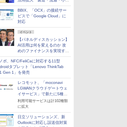
活用拡大 製造・流通・小売
企業・広告代理店などが実装
BBIX、「OCX」の接続サー
フェーズへ
ビスで「Google Cloud」に
対応
イベント
【パネルディスカッション】
AI活用は何を変えるのか 攻
めのファイナンスを実現する
業務設計とマインドセット変
ノボ、NFC/FeliCaに対応する11型
革
droidタブレット「Lenovo ThinkTab
11 Gen 1」を発売
レコモット、「moconavi
LGWANクラウドゲートウェ
イサービス」で新たに5種類
のサービスと連携開始
利用可能サービスは計102種類
に拡大
日立ソリューションズ、新
Outlookに対応し誤送信対策