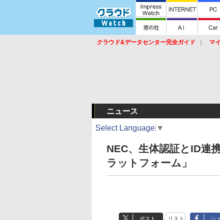
クラウド&データセンター完全ガイド
マ
サービス
セキュリティ
ネットワーク
スイッチ
ルータ
導入事例
イベ
ニュース
Select Language
▼
NEC、生体認証とID連携の
ラットフォーム」
ポスト
リスト
シ