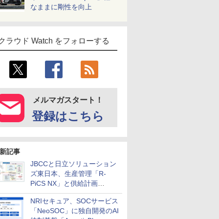
なままに剛性を向上
クラウド Watch をフォローする
メルマガスタート！
登録はこちら
新記事
JBCCと日立ソリューション
ズ東日本、生産管理「R-
PiCS NX」と供給計画
「scSQUARE ISP」の連携サ
NRIセキュア、SOCサービス
ービスを提供開始
「NeoSOC」に独自開発のAI