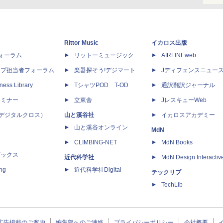
Rittor Music
イカロス出版
dフォーラム
リットーミュージック
AIRLINEweb
ップ担当者フォーラム
楽器探そう!デジマート
Jディフェンスニュー
ness Library
TシャツPOD T-OD
通訳翻訳ジャーナル
セミナー
立東舎
JレスキューWeb
 X（デジタルクロス）
山と溪谷社
イカロスアカデミー
山と溪谷オンライン
MdN
CLIMBING-NET
MdN Books
ブックス
近代科学社
MdN Design Interactiv
ing
近代科学社Digital
テックリブ
TechLib
広告掲載のご案内
編集部へのご連絡
プライバシーポリシー
会社概要