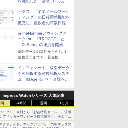
を強化した「活文 メール誤
送信防止アドインサービス」
ラクス、「楽楽メールマーケ
を提供
ティング」の日程調整機能を
拡充し、複数名の商談日程調
整を効率化
primeNumberとウイングア
ーク1st、「TROCCO」と
「Dr.Sum」の連携を開始
基幹データの集約からAI活用・
業務還元までを一貫支援
インフォマート、取引データ
をAI分析する経営分析システ
ム「IMAgent」ベータ版を提
供
Impress Watchシリーズ 人気記事
時間
24時間
1週間
1カ月
ユニクロ、今日から「お盆特別セール」。涼感
シアサッカーワンピース待望値下げ、撥水ギア
ショーツは1990円に
マクドナルド、マックデリバリーの朝マックの