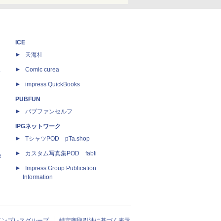
ICE
天海社
ス
Comic curea
impress QuickBooks
PUBFUN
パブファンセルフ
IPGネットワーク
TシャツPOD pTa.shop
カスタム写真集POD fabli
e
Impress Group Publication
Information
インプレスグループ
特定商取引法に基づく表示