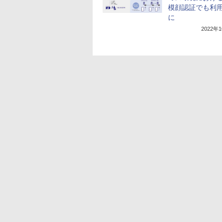
模顔認証でも利
に
2022年