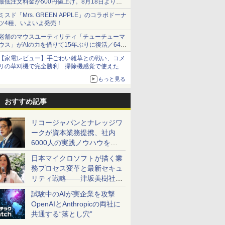
最低注文料金が500円値上げ。8月18日より
1,500円から受付
ミスド「Mrs. GREEN APPLE」のコラボドーナ
ツ4種、いよいよ発売！
老舗のマウスユーティリティ「チューチューマ
ウス」がAIの力を借りて15年ぶりに復活／64bit
化、Windows 10/11、「Chrome」も走り回
【家電レビュー】手ごわい雑草との戦い、コメ
る。復活記念で2026年末まで500円
リの草刈機で完全勝利 掃除機感覚で使えた
もっと見る
おすすめ記事
リコージャパンとナレッジワ
ークが資本業務提携、社内
6000人の実践ノウハウを生
かした「AI商談記録 for
日本マイクロソフトが描く業
RICOH」を展開へ
務プロセス変革と最新セキュ
リティ戦略――津坂美樹社長
が2027年度戦略を説明
試験中のAIが実企業を攻撃
OpenAIとAnthropicの両社に
共通する“落とし穴”