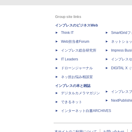
Group site links
インプレスのビジネスWeb
Think IT
SmartGri
Web担当者Forum
ネットショ
インプレス総合研究所
Impress Busi
IT Leaders
インプレス
ドローンジャーナル
DIGITAL
ネッ担お悩み相談室
インプレスの本と雑誌
インプレス
デジタルカメラマガジン
NextPublish
できるネット
インターネット白書ARCHIVES
本サイトのご利用について
お問い合わせ