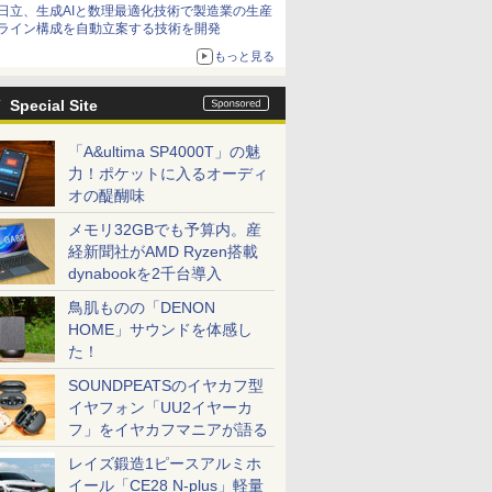
日立、生成AIと数理最適化技術で製造業の生産
ライン構成を自動立案する技術を開発
もっと見る
Special Site
「A&ultima SP4000T」の魅
力！ポケットに入るオーディ
オの醍醐味
メモリ32GBでも予算内。産
経新聞社がAMD Ryzen搭載
dynabookを2千台導入
鳥肌ものの「DENON
HOME」サウンドを体感し
た！
SOUNDPEATSのイヤカフ型
イヤフォン「UU2イヤーカ
フ」をイヤカフマニアが語る
レイズ鍛造1ピースアルミホ
イール「CE28 N-plus」軽量