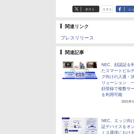
ポスト
リスト
シ
関連リンク
プレスリリース
関連記事
NEC、顔認証を
たスマートビル
グ向けの入退・
リューション 
顔登録で複数サ
を利用可能
2021年
NEC、エッジ向
証デバイスをオ
ミス環境におけ