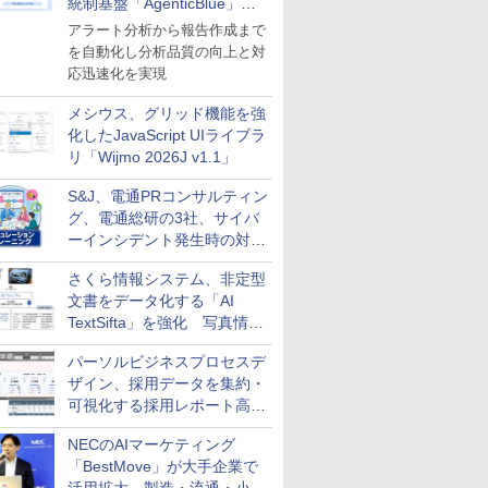
統制基盤「AgenticBlue」を
導入
アラート分析から報告作成まで
を自動化し分析品質の向上と対
応迅速化を実現
メシウス、グリッド機能を強
化したJavaScript UIライブラ
リ「Wijmo 2026J v1.1」
S&J、電通PRコンサルティン
グ、電通総研の3社、サイバ
ーインシデント発生時の対応
と危機管理広報を一体的に訓
さくら情報システム、非定型
練するプログラムを提供
文書をデータ化する「AI
TextSifta」を強化 写真情報
のデータ化などに対応
パーソルビジネスプロセスデ
ザイン、採用データを集約・
可視化する採用レポート高速
化サービスを提供
NECのAIマーケティング
「BestMove」が大手企業で