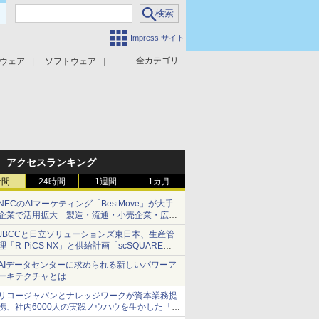
Impress サイト
全カテゴリ
ウェア
ソフトウェア
攻撃対策
マルウェア対策
アクセスランキング
時間
24時間
1週間
1カ月
NECのAIマーケティング「BestMove」が大手
企業で活用拡大 製造・流通・小売企業・広告
代理店などが実装フェーズへ
JBCCと日立ソリューションズ東日本、生産管
理「R-PiCS NX」と供給計画「scSQUARE
ISP」の連携サービスを提供開始
AIデータセンターに求められる新しいパワーア
ーキテクチャとは
リコージャパンとナレッジワークが資本業務提
携、社内6000人の実践ノウハウを生かした「AI
商談記録 for RICOH」を展開へ