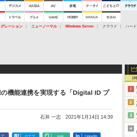
イグレーション
ニューノーマル
Windows Server
クラウド
ハード
トピック
ストレージ（HW）
オープンソース
SaaS
標的型
ント
1
機能連携を実現する「Digital ID プ
石井 一志
2021年1月14日 14:39
ェア
はてブ
note
LinkedIn