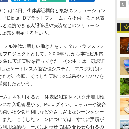
C）は14日、生体認証機能と複数のソリューション
Digital IDプラットフォーム」を提供すると発表
ムと連携できる入退管理や決済などのソリューショ
順次販売を開始するという。
ーマル時代の新しい働き方をデジタルトランスフォ
るプロジェクトとして、2020年7月から本社ビル内
を対象に実証実験を行ってきた。その中では、顔認証
活用したゲートレス入退管理システム、マスク対応レ
きたが、今回、そうした実験での成果やノウハウを
開発したという。
トフォーム」を利用すると、体表温測定やマスク未着用検
レスな入退管理から、PCログイン、ロッカーや複合
の買い物や食堂利用などのさまざまなシーンをシー
。また、こうしたシーンについては、すでに実績が
ら利用企業のニーズにあわせて組み合わせられるの