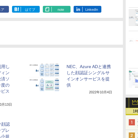
ェア
はてブ
note
LinkedIn
利用し
NEC、Azure ADと連携
ディン
した顔認証シングルサ
決済ソ
インオンサービスを提
一度の
供
ービス
2022年10月4日
10月13日
1
け顔認
ンプレ
る小規