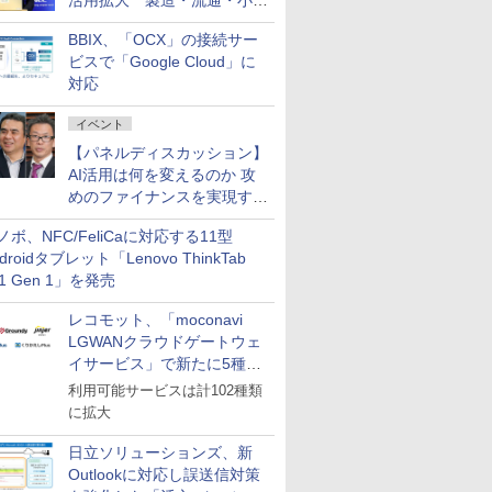
活用拡大 製造・流通・小売
企業・広告代理店などが実装
BBIX、「OCX」の接続サー
フェーズへ
ビスで「Google Cloud」に
対応
イベント
【パネルディスカッション】
AI活用は何を変えるのか 攻
めのファイナンスを実現する
業務設計とマインドセット変
ノボ、NFC/FeliCaに対応する11型
革
droidタブレット「Lenovo ThinkTab
11 Gen 1」を発売
レコモット、「moconavi
LGWANクラウドゲートウェ
イサービス」で新たに5種類
のサービスと連携開始
利用可能サービスは計102種類
に拡大
日立ソリューションズ、新
Outlookに対応し誤送信対策