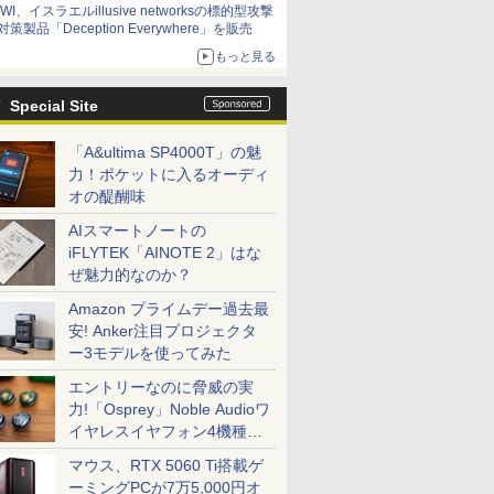
IWI、イスラエルillusive networksの標的型攻撃
対策製品「Deception Everywhere」を販売
もっと見る
Special Site
「A&ultima SP4000T」の魅
力！ポケットに入るオーディ
オの醍醐味
AIスマートノートの
iFLYTEK「AINOTE 2」はな
ぜ魅力的なのか？
Amazon プライムデー過去最
安! Anker注目プロジェクタ
ー3モデルを使ってみた
エントリーなのに脅威の実
力!「Osprey」Noble Audioワ
イヤレスイヤフォン4機種を
一気に聴く
マウス、RTX 5060 Ti搭載ゲ
ーミングPCが7万5,000円オ