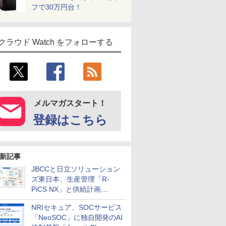
フで30万円台！
クラウド Watch をフォローする
メルマガスタート！
登録はこちら
新記事
JBCCと日立ソリューション
ズ東日本、生産管理「R-
PiCS NX」と供給計画
「scSQUARE ISP」の連携サ
NRIセキュア、SOCサービス
ービスを提供開始
「NeoSOC」に独自開発のAI