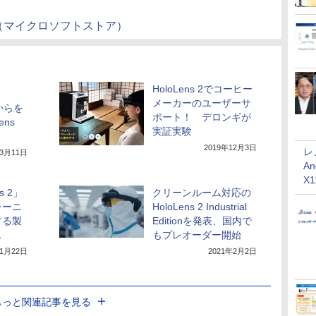
dition（マイクロソフトストア）
HoloLens 2でコーヒー
メーカーのユーザーサ
れからを
ポート！ デロンギが
ens
実証実験
2019年12月3日
レ
年3月11日
An
X
s 2」
クリーンルーム対応の
レーニ
HoloLens 2 Industrial
する製
Editionを発表、国内で
ス
もプレオーダー開始
年1月22日
2021年2月2日
もっと関連記事を見る