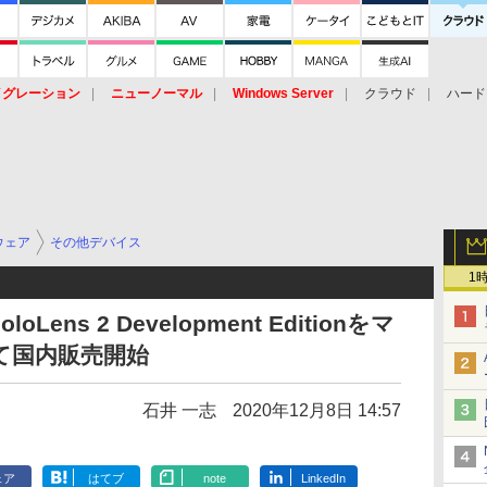
イグレーション
ニューノーマル
Windows Server
クラウド
ハード
トピック
ストレージ（HW）
オープンソース
SaaS
標的型
ント
ウェア
その他デバイス
1
ns 2 Development Editionをマ
て国内販売開始
石井 一志
2020年12月8日 14:57
ェア
はてブ
note
LinkedIn