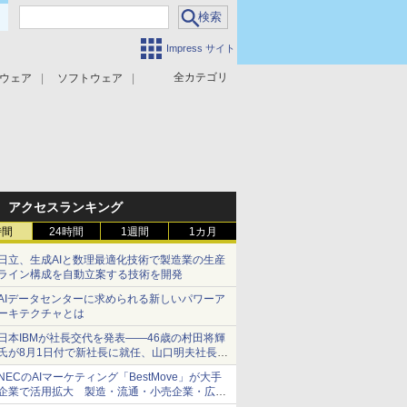
Impress サイト
全カテゴリ
ウェア
ソフトウェア
攻撃対策
マルウェア対策
アクセスランキング
時間
24時間
1週間
1カ月
日立、生成AIと数理最適化技術で製造業の生産
ライン構成を自動立案する技術を開発
AIデータセンターに求められる新しいパワーア
ーキテクチャとは
日本IBMが社長交代を発表――46歳の村田将輝
氏が8月1日付で新社長に就任、山口明夫社長は
会長へ
NECのAIマーケティング「BestMove」が大手
企業で活用拡大 製造・流通・小売企業・広告
代理店などが実装フェーズへ