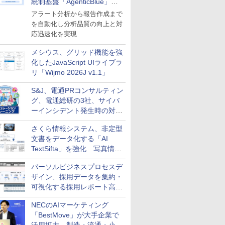
統制基盤「AgenticBlue」を
導入
アラート分析から報告作成まで
を自動化し分析品質の向上と対
応迅速化を実現
メシウス、グリッド機能を強
化したJavaScript UIライブラ
リ「Wijmo 2026J v1.1」
S&J、電通PRコンサルティン
グ、電通総研の3社、サイバ
ーインシデント発生時の対応
と危機管理広報を一体的に訓
さくら情報システム、非定型
練するプログラムを提供
文書をデータ化する「AI
TextSifta」を強化 写真情報
のデータ化などに対応
パーソルビジネスプロセスデ
ザイン、採用データを集約・
可視化する採用レポート高速
化サービスを提供
NECのAIマーケティング
「BestMove」が大手企業で