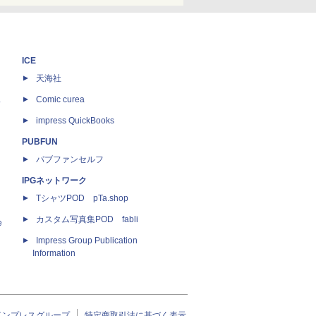
ICE
天海社
ス
Comic curea
impress QuickBooks
PUBFUN
パブファンセルフ
IPGネットワーク
TシャツPOD pTa.shop
カスタム写真集POD fabli
e
Impress Group Publication
Information
インプレスグループ
特定商取引法に基づく表示