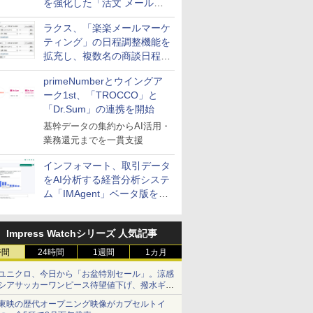
を強化した「活文 メール誤
送信防止アドインサービス」
ラクス、「楽楽メールマーケ
を提供
ティング」の日程調整機能を
拡充し、複数名の商談日程調
整を効率化
primeNumberとウイングア
ーク1st、「TROCCO」と
「Dr.Sum」の連携を開始
基幹データの集約からAI活用・
業務還元までを一貫支援
インフォマート、取引データ
をAI分析する経営分析システ
ム「IMAgent」ベータ版を提
供
Impress Watchシリーズ 人気記事
時間
24時間
1週間
1カ月
ユニクロ、今日から「お盆特別セール」。涼感
シアサッカーワンピース待望値下げ、撥水ギア
ショーツは1990円に
東映の歴代オープニング映像がカプセルトイ