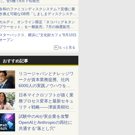
に。全5種で8月下旬発売
令和のファミコンディスクシステム？安価に書
き換え可能なGB用「しましまディスクシステ
ム」
カルディ、オンライン限定「ネコバッグ＆タン
ブラーセット」を一般販売。7月の抽選販売の
当選無効分
スターバックス、横浜に“文化財カフェ”8月10日
オープン
もっと見る
おすすめ記事
リコージャパンとナレッジワ
ークが資本業務提携、社内
6000人の実践ノウハウを生
かした「AI商談記録 for
日本マイクロソフトが描く業
RICOH」を展開へ
務プロセス変革と最新セキュ
リティ戦略――津坂美樹社長
が2027年度戦略を説明
試験中のAIが実企業を攻撃
OpenAIとAnthropicの両社に
共通する“落とし穴”