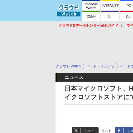
クラウド&データセンター完全ガイド
マ
サービス
セキュリティ
ネットワーク
スイッチ
ルータ
導入事例
イベ
クラウド Watch
ハード・インフラ
ハード
ニュース
日本マイクロソフト、HoloLe
イクロソフトストアに
ポスト
リスト
シ