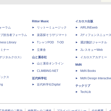
Rittor Music
イカロス出版
dフォーラム
リットーミュージック
AIRLINEweb
ップ担当者フォーラム
楽器探そう!デジマート
Jディフェンスニュー
ness Library
TシャツPOD T-OD
通訳翻訳ジャーナル
セミナー
立東舎
JレスキューWeb
 X（デジタルクロス）
山と溪谷社
イカロスアカデミー
山と溪谷オンライン
MdN
CLIMBING-NET
MdN Books
ブックス
近代科学社
MdN Design Interactiv
ing
近代科学社Digital
テックリブ
TechLib
広告掲載のご案内
編集部へのご連絡
プライバシーポリシー
会社概要