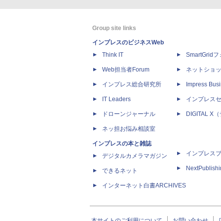
Group site links
インプレスのビジネスWeb
Think IT
SmartGri
Web担当者Forum
ネットショ
インプレス総合研究所
Impress Busi
IT Leaders
インプレス
ドローンジャーナル
DIGITAL
ネッ担お悩み相談室
インプレスの本と雑誌
インプレス
デジタルカメラマガジン
NextPublish
できるネット
インターネット白書ARCHIVES
本サイトのご利用について
お問い合わせ