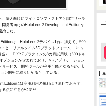
から、法人向けにマイクロソフトストアと認定リセラ
のHoloLens 2 Development Editionを
開始した。
nt Editionは、HoloLens 2デバイス1台に加えて、500
クレジットと、リアルタイム3Dプラットフォーム「Unity
相当）、PiXYZプラグインの3カ月試用版（300ドル
のオプションが含まれており、MRアプリケーション
ドサービス、開発ツールが利用可能となるため、初
ション開発に取り組めるとしている。
最
pment Editionには商用利用の権利は含まれておらず、
なる点に注意が必要だ。