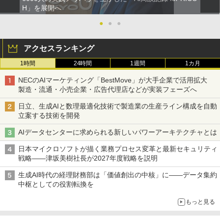
H」を展開へ
●
●
●
アクセスランキング
1時間
24時間
1週間
1カ月
NECのAIマーケティング「BestMove」が大手企業で活用拡大
製造・流通・小売企業・広告代理店などが実装フェーズへ
日立、生成AIと数理最適化技術で製造業の生産ライン構成を自動
立案する技術を開発
AIデータセンターに求められる新しいパワーアーキテクチャとは
日本マイクロソフトが描く業務プロセス変革と最新セキュリティ
戦略――津坂美樹社長が2027年度戦略を説明
生成AI時代の経理財務部は「価値創出の中核」に――データ集約
中枢としての役割転換を
もっと見る