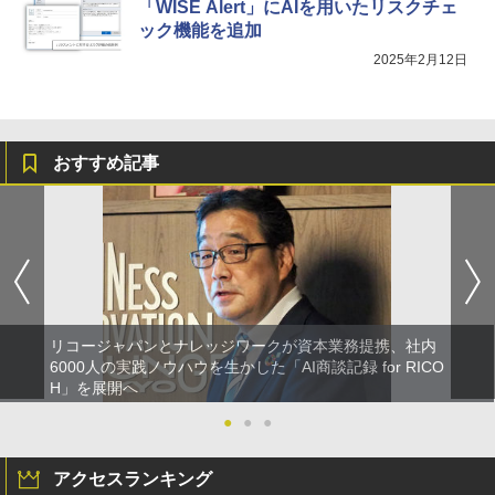
「WISE Alert」にAIを用いたリスクチェ
ック機能を追加
2025年2月12日
おすすめ記事
リコージャパンとナレッジワークが資本業務提携、社内
6000人の実践ノウハウを生かした「AI商談記録 for RICO
H」を展開へ
●
●
●
アクセスランキング