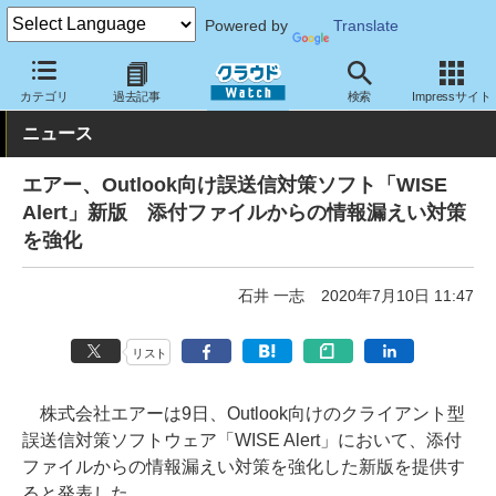
Powered by
Translate
クラウド Watch
セキュリティ
セキュリティソフト
カテゴリ
過去記事
検索
Impressサイト
ニュース
エアー、Outlook向け誤送信対策ソフト「WISE
Alert」新版 添付ファイルからの情報漏えい対策
を強化
石井 一志
2020年7月10日 11:47
リスト
株式会社エアーは9日、Outlook向けのクライアント型
誤送信対策ソフトウェア「WISE Alert」において、添付
ファイルからの情報漏えい対策を強化した新版を提供す
ると発表した。