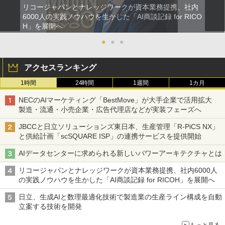
リコージャパンとナレッジワークが資本業務提携、社内
6000人の実践ノウハウを生かした「AI商談記録 for RICO
H」を展開へ
●
●
●
アクセスランキング
1時間
24時間
1週間
1カ月
NECのAIマーケティング「BestMove」が大手企業で活用拡大
製造・流通・小売企業・広告代理店などが実装フェーズへ
JBCCと日立ソリューションズ東日本、生産管理「R-PiCS NX」
と供給計画「scSQUARE ISP」の連携サービスを提供開始
AIデータセンターに求められる新しいパワーアーキテクチャとは
リコージャパンとナレッジワークが資本業務提携、社内6000人
の実践ノウハウを生かした「AI商談記録 for RICOH」を展開へ
日立、生成AIと数理最適化技術で製造業の生産ライン構成を自動
立案する技術を開発
もっと見る