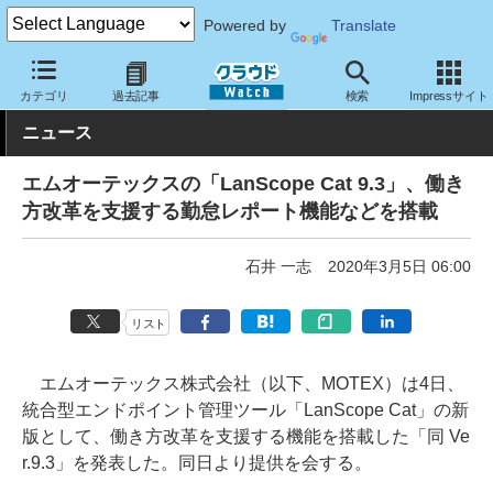
Powered by
Translate
クラウド Watch
セキュリティ
セキュリティソフト
カテゴリ
過去記事
検索
Impressサイト
ニュース
エムオーテックスの「LanScope Cat 9.3」、働き
方改革を支援する勤怠レポート機能などを搭載
石井 一志
2020年3月5日 06:00
リスト
エムオーテックス株式会社（以下、MOTEX）は4日、
統合型エンドポイント管理ツール「LanScope Cat」の新
版として、働き方改革を支援する機能を搭載した「同 Ve
r.9.3」を発表した。同日より提供を会する。