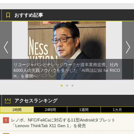
おすすめ記事
リコージャパンとナレッジワークが資本業務提携、社内
6000人の実践ノウハウを生かした「AI商談記録 for RICO
H」を展開へ
●
●
●
アクセスランキング
1時間
24時間
1週間
1カ月
レノボ、NFC/FeliCaに対応する11型Androidタブレット
「Lenovo ThinkTab X11 Gen 1」を発売