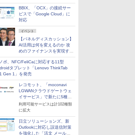
企業・広告代理店などが実装
BBIX、「OCX」の接続サー
フェーズへ
ビスで「Google Cloud」に
対応
イベント
【パネルディスカッション】
AI活用は何を変えるのか 攻
めのファイナンスを実現する
業務設計とマインドセット変
ノボ、NFC/FeliCaに対応する11型
革
droidタブレット「Lenovo ThinkTab
11 Gen 1」を発売
レコモット、「moconavi
LGWANクラウドゲートウェ
イサービス」で新たに5種類
のサービスと連携開始
利用可能サービスは計102種類
に拡大
日立ソリューションズ、新
Outlookに対応し誤送信対策
を強化した「活文 メール誤