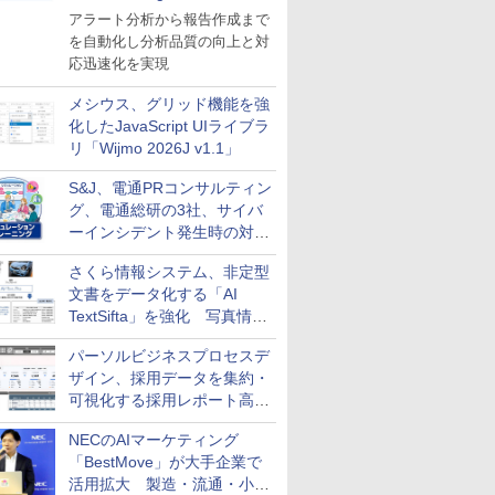
導入
アラート分析から報告作成まで
を自動化し分析品質の向上と対
応迅速化を実現
メシウス、グリッド機能を強
化したJavaScript UIライブラ
リ「Wijmo 2026J v1.1」
S&J、電通PRコンサルティン
グ、電通総研の3社、サイバ
ーインシデント発生時の対応
と危機管理広報を一体的に訓
さくら情報システム、非定型
練するプログラムを提供
文書をデータ化する「AI
TextSifta」を強化 写真情報
のデータ化などに対応
パーソルビジネスプロセスデ
ザイン、採用データを集約・
可視化する採用レポート高速
化サービスを提供
NECのAIマーケティング
「BestMove」が大手企業で
活用拡大 製造・流通・小売