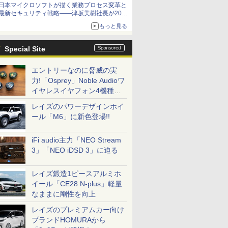
日本マイクロソフトが描く業務プロセス変革と
最新セキュリティ戦略――津坂美樹社長が2027
年度戦略を説明
もっと見る
Special Site
エントリーなのに脅威の実
力!「Osprey」Noble Audioワ
イヤレスイヤフォン4機種を
一気に聴く
レイズのパワーデザインホイ
ール「M6」に新色登場!!
iFi audio主力「NEO Stream
3」「NEO iDSD 3」に迫る
レイズ鍛造1ピースアルミホ
イール「CE28 N-plus」軽量
なままに剛性を向上
レイズのプレミアムカー向け
ブランドHOMURAから