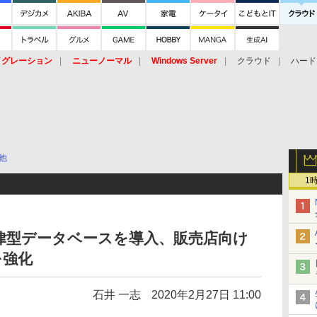
イグレーション
ニューノーマル
Windows Server
クラウド
ハード
トピック
ストレージ（HW）
オープンソース
SaaS
標的型
ント
他
1
の自律型データベースを導入、販売店向け
を強化
石井 一志
2020年2月27日 11:00