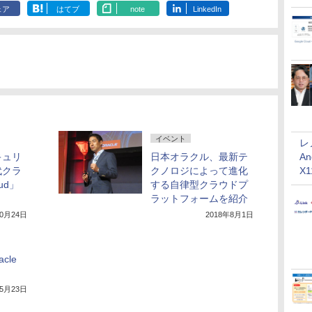
ェア
はてブ
note
LinkedIn
イベント
レ
An
キュリ
日本オラクル、最新テ
X
代クラ
クノロジによって進化
ud」
する自律型クラウドプ
ラットフォームを紹介
10月24日
2018年8月1日
cle
年5月23日