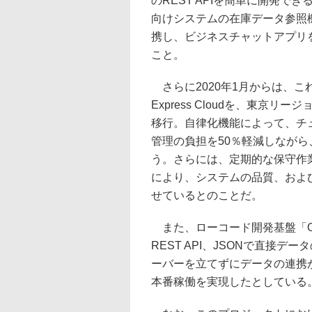
のREST APIを簡単に開発できる「O
向けシステムの在庫データ参照
携し、ビジネスチャットアプリ
こと。
さらに2020年1月からは、これまで利
Express Cloudを、東京リージョンのO
移行。自律化機能によって、チ
管理の負担を50％軽減しながら
う。さらには、定期的な保守作業
により、システムの品質、およ
せているとのことだ。
また、ローコード開発基盤「Oracle
REST API、JSONで直接
ーバーを立てずにデータの連携
本番稼働を実現したとしている