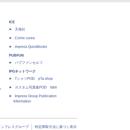
ICE
天海社
ス
Comic curea
impress QuickBooks
PUBFUN
パブファンセルフ
IPGネットワーク
TシャツPOD pTa.shop
カスタム写真集POD fabli
e
Impress Group Publication
Information
インプレスグループ
特定商取引法に基づく表示