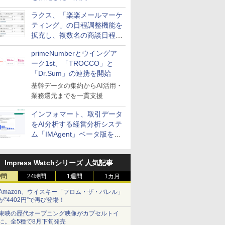
送信防止アドインサービス」
ラクス、「楽楽メールマーケ
を提供
ティング」の日程調整機能を
拡充し、複数名の商談日程調
整を効率化
primeNumberとウイングア
ーク1st、「TROCCO」と
「Dr.Sum」の連携を開始
基幹データの集約からAI活用・
業務還元までを一貫支援
インフォマート、取引データ
をAI分析する経営分析システ
ム「IMAgent」ベータ版を提
供
Impress Watchシリーズ 人気記事
時間
24時間
1週間
1カ月
Amazon、ウイスキー「フロム・ザ・バレル」
が“4402円”で再び登場！
東映の歴代オープニング映像がカプセルトイ
に。全5種で8月下旬発売