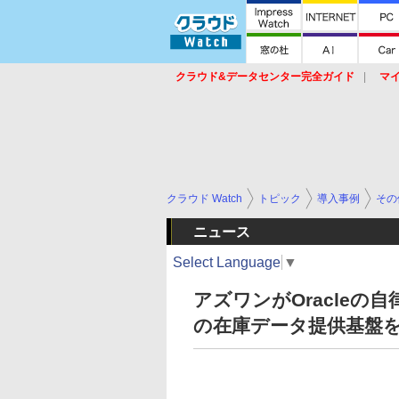
クラウド&データセンター完全ガイド
マ
サービス
セキュリティ
ネットワーク
スイッチ
ルータ
導入事例
イベ
クラウド Watch
トピック
導入事例
その
ニュース
Select Language
▼
アズワンがOracle
の在庫データ提供基盤