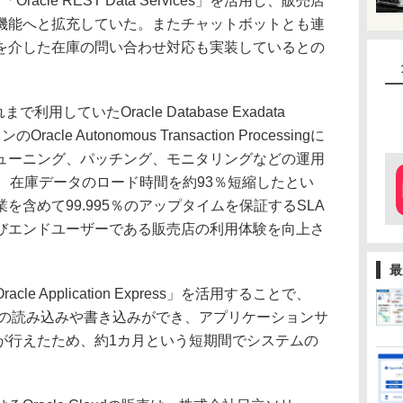
racle REST Data Services」を活用し、販売店
機能へと拡充していた。またチャットボットとも連
を介した在庫の問い合わせ対応も実装しているとの
用していたOracle Database Exadata
racle Autonomous Transaction Processingに
ューニング、パッチング、モニタリングなどの運用
、在庫データのロード時間を約93％短縮したとい
を含めて99.995％のアップタイムを保証するSLA
びエンドユーザーである販売店の利用体験を向上さ
最
 Application Express」を活用することで、
データの読み込みや書き込みができ、アプリケーションサ
が行えたため、約1カ月という短期間でシステムの
。