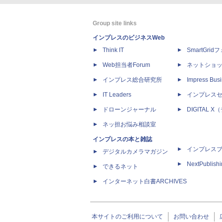
Group site links
インプレスのビジネスWeb
Think IT
SmartGri
Web担当者Forum
ネットショ
インプレス総合研究所
Impress Busi
IT Leaders
インプレス
ドローンジャーナル
DIGITAL
ネッ担お悩み相談室
インプレスの本と雑誌
インプレス
デジタルカメラマガジン
NextPublish
できるネット
インターネット白書ARCHIVES
本サイトのご利用について
お問い合わせ