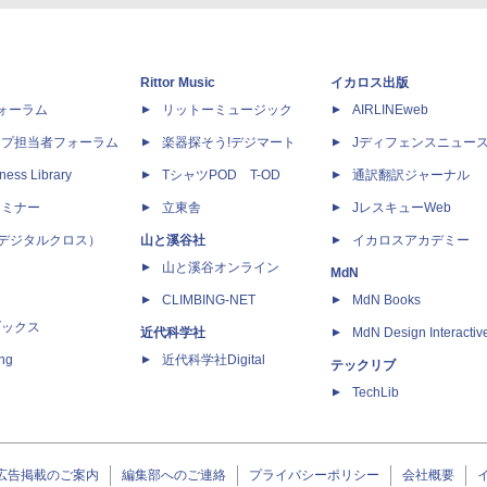
Rittor Music
イカロス出版
dフォーラム
リットーミュージック
AIRLINEweb
ップ担当者フォーラム
楽器探そう!デジマート
Jディフェンスニュー
ness Library
TシャツPOD T-OD
通訳翻訳ジャーナル
セミナー
立東舎
JレスキューWeb
 X（デジタルクロス）
山と溪谷社
イカロスアカデミー
山と溪谷オンライン
MdN
CLIMBING-NET
MdN Books
ブックス
近代科学社
MdN Design Interactiv
ing
近代科学社Digital
テックリブ
TechLib
広告掲載のご案内
編集部へのご連絡
プライバシーポリシー
会社概要