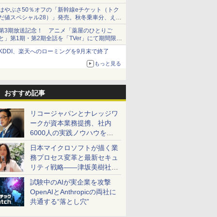
はやぶさ50％オフの「新幹線eチケット（トク
だ値スペシャル28）」発売。秋冬乗車分、えき
ねっと限定
第3期放送記念！ アニメ「薬屋のひとりご
と」第1期・第2期全話を「TVer」にて期間限定
で順次無料配信開始
KDDI、楽天へのローミングを9月末で終了
もっと見る
おすすめ記事
リコージャパンとナレッジワ
ークが資本業務提携、社内
6000人の実践ノウハウを生
かした「AI商談記録 for
日本マイクロソフトが描く業
RICOH」を展開へ
務プロセス変革と最新セキュ
リティ戦略――津坂美樹社長
が2027年度戦略を説明
試験中のAIが実企業を攻撃
OpenAIとAnthropicの両社に
共通する“落とし穴”