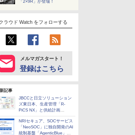
「2×9R」が登場！
クラウド Watch をフォローする
メルマガスタート！
登録はこちら
新記事
JBCCと日立ソリューション
ズ東日本、生産管理「R-
PiCS NX」と供給計画
「scSQUARE ISP」の連携サ
NRIセキュア、SOCサービス
ービスを提供開始
「NeoSOC」に独自開発のAI
統制基盤「AgenticBlue」を