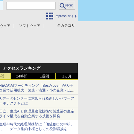
Impress サイト
全カテゴリ
ウェア
ソフトウェア
攻撃対策
マルウェア対策
アクセスランキング
時間
24時間
1週間
1カ月
NECのAIマーケティング「BestMove」が大手
企業で活用拡大 製造・流通・小売企業・広告
代理店などが実装フェーズへ
AIデータセンターに求められる新しいパワーア
ーキテクチャとは
日立、生成AIと数理最適化技術で製造業の生産
ライン構成を自動立案する技術を開発
生成AI時代の経理財務部は「価値創出の中核」
に――データ集約中枢としての役割転換を