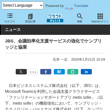
Powered by
Translate
クラウド Watch
サービス・ソフト
サービス
コミュニケーショ
カテゴリ
過去記事
検索
Impressサイト
ニュース
JBS、会議効率化支援サービスの強化でケンブリ
ッジと協業
石井 一志
2020年1月21日 15:59
リスト
日本ビジネスシステムズ株式会社（以下、JBS）は、
Microsoft Teamsを利用した会議支援クラウドサービス
「ファシリテーションサポートアプリ metis sofie」（以
下、metis sofie）の機能強化において、ケンブリッジ・
テクノロジー・パートナーズ株式会社（以下、ケンブリ