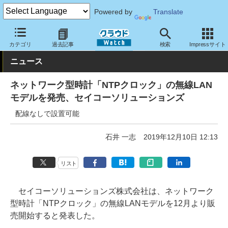
Powered by
Translate
クラウド Watch
ネットワーク
その他
カテゴリ
過去記事
検索
Impressサイト
ニュース
ネットワーク型時計「NTPクロック」の無線LAN
モデルを発売、セイコーソリューションズ
配線なしで設置可能
石井 一志
2019年12月10日 12:13
リスト
セイコーソリューションズ株式会社は、ネットワーク
型時計「NTPクロック」の無線LANモデルを12月より販
売開始すると発表した。