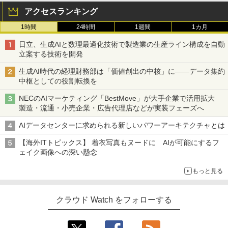
アクセスランキング
1時間
24時間
1週間
1カ月
日立、生成AIと数理最適化技術で製造業の生産ライン構成を自動
立案する技術を開発
生成AI時代の経理財務部は「価値創出の中核」に――データ集約
中枢としての役割転換を
NECのAIマーケティング「BestMove」が大手企業で活用拡大
製造・流通・小売企業・広告代理店などが実装フェーズへ
AIデータセンターに求められる新しいパワーアーキテクチャとは
【海外ITトピックス】 着衣写真もヌードに AIが可能にするフ
ェイク画像への深い懸念
もっと見る
クラウド Watch をフォローする