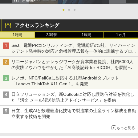
H」を展開へ
●
●
●
アクセスランキング
1時間
24時間
1週間
1カ月
S&J、電通PRコンサルティング、電通総研の3社、サイバーイン
シデント発生時の対応と危機管理広報を一体的に訓練するプログ
ラムを提供
リコージャパンとナレッジワークが資本業務提携、社内6000人
の実践ノウハウを生かした「AI商談記録 for RICOH」を展開へ
レノボ、NFC/FeliCaに対応する11型Androidタブレット
「Lenovo ThinkTab X11 Gen 1」を発売
日立ソリューションズ、新Outlookに対応し誤送信対策を強化し
た「活文 メール誤送信防止アドインサービス」を提供
日立、生成AIと数理最適化技術で製造業の生産ライン構成を自動
立案する技術を開発
もっと見る