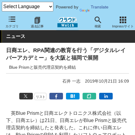
Powered by
Translate
クラウド Watch
トピック
事業戦略
国内
カテゴリ
過去記事
検索
Impressサイト
ニュース
日商エレ、RPA関連の教育を行う「デジタルレイ
バーアカデミー」を大阪と福岡で展開
Blue Prismと販売代理店契約を締結
石井 一志
2019年10月21日 16:09
リスト
英Blue Prismと日商エレクトロニクス株式会社（以
下、日商エレ）は21日、日商エレがBlue Prismと販売代
理店契約を締結したと発表した。これに伴い日商エレ
は、Blue PrismのRPAを利用したソフトウェアロボット