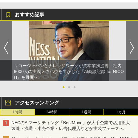
おすすめ記事
リコージャパンとナレッジワークが資本業務提携、社内
6000人の実践ノウハウを生かした「AI商談記録 for RICO
H」を展開へ
●
●
●
アクセスランキング
1時間
24時間
1週間
1カ月
NECのAIマーケティング「BestMove」が大手企業で活用拡大
製造・流通・小売企業・広告代理店などが実装フェーズへ