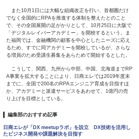
また10月1日には大幅な組織改正を行い、首都圏だけ
でなく全国的にRPAを推進する体制を整えたとのこと
で、その全国展開の足がかりとして、10月25日に大阪で
「デジタルレイバーアカデミー」を開校するという。ま
た福岡では、金融機関の顧客を中心としたニーズに応え
るため、すでに同アカデミーを開校しているが、さらな
る増員のため受講生募集をあらためて開始するとした。
こうして、関西、九州から中部、中国、北海道までRP
A事業を拡大することにより、日商エレでは2019年度末
までに、全国で200名のRPAエンジニア育成を目指すほ
か、アカデミーと派遣サービスをあわせて、1億円の売
り上げを目標としている。
編集部のおすすめ記事
日商エレが「DX meetupラボ」を設立 DX技術を活用し
たビジネス開発や課題解決を目指す