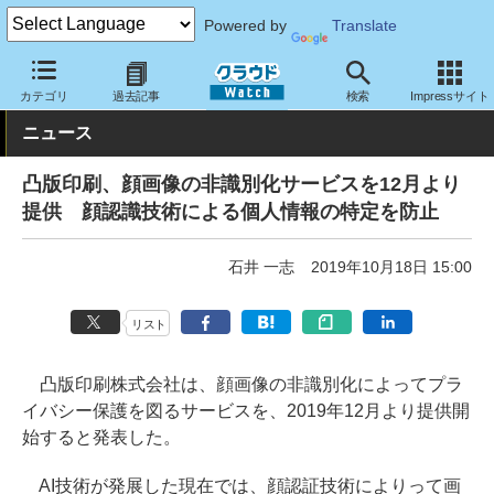
Powered by
Translate
クラウド Watch
セキュリティ
セキュリティサービス
カテゴリ
過去記事
検索
Impressサイト
ニュース
凸版印刷、顔画像の非識別化サービスを12月より
提供 顔認識技術による個人情報の特定を防止
石井 一志
2019年10月18日 15:00
リスト
凸版印刷株式会社は、顔画像の非識別化によってプラ
イバシー保護を図るサービスを、2019年12月より提供開
始すると発表した。
AI技術が発展した現在では、顔認証技術によりって画