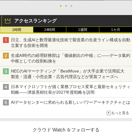
●
●
●
アクセスランキング
1時間
24時間
1週間
1カ月
日立、生成AIと数理最適化技術で製造業の生産ライン構成を自動
立案する技術を開発
生成AI時代の経理財務部は「価値創出の中核」に――データ集約
中枢としての役割転換を
NECのAIマーケティング「BestMove」が大手企業で活用拡大
製造・流通・小売企業・広告代理店などが実装フェーズへ
日本マイクロソフトが描く業務プロセス変革と最新セキュリティ
戦略――津坂美樹社長が2027年度戦略を説明
AIデータセンターに求められる新しいパワーアーキテクチャとは
もっと見る
クラウド Watch をフォローする