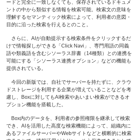
ードと完全に一致しなくても、保存されているドキュメ
ントの中から類似する情報を検索可能。検索文の意味を
理解するセマンティック検索によって、利用者の意図・
目的に沿った検索を行えるとのこと。
さらに、AIが自動提示する検索条件をクリックするだ
けで情報探しができる「Click Navi」、専門用語の同義
語や類義語を含むシソーラス辞書（14種類）との連携を
可能にする「シソーラス連携オプション」などの機能も
提供されている。
今回の新版では、自社でサーバーを持たずに、クラウ
ドストレージを利用する企業が増えていることなどを考
慮し、Boxに対してもAI検索やあいまい検索ができるオ
プション機能を搭載した。
Box内のデータを、利用者の参照権限を継承して検索
でき、AIを活用した高度な検索機能によって、組織内に
あるファイルサーバーやWebサイトなどと横断的に検索