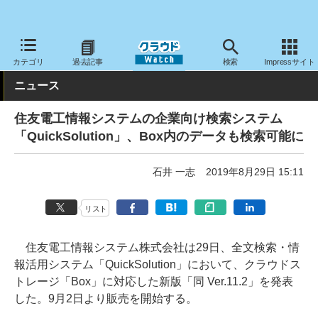
クラウド Watch
サービス・ソフト
ソフトウェア
ミドルウェア
カテゴリ
過去記事
検索
Impressサイト
ニュース
住友電工情報システムの企業向け検索システム
「QuickSolution」、Box内のデータも検索可能に
石井 一志
2019年8月29日 15:11
リスト
住友電工情報システム株式会社は29日、全文検索・情
報活用システム「QuickSolution」において、クラウドス
トレージ「Box」に対応した新版「同 Ver.11.2」を発表
した。9月2日より販売を開始する。