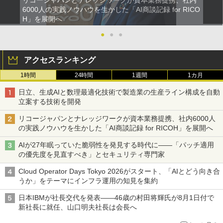
リコージャパンとナレッジワークが資本業務提携、社内
6000人の実践ノウハウを生かした「AI商談記録 for RICO
H」を展開へ
●
●
●
アクセスランキング
1時間
24時間
1週間
1カ月
日立、生成AIと数理最適化技術で製造業の生産ライン構成を自動
立案する技術を開発
リコージャパンとナレッジワークが資本業務提携、社内6000人
の実践ノウハウを生かした「AI商談記録 for RICOH」を展開へ
AIが27年眠っていた脆弱性を発見する時代に――「パッチ適用
の優先度を見直すべき」とセキュリティ専門家
Cloud Operator Days Tokyo 2026がスタート、「AIとどう向き合
うか」をテーマにインフラ運用の知見を集約
日本IBMが社長交代を発表――46歳の村田将輝氏が8月1日付で
新社長に就任、山口明夫社長は会長へ