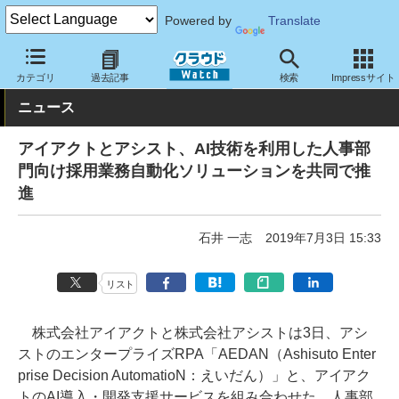
Powered by
Translate
クラウド Watch
サービス・ソフト
サービス
業務関連
カテゴリ
過去記事
検索
Impressサイト
ニュース
アイアクトとアシスト、AI技術を利用した人事部
門向け採用業務自動化ソリューションを共同で推
進
石井 一志
2019年7月3日 15:33
リスト
株式会社アイアクトと株式会社アシストは3日、アシ
ストのエンタープライズRPA「AEDAN（Ashisuto Enter
prise Decision AutomatioN：えいだん）」と、アイアク
トのAI導入・開発支援サービスを組み合わせた、人事部