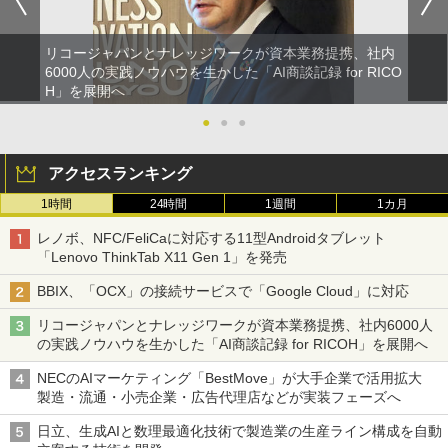
リコージャパンとナレッジワークが資本業務提携、社内
6000人の実践ノウハウを生かした「AI商談記録 for RICO
H」を展開へ
●
●
●
アクセスランキング
1時間
24時間
1週間
1カ月
レノボ、NFC/FeliCaに対応する11型Androidタブレット
「Lenovo ThinkTab X11 Gen 1」を発売
BBIX、「OCX」の接続サービスで「Google Cloud」に対応
リコージャパンとナレッジワークが資本業務提携、社内6000人
の実践ノウハウを生かした「AI商談記録 for RICOH」を展開へ
NECのAIマーケティング「BestMove」が大手企業で活用拡大
製造・流通・小売企業・広告代理店などが実装フェーズへ
日立、生成AIと数理最適化技術で製造業の生産ライン構成を自動