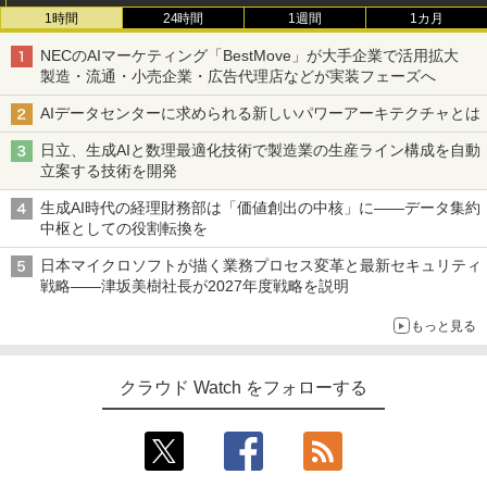
1時間
24時間
1週間
1カ月
NECのAIマーケティング「BestMove」が大手企業で活用拡大
製造・流通・小売企業・広告代理店などが実装フェーズへ
AIデータセンターに求められる新しいパワーアーキテクチャとは
日立、生成AIと数理最適化技術で製造業の生産ライン構成を自動
立案する技術を開発
生成AI時代の経理財務部は「価値創出の中核」に――データ集約
中枢としての役割転換を
日本マイクロソフトが描く業務プロセス変革と最新セキュリティ
戦略――津坂美樹社長が2027年度戦略を説明
もっと見る
クラウド Watch をフォローする