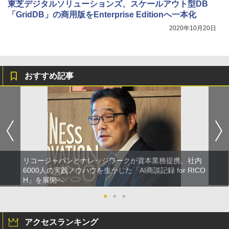
東芝デジタルソリューションズ、スケールアウト型DB
「GridDB」の商用版をEnterprise Editionへ一本化
2020年10月20日
おすすめ記事
リコージャパンとナレッジワークが資本業務提携、社内
6000人の実践ノウハウを生かした「AI商談記録 for RICO
H」を展開へ
●
●
●
アクセスランキング