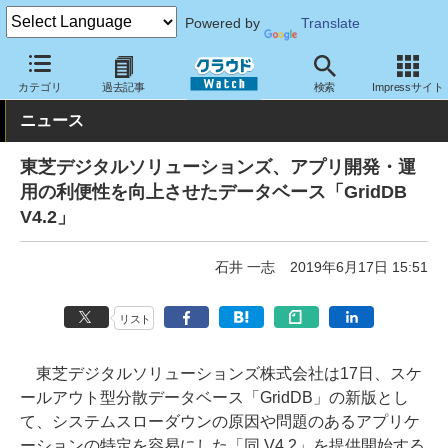
Powered by
Translate
クラウド Watch
サービス・ソフト
ソフトウェア
データベース
カテゴリ
過去記事
検索
Impressサイト
ニュース
東芝デジタルソリューションズ、アプリ開発・運
用の利便性を向上させたデータベース「GridDB
V4.2」
石井 一志
2019年6月17日 15:51
リスト
東芝デジタルソリューションズ株式会社は17日、スケ
ールアウト型分散データベース「GridDB」の新版とし
て、システムスローダウンの原因や問題のあるアプリケ
ーションの特定を容易にした「同 V4.2」を提供開始する