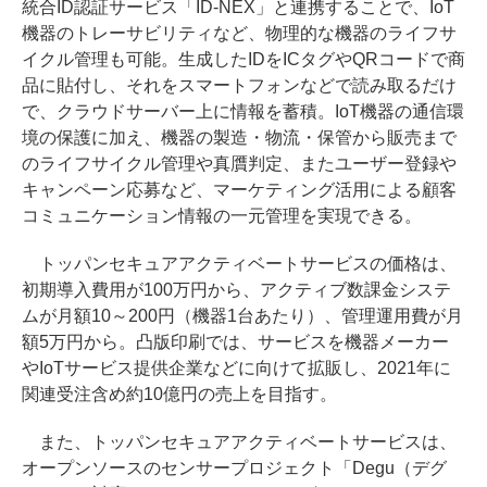
統合ID認証サービス「ID-NEX」と連携することで、IoT
機器のトレーサビリティなど、物理的な機器のライフサ
イクル管理も可能。生成したIDをICタグやQRコードで商
品に貼付し、それをスマートフォンなどで読み取るだけ
で、クラウドサーバー上に情報を蓄積。IoT機器の通信環
境の保護に加え、機器の製造・物流・保管から販売まで
のライフサイクル管理や真贋判定、またユーザー登録や
キャンペーン応募など、マーケティング活用による顧客
コミュニケーション情報の一元管理を実現できる。
トッパンセキュアアクティベートサービスの価格は、
初期導入費用が100万円から、アクティブ数課金システ
ムが月額10～200円（機器1台あたり）、管理運用費が月
額5万円から。凸版印刷では、サービスを機器メーカー
やIoTサービス提供企業などに向けて拡販し、2021年に
関連受注含め約10億円の売上を目指す。
また、トッパンセキュアアクティベートサービスは、
オープンソースのセンサープロジェクト「Degu（デグ