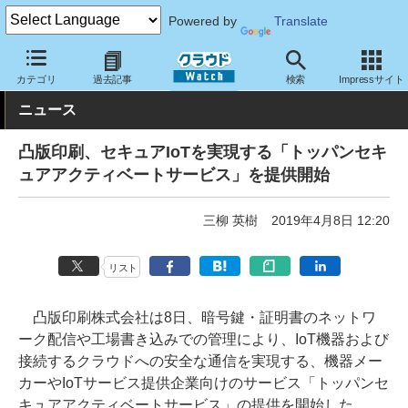
Powered by
Translate
クラウド Watch
セキュリティ
セキュリティサービス
カテゴリ
過去記事
検索
Impressサイト
ニュース
凸版印刷、セキュアIoTを実現する「トッパンセキ
ュアアクティベートサービス」を提供開始
三柳 英樹
2019年4月8日 12:20
リスト
凸版印刷株式会社は8日、暗号鍵・証明書のネットワ
ーク配信や工場書き込みでの管理により、IoT機器および
接続するクラウドへの安全な通信を実現する、機器メー
カーやIoTサービス提供企業向けのサービス「トッパンセ
キュアアクティベートサービス」の提供を開始した。