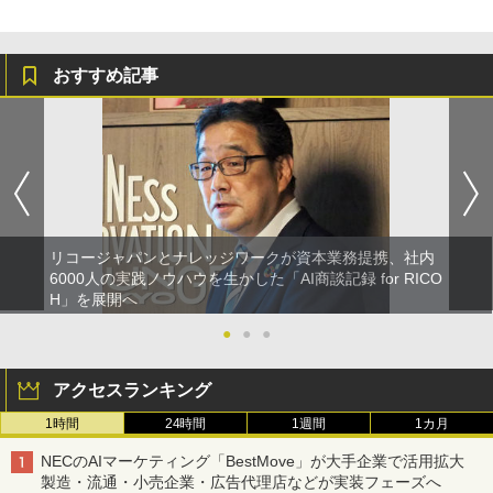
おすすめ記事
リコージャパンとナレッジワークが資本業務提携、社内
6000人の実践ノウハウを生かした「AI商談記録 for RICO
H」を展開へ
●
●
●
アクセスランキング
1時間
24時間
1週間
1カ月
NECのAIマーケティング「BestMove」が大手企業で活用拡大
製造・流通・小売企業・広告代理店などが実装フェーズへ