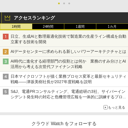
●
●
●
アクセスランキング
1時間
24時間
1週間
1カ月
日立、生成AIと数理最適化技術で製造業の生産ライン構成を自動
立案する技術を開発
AIデータセンターに求められる新しいパワーアーキテクチャとは
AI時代に進化する経理部門の役割とは何か 業務のすみ分けとAI
活用から考える次世代ファイナンス戦略
日本マイクロソフトが描く業務プロセス変革と最新セキュリティ
戦略――津坂美樹社長が2027年度戦略を説明
S&J、電通PRコンサルティング、電通総研の3社、サイバーイン
シデント発生時の対応と危機管理広報を一体的に訓練するプログ
ラムを提供
もっと見る
クラウド Watch をフォローする