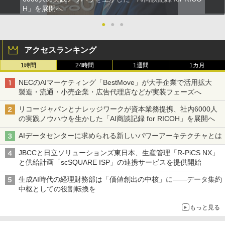
H」を展開へ
●
●
●
アクセスランキング
1時間
24時間
1週間
1カ月
NECのAIマーケティング「BestMove」が大手企業で活用拡大
製造・流通・小売企業・広告代理店などが実装フェーズへ
リコージャパンとナレッジワークが資本業務提携、社内6000人
の実践ノウハウを生かした「AI商談記録 for RICOH」を展開へ
AIデータセンターに求められる新しいパワーアーキテクチャとは
JBCCと日立ソリューションズ東日本、生産管理「R-PiCS NX」
と供給計画「scSQUARE ISP」の連携サービスを提供開始
生成AI時代の経理財務部は「価値創出の中核」に――データ集約
中枢としての役割転換を
もっと見る