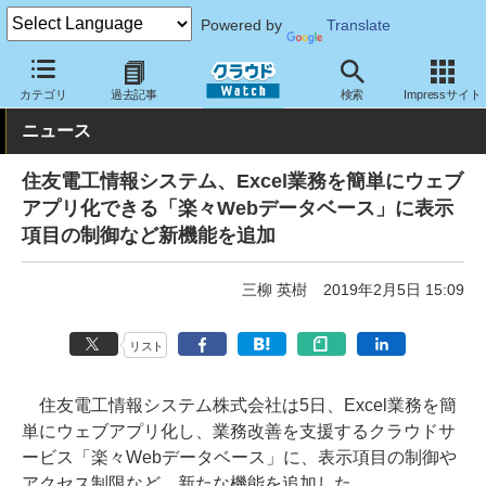
Powered by
Translate
クラウド Watch
サービス・ソフト
サービス
業務関連
カテゴリ
過去記事
検索
Impressサイト
ニュース
住友電工情報システム、Excel業務を簡単にウェブ
アプリ化できる「楽々Webデータベース」に表示
項目の制御など新機能を追加
三柳 英樹
2019年2月5日 15:09
リスト
住友電工情報システム株式会社は5日、Excel業務を簡
単にウェブアプリ化し、業務改善を支援するクラウドサ
ービス「楽々Webデータベース」に、表示項目の制御や
アクセス制限など、新たな機能を追加した。