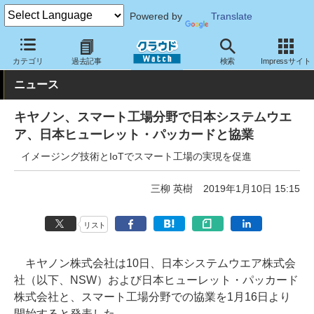
Powered by
Translate
クラウド Watch
トピック
協業・提携
カテゴリ
過去記事
検索
Impressサイト
ニュース
キヤノン、スマート工場分野で日本システムウエ
ア、日本ヒューレット・パッカードと協業
イメージング技術とIoTでスマート工場の実現を促進
三柳 英樹
2019年1月10日 15:15
リスト
キヤノン株式会社は10日、日本システムウエア株式会
社（以下、NSW）および日本ヒューレット・パッカード
株式会社と、スマート工場分野での協業を1月16日より
開始すると発表した。