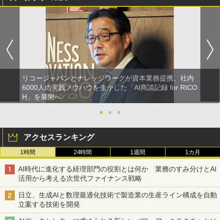
リコージャパンとナレッジワークが資本業務提携、社内
6000人の実践ノウハウを生かした「AI商談記録 for RICO
H」を展開へ
●
●
●
アクセスランキング
1時間
24時間
1週間
1カ月
AI時代に進化する経理部門の役割とは何か 業務のすみ分けとAI
活用から考える次世代ファイナンス戦略
日立、生成AIと数理最適化技術で製造業の生産ライン構成を自動
立案する技術を開発