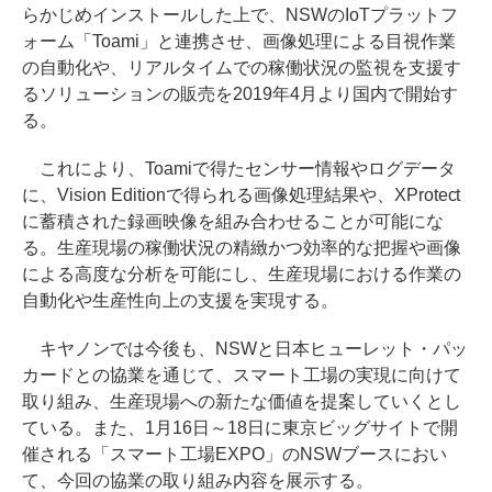
らかじめインストールした上で、NSWのIoTプラットフ
ォーム「Toami」と連携させ、画像処理による目視作業
の自動化や、リアルタイムでの稼働状況の監視を支援す
るソリューションの販売を2019年4月より国内で開始す
る。
これにより、Toamiで得たセンサー情報やログデータ
に、Vision Editionで得られる画像処理結果や、XProtect
に蓄積された録画映像を組み合わせることが可能にな
る。生産現場の稼働状況の精緻かつ効率的な把握や画像
による高度な分析を可能にし、生産現場における作業の
自動化や生産性向上の支援を実現する。
キヤノンでは今後も、NSWと日本ヒューレット・パッ
カードとの協業を通じて、スマート工場の実現に向けて
取り組み、生産現場への新たな価値を提案していくとし
ている。また、1月16日～18日に東京ビッグサイトで開
催される「スマート工場EXPO」のNSWブースにおい
て、今回の協業の取り組み内容を展示する。