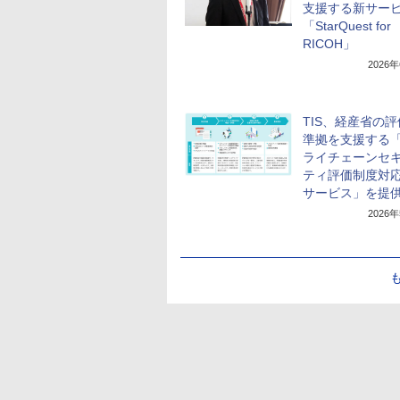
支援する新サー
「StarQuest for
RICOH」
2026
TIS、経産省の
準拠を支援する
ライチェーンセ
ティ評価制度対
サービス」を提
2026