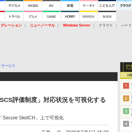
イグレーション
ニューノーマル
Windows Server
クラウド
ハード
トピック
ストレージ（HW）
オープンソース
SaaS
標的型
ント
ィサービス
1
「SCS評価制度」対応状況を可視化する
cure SketCH」上で可視化