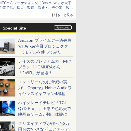
NECのAIマーケティング「BestMove」が大手
企業で活用拡大 製造・流通・小売企業・広告
代理店などが実装フェーズへ
もっと見る
Special Site
Amazon プライムデー過去最
安! Anker注目プロジェクタ
ー3モデルを使ってみた
レイズのプレミアムカー向け
ブランドHOMURAから
「2×9R」が登場！
エントリーなのに脅威の実
力!「Osprey」Noble Audioワ
イヤレスイヤフォン4機種を
一気に聴く
ハイグレードテレビ「TCL
Q7D Pro」。圧巻の色彩美で
映画＆ゲームが極上体験に
クリエイティブが作った2万
円台の“小さなピュアオーデ