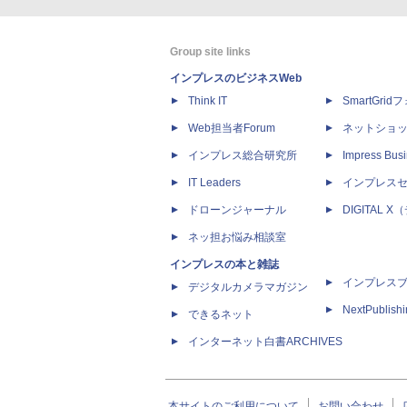
Group site links
インプレスのビジネスWeb
Think IT
SmartGri
Web担当者Forum
ネットショ
インプレス総合研究所
Impress Busi
IT Leaders
インプレス
ドローンジャーナル
DIGITAL
ネッ担お悩み相談室
インプレスの本と雑誌
インプレス
デジタルカメラマガジン
NextPublish
できるネット
インターネット白書ARCHIVES
本サイトのご利用について
お問い合わせ