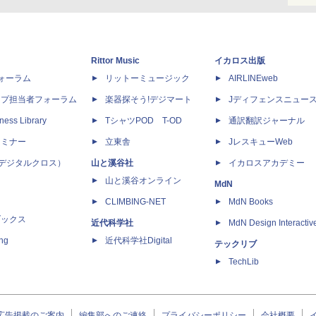
Rittor Music
イカロス出版
dフォーラム
リットーミュージック
AIRLINEweb
ップ担当者フォーラム
楽器探そう!デジマート
Jディフェンスニュー
ness Library
TシャツPOD T-OD
通訳翻訳ジャーナル
セミナー
立東舎
JレスキューWeb
 X（デジタルクロス）
山と溪谷社
イカロスアカデミー
山と溪谷オンライン
MdN
CLIMBING-NET
MdN Books
ブックス
近代科学社
MdN Design Interactiv
ing
近代科学社Digital
テックリブ
TechLib
広告掲載のご案内
編集部へのご連絡
プライバシーポリシー
会社概要