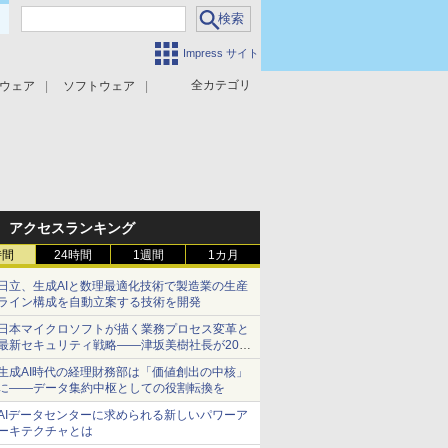
Impress サイト
全カテゴリ
ウェア
ソフトウェア
攻撃対策
マルウェア対策
アクセスランキング
時間
24時間
1週間
1カ月
日立、生成AIと数理最適化技術で製造業の生産
ライン構成を自動立案する技術を開発
日本マイクロソフトが描く業務プロセス変革と
最新セキュリティ戦略――津坂美樹社長が2027
年度戦略を説明
生成AI時代の経理財務部は「価値創出の中核」
に――データ集約中枢としての役割転換を
AIデータセンターに求められる新しいパワーア
ーキテクチャとは