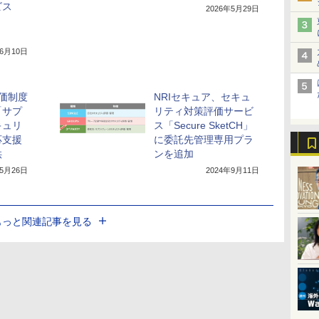
ビス
2026年5月29日
年6月10日
評価制度
NRIセキュア、セキュ
「サプ
リティ対策評価サービ
キュリ
ス「Secure SketCH」
応支援
に委託先管理専用プラ
供
ンを追加
年5月26日
2024年9月11日
もっと関連記事を見る