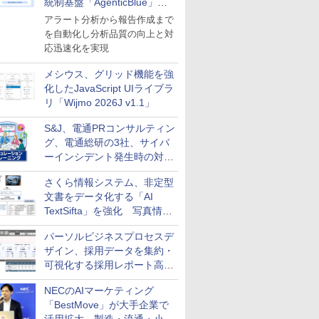
統制基盤「AgenticBlue」を
導入
アラート分析から報告作成まで
を自動化し分析品質の向上と対
応迅速化を実現
メシウス、グリッド機能を強
化したJavaScript UIライブラ
リ「Wijmo 2026J v1.1」
S&J、電通PRコンサルティン
グ、電通総研の3社、サイバ
ーインシデント発生時の対応
と危機管理広報を一体的に訓
さくら情報システム、非定型
練するプログラムを提供
文書をデータ化する「AI
TextSifta」を強化 写真情報
のデータ化などに対応
パーソルビジネスプロセスデ
ザイン、採用データを集約・
可視化する採用レポート高速
化サービスを提供
NECのAIマーケティング
「BestMove」が大手企業で