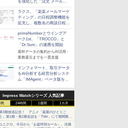
を強化した「活文 メール誤
送信防止アドインサービス」
ラクス、「楽楽メールマーケ
を提供
ティング」の日程調整機能を
拡充し、複数名の商談日程調
整を効率化
primeNumberとウイングア
ーク1st、「TROCCO」と
「Dr.Sum」の連携を開始
基幹データの集約からAI活用・
業務還元までを一貫支援
インフォマート、取引データ
をAI分析する経営分析システ
ム「IMAgent」ベータ版を提
供
Impress Watchシリーズ 人気記事
時間
24時間
1週間
1カ月
第3期放送記念！ アニメ「薬屋のひとりご
と」第1期・第2期全話を「TVer」にて期間限定
で順次無料配信開始
ユニクロ、今日から「お盆特別セール」。涼感