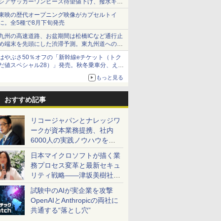
シアサッカーワンピース待望値下げ、撥水ギア
ショーツは1990円に
東映の歴代オープニング映像がカプセルトイ
に。全5種で8月下旬発売
九州の高速道路、お盆期間は松橋ICなど通行止
め端末を先頭にした渋滞予測。東九州道への迂
回は料金調整を実施
はやぶさ50％オフの「新幹線eチケット（トク
だ値スペシャル28）」発売。秋冬乗車分、えき
ねっと限定
もっと見る
おすすめ記事
リコージャパンとナレッジワ
ークが資本業務提携、社内
6000人の実践ノウハウを生
かした「AI商談記録 for
日本マイクロソフトが描く業
RICOH」を展開へ
務プロセス変革と最新セキュ
リティ戦略――津坂美樹社長
が2027年度戦略を説明
試験中のAIが実企業を攻撃
OpenAIとAnthropicの両社に
共通する“落とし穴”