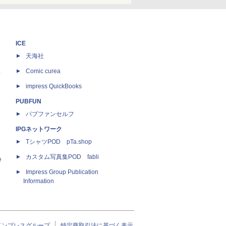
ICE
天海社
ス
Comic curea
impress QuickBooks
PUBFUN
パブファンセルフ
IPGネットワーク
TシャツPOD pTa.shop
カスタム写真集POD fabli
e
Impress Group Publication
Information
インプレスグループ
特定商取引法に基づく表示