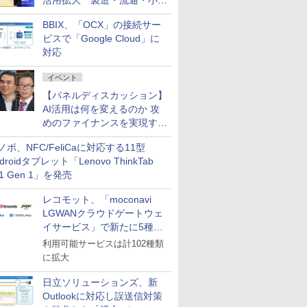
活用拡大 製造・流通・小売
企業・広告代理店などが実装
BBIX、「OCX」の接続サー
フェーズへ
ビスで「Google Cloud」に
対応
イベント
【パネルディスカッション】
AI活用は何を変えるのか 攻
めのファイナンスを実現する
業務設計とマインドセット変
ノボ、NFC/FeliCaに対応する11型
革
droidタブレット「Lenovo ThinkTab
11 Gen 1」を発売
レコモット、「moconavi
LGWANクラウドゲートウェ
イサービス」で新たに5種類
のサービスと連携開始
利用可能サービスは計102種類
に拡大
日立ソリューションズ、新
Outlookに対応し誤送信対策